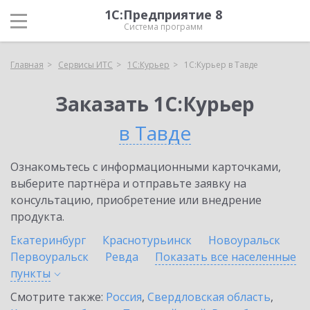
1С:Предприятие 8
Система программ
Главная
Сервисы ИТС
1С:Курьер
1С:Курьер в Тавде
Заказать 1С:Курьер
в Тавде
Ознакомьтесь с информационными карточками,
выберите партнёра и отправьте заявку на
консультацию, приобретение или внедрение
продукта.
Екатеринбург
Краснотурьинск
Новоуральск
Первоуральск
Ревда
Показать все населенные
пункты
Смотрите также:
Россия
,
Свердловская область
,