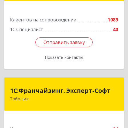
Щедрина ул, дом № 44/4
Клиентов на сопровождении
1089
Подробнее
1С:Специалист
40
Отправить заявку
Отправить заявку
Показать контакты
Назад
1С:Франчайзинг. Эксперт-Софт
1С:Франчайзинг. Эксперт-Софт
Тобольск
626150, Тюменская обл, Тобольск г, 7-й мкр,
дом № 39, пом.8
Подробнее