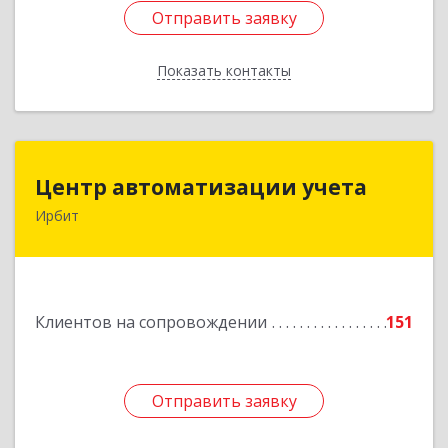
Отправить заявку
Отправить заявку
Показать контакты
Назад
Центр автоматизации учета
Центр автоматизации учета
Ирбит
623854, Свердловская обл, Ирбит г, Маршала
Жукова ул, дом № 3, кв.28
Подробнее
Клиентов на сопровождении
151
Отправить заявку
Отправить заявку