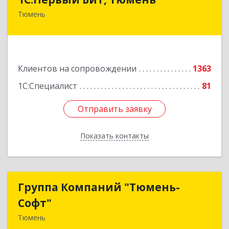
Тюмень
625000, Тюменская обл, Тюмень г, Республики
ул, дом № 61, оф.712
Подробнее
Клиентов на сопровождении
1363
1С:Специалист
81
Отправить заявку
Отправить заявку
Показать контакты
Назад
Группа Компаний "Тюмень-
Группа Компаний "Тюмень-
Софт"
Софт"
Тюмень
625048, Тюменская обл, Тюмень г, Салтыкова-