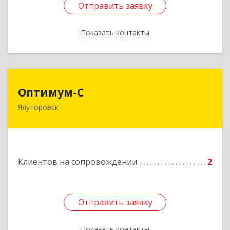
Отправить заявку
Отправить заявку
Показать контакты
Назад
Оптимум-С
Оптимум-С
Ялуторовск
Подробнее
Клиентов на сопровождении
2
Отправить заявку
Отправить заявку
Показать контакты
Назад