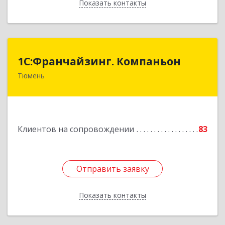
Показать контакты
Назад
1С:Франчайзинг. Компаньон
1С:Франчайзинг. Компаньон
Тюмень
625049, Тюменская обл, Тюмень г,
Магнитогорская ул, дом № 11, корпус 1, оф.19
Подробнее
Клиентов на сопровождении
83
Отправить заявку
Отправить заявку
Показать контакты
Назад