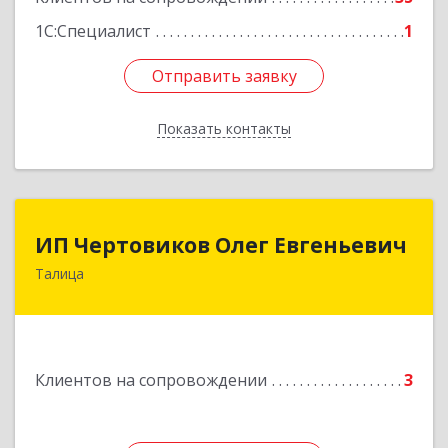
1С:Специалист
1
Отправить заявку
Отправить заявку
Показать контакты
Назад
ИП Чертовиков Олег Евгеньевич
ИП Чертовиков Олег Евгеньевич
Талица
623640, Свердловская обл, Талица г, Ленина ул,
дом № 73, кв.31
Подробнее
Клиентов на сопровождении
3