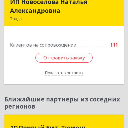
ИП Новоселова Наталья
ИП Новоселова Наталья
Александровна
Александровна
Тавда
623950, Свердловская обл, Тавда г, 9 Мая ул,
дом № 4
Клиентов на сопровождении
111
Подробнее
Отправить заявку
Отправить заявку
Показать контакты
Назад
Ближайшие партнеры из соседних
регионов
1С:Первый Бит, Тюмень
1С:Первый Бит, Тюмень