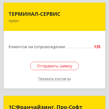
ТЕРМИНАЛ-СЕРВИС
ТЕРМИНАЛ-СЕРВИС
Ирбит
623850, Свердловская обл, Ирбит г,
Пролетарская ул, дом № 7
Подробнее
Клиентов на сопровождении
135
Отправить заявку
Отправить заявку
Показать контакты
Назад
1С:Франчайзинг. Про-Софт
1С:Франчайзинг. Про-Софт