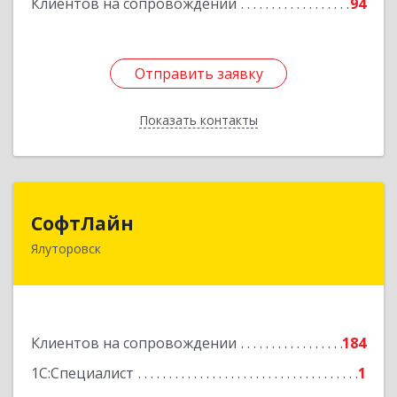
Клиентов на сопровождении
94
Отправить заявку
Отправить заявку
Показать контакты
Назад
СофтЛайн
СофтЛайн
Ялуторовск
627010, Тюменская обл, Ялуторовский р-н,
Ялуторовск г, Ленина ул, дом № 28
Подробнее
Клиентов на сопровождении
184
1С:Специалист
1