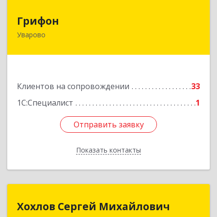
Грифон
Грифон
Уварово
393461, Тамбовская обл, Уварово г, Южная ул,
дом № 40А
Подробнее
Клиентов на сопровождении
33
1С:Специалист
1
Отправить заявку
Отправить заявку
Показать контакты
Назад
Хохлов Сергей Михайлович
Хохлов Сергей Михайлович