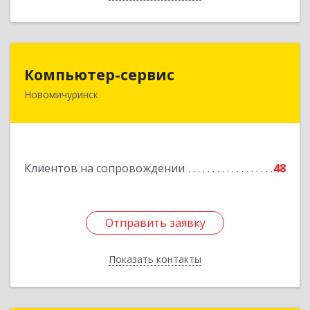
Компьютер-сервис
Компьютер-сервис
Новомичуринск
391160, Рязанская обл, Пронский р-н,
Новомичуринск г, Смирягина пр-кт, дом № 27-
46
Подробнее
Клиентов на сопровождении
48
Отправить заявку
Отправить заявку
Показать контакты
Назад