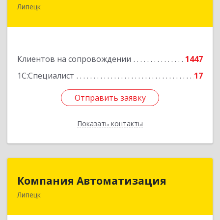
Липецк
398001, Липецкая обл, Липецк г, Советская ул,
дом № 66Б, пом.8
Подробнее
Клиентов на сопровождении
1447
1С:Специалист
17
Отправить заявку
Отправить заявку
Показать контакты
Назад
Компания Автоматизация
Компания Автоматизация
Липецк
398001, Липецкая обл, Липецк г, Победы пл,
дом № 8