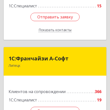
1С:Специалист
15
Отправить заявку
Отправить заявку
Показать контакты
Назад
1С:Франчайзи А-Софт
1С:Франчайзи А-Софт
Липецк
398059, Липецкая обл, Липецк г, Фрунзе ул,
дом № 27
Подробнее
Клиентов на сопровождении
366
1С:Специалист
19