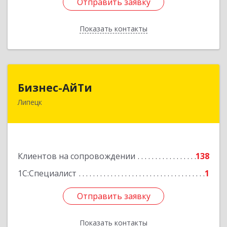
Отправить заявку
Отправить заявку
Показать контакты
Назад
Бизнес-АйТи
Бизнес-АйТи
Липецк
398008, Липецкая обл, Липецк г, 50 лет НЛМК
ул, дом № 11, пом.18
Подробнее
Клиентов на сопровождении
138
1С:Специалист
1
Отправить заявку
Отправить заявку
Показать контакты
Назад