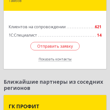
Тамбов
392000, Тамбовская обл, Тамбов г, Советская
ул, дом № 191
Подробнее
Клиентов на сопровождении
621
1С:Специалист
14
Отправить заявку
Отправить заявку
Показать контакты
Назад
Ближайшие партнеры из соседних
регионов
ГК ПРОФИТ
ГК ПРОФИТ