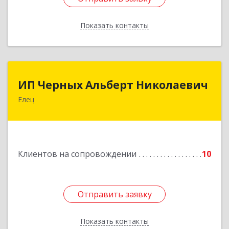
Показать контакты
Назад
ИП Черных Альберт Николаевич
ИП Черных Альберт Николаевич
Елец
399771, Липецкая обл, Елец г, Н.Гусевой ул, 56А
Подробнее
Клиентов на сопровождении
10
Отправить заявку
Отправить заявку
Показать контакты
Назад