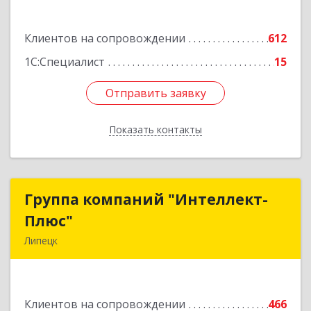
Подробнее
Клиентов на сопровождении
612
1С:Специалист
15
Отправить заявку
Отправить заявку
Показать контакты
Назад
Группа компаний "Интеллект-
Группа компаний "Интеллект-
Плюс"
Плюс"
Липецк
398024, Липецкая обл, Липецк г, Победы пл,
дом № 8, 306
Клиентов на сопровождении
466
Подробнее