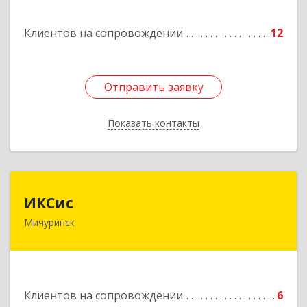
Подробнее
Клиентов на сопровождении
12
Отправить заявку
Отправить заявку
Показать контакты
Назад
ИКСис
ИКСис
Мичуринск
393761, Тамбовская обл, Мичуринск г,
Набережная ул, дом № 275
Подробнее
Клиентов на сопровождении
6