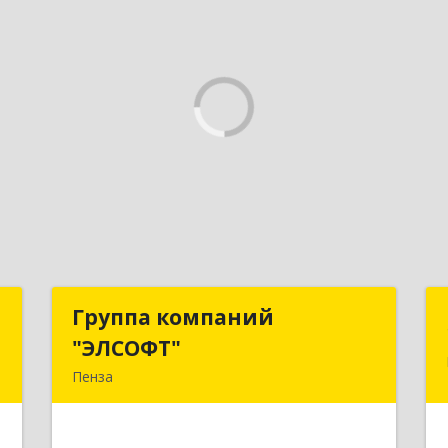
а
Группа компаний
Группа компаний
"ЭЛСОФТ"
"ЭЛСОФТ"
,
Пенза
1
440020, Пензенская обл, Пенза г,
Суворова ул, дом № 145, корпус а,
е
оф.41