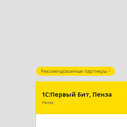
Рекомендованные партнеры
1С:Первый Бит, Пенз
1С:Первый Бит, Пенза
Пенза
440000, Пензенская обл, Пенза г
Московская ул, дом № 15, пом.
Подробне