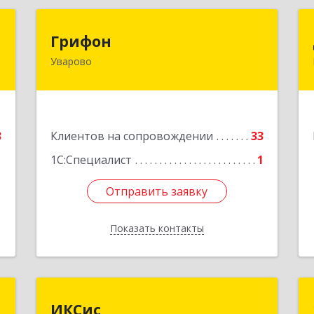
р
Грифон
Грифон
Уварово
,
393461, Тамбовская обл, Уварово г,
а
Южная ул, дом № 40А
6
Подробнее
е
3
Клиентов на сопровождении
33
1С:Специалист
1
Отправить заявку
Отправить заявку
Показать контакты
Назад
г
ИКСис
ИКСис