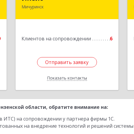
Мичуринск
,
393761, Тамбовская обл, Мичуринск г,
1
Набережная ул, дом № 275
е
Подробнее
9
Клиентов на сопровождении
6
Отправить заявку
Отправить заявку
Показать контакты
Назад
нзенской области, обратите внимание на:
в ИТС) на сопровождении у партнера фирмы 1С.
стованных на внедрение технологий и решений системы