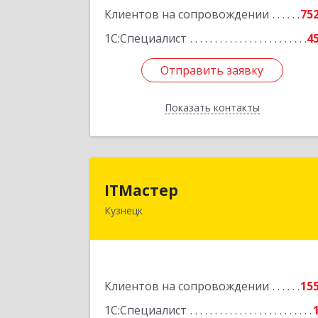
Клиентов на сопровождении
75
1С:Специалист
4
Отправить заявку
Отправить заявку
Показать контакты
Назад
ITМасте
ITМастер
Кузнецк
442537, Пензенская обл, Кузнецк г
Белинского ул, дом № 82, ДЦ"Сфера"
оф.1
Подробне
Клиентов на сопровождении
15
1С:Специалист