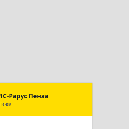
1С-Рарус Пенза
1С-Рарус Пенза
Пенза
440028, Пензенская обл, Пенза г,
Леонова ул, дом № 10, пом.10
Подробнее