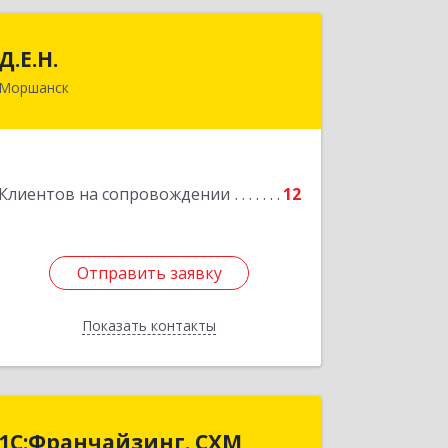
Д.Е.Н.
Д.Е.Н.
Моршанск
393950, Тамбовская обл, Моршанск г,
Дзержинского ул, дом № 4б, кв.157
Подробнее
Клиентов на сопровождении
12
Отправить заявку
Отправить заявку
Показать контакты
Назад
1С:Франчайзинг. СХМ
1С:Франчайзинг. СХМ