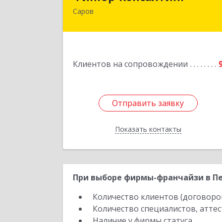
Саров
607190, Нижегородская обл, Саров г
Куйбышева ул, дом № 1
Подробне
Клиентов на сопровождении
Отправить заявку
Отправить заявку
Показать контакты
Назад
При выборе фирмы-франчайзи в Пе
Количество клиентов (договоро
Количество специалистов, атте
Наличие у фирмы статуса