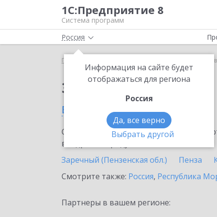
1С:Предприятие 8
Система программ
Россия
Пр
Главная
Сервисы ИТС
1С:Курьер
1С:Курьер 
Информация на сайте будет
отображаться для региона
Заказать 1С:Курьер
Россия
в Пензенской области
Да, все верно
Ознакомьтесь с информационными карт
Выбрать другой
внедрение продукта.
Заречный (Пензенская обл.)
Пенза
Смотрите также:
Россия
,
Республика Мо
Партнеры в вашем регионе: