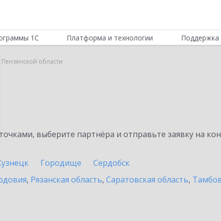
ограммы 1С
Платформа и технологии
Поддержка 
в Пензенской области
очками, выберите партнёра и отправьте заявку на ко
Кузнецк
Городище
Сердобск
рдовия
,
Рязанская область
,
Саратовская область
,
Тамбов