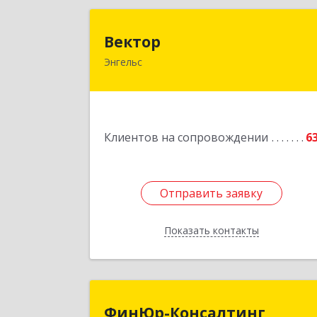
Векто
Вектор
Энгельс
413107, Саратовская обл, Энгельс г
Трудовая ул, дом № 12/1, квартир
№21
Подробне
Клиентов на сопровождении
6
Отправить заявку
Отправить заявку
Показать контакты
Назад
ФинЮр-Консалтин
ФинЮр-Консалтинг