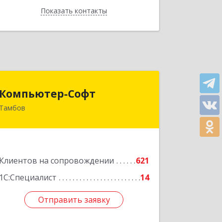
Показать контакты
Назад
Компьютер-Софт
Компьютер-Софт
Тамбов
392000, Тамбовская обл, Тамбов г,
Советская ул, дом № 191
Подробнее
Клиентов на сопровождении
621
1С:Специалист
14
Отправить заявку
Отправить заявку