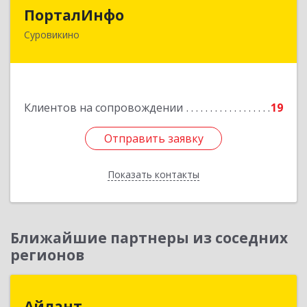
ПорталИнфо
ПорталИнфо
Суровикино
404414, г.Суровкино Волгоградской обл. ул. 1-й
мкр д.21 кв 9
Подробнее
Клиентов на сопровождении
19
Отправить заявку
Отправить заявку
Показать контакты
Назад
Ближайшие партнеры из соседних
регионов
Айлант
Айлант