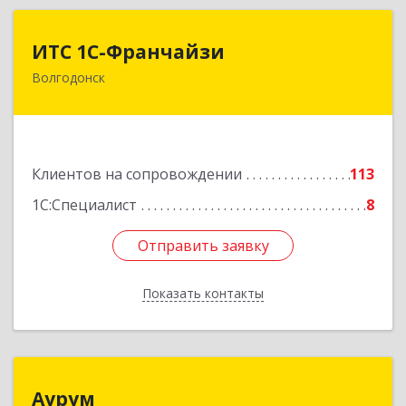
ИТС 1С-Франчайзи
ИТС 1С-Франчайзи
Волгодонск
347380, Ростовская обл, Волгодонск г, Гагарина
ул, 22в помещение № III
Подробнее
Клиентов на сопровождении
113
1С:Специалист
8
Отправить заявку
Отправить заявку
Показать контакты
Назад
Аурум
Аурум