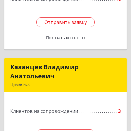
Отправить заявку
Отправить заявку
Показать контакты
Назад
Казанцев Владимир
Казанцев Владимир
Анатольевич
Анатольевич
Цимлянск
347 320, 347320, Ростовская обл, Цимлянский р-
н, Цимлянск г, Западный пер, дом № 3
Клиентов на сопровождении
3
Подробнее