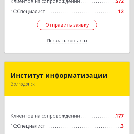
Клиентов на сопровождении
572
1С:Специалист
12
Отправить заявку
Отправить заявку
Показать контакты
Назад
Институт информатизации
Институт информатизации
Волгодонск
347383, Ростовская обл, Волгодонск г, Маршала
Кошевого ул, дом № 44, корпус II, оф.6
Подробнее
Клиентов на сопровождении
177
1С:Специалист
3