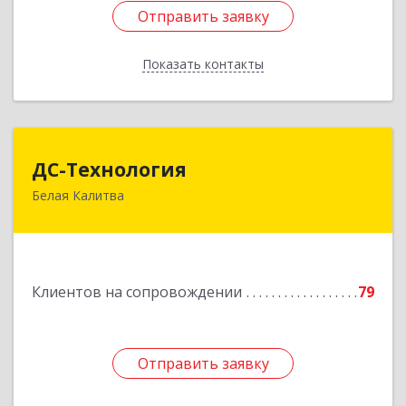
Отправить заявку
Отправить заявку
Показать контакты
Назад
ДС-Технология
ДС-Технология
Белая Калитва
347045, Ростовская обл, Белокалитвинский р-н,
Белая Калитва г, Вокзальная ул, дом № 381
Подробнее
Клиентов на сопровождении
79
Отправить заявку
Отправить заявку