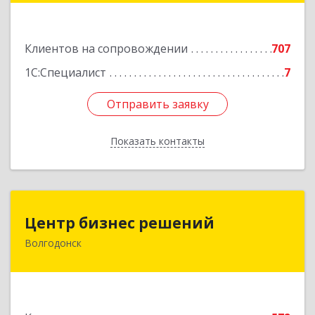
Подробнее
Клиентов на сопровождении
707
1С:Специалист
7
Отправить заявку
Отправить заявку
Показать контакты
Назад
Центр бизнес решений
Центр бизнес решений
Волгодонск
347375, Ростовская обл, Волгодонск г,
Курчатова пр-кт, дом № 45, кв.3
Подробнее