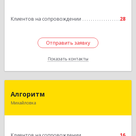
Подробнее
Клиентов на сопровождении
28
Отправить заявку
Отправить заявку
Показать контакты
Назад
Алгоритм
Алгоритм
Михайловка
Подробнее
Клиентов на сопровождении
16