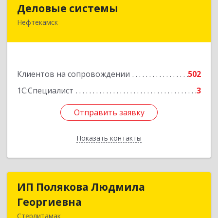
Деловые системы
Деловые системы
Нефтекамск
452689, Башкортостан Респ, Нефтекамск г,
Ленина ул, дом № 47В, пом.3
Подробнее
Клиентов на сопровождении
502
1С:Специалист
3
Отправить заявку
Отправить заявку
Показать контакты
Назад
ИП Полякова Людмила
ИП Полякова Людмила
Георгиевна
Георгиевна
Стерлитамак