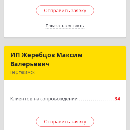
Отправить заявку
Отправить заявку
Показать контакты
Назад
ИП Жеребцов Максим
ИП Жеребцов Максим
Валерьевич
Валерьевич
Нефтекамск
452680, Башкортостан Респ, Нефтекамск г,
Зодчих ул, строение № 20 "В"
Клиентов на сопровождении
34
Подробнее
Отправить заявку
Отправить заявку