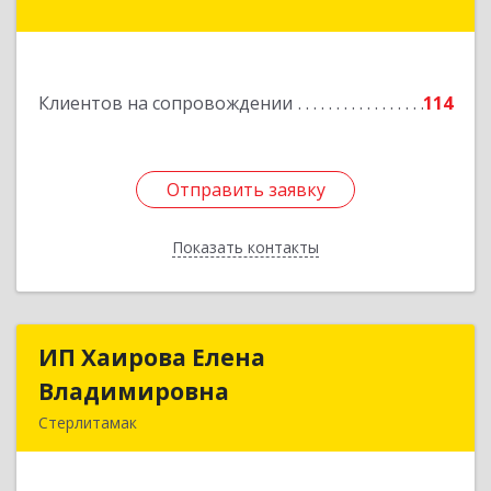
В.И.Ленина ул, дом № 23/1
Подробнее
Клиентов на сопровождении
114
Отправить заявку
Отправить заявку
Показать контакты
Назад
ИП Хаирова Елена
ИП Хаирова Елена
Владимировна
Владимировна
Стерлитамак
Подробнее