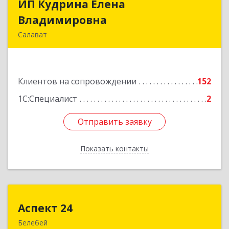
ИП Кудрина Елена
ИП Кудрина Елена
Владимировна
Владимировна
Салават
453265, Башкортостан Респ, Салават г,
Бекетова ул, дом № 10, кв.87
Клиентов на сопровождении
152
Подробнее
1С:Специалист
2
Отправить заявку
Отправить заявку
Показать контакты
Назад
Аспект 24
Аспект 24
Белебей
452000, Башкортостан Респ, Белебей г, им