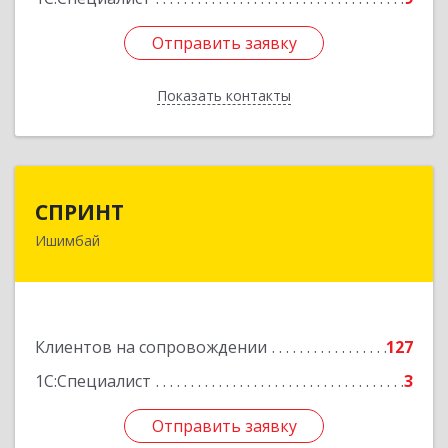
Отправить заявку
Отправить заявку
Показать контакты
Назад
СПРИНТ
СПРИНТ
Ишимбай
453201, Башкортостан Респ, Ишимбайский р-н,
Ишимбай г, Якупа Кулмыя ул, дом № 25
Подробнее
Клиентов на сопровождении
127
1С:Специалист
3
Отправить заявку
Отправить заявку