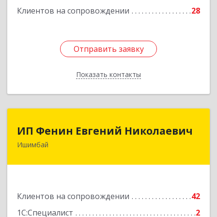
Клиентов на сопровождении
28
Отправить заявку
Отправить заявку
Показать контакты
Назад
ИП Фенин Евгений Николаевич
ИП Фенин Евгений Николаевич
Ишимбай
453211, Башкортостан Респ, Ишимбайский р-н,
Ишимбай г, Мустая Карима ул, дом № 31
Подробнее
Клиентов на сопровождении
42
1С:Специалист
2