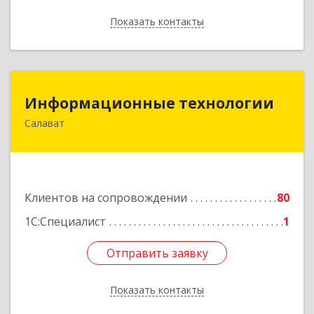
Показать контакты
Назад
Информационные технологии
Информационные технологии
Салават
453259, Башкортостан Респ, Салават г,
Северная ул, дом № 15, оф.108
Подробнее
Клиентов на сопровождении
80
1С:Специалист
1
Отправить заявку
Отправить заявку
Показать контакты
Назад