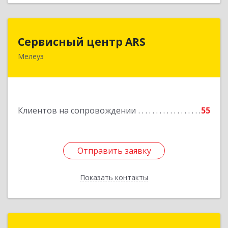
Сервисный центр ARS
Сервисный центр ARS
Мелеуз
Подробнее
Клиентов на сопровождении
55
Отправить заявку
Отправить заявку
Показать контакты
Назад