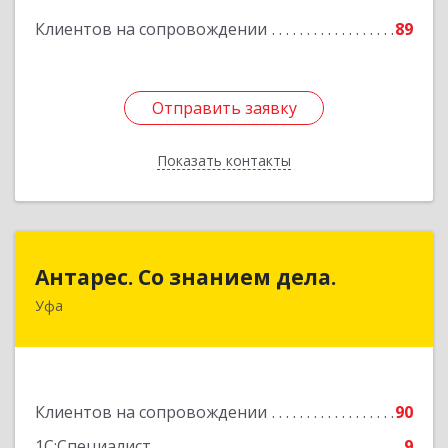
Клиентов на сопровождении
89
Отправить заявку
Отправить заявку
Показать контакты
Назад
Антарес. Со знанием дела.
Антарес. Со знанием дела.
Уфа
450054, Башкортостан Респ, Уфа г,
Комсомольская ул, дом № 149/2, кв.76
Подробнее
Клиентов на сопровождении
90
1С:Специалист
9