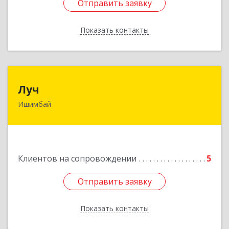
Отправить заявку
Отправить заявку
Показать контакты
Назад
Луч
Луч
Ишимбай
453215, Башкортостан Респ, Ишимбайский р-н,
Ишимбай г, Ленина пр-кт, дом № 29, кв.29
Подробнее
Клиентов на сопровождении
5
Отправить заявку
Отправить заявку
Показать контакты
Назад