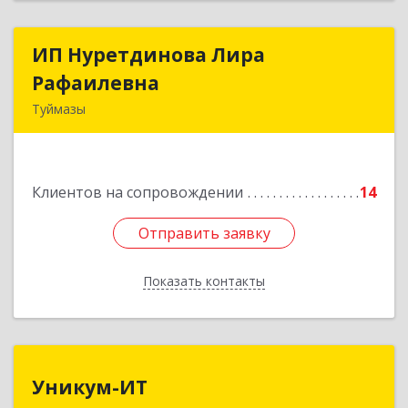
ИП Нуретдинова Лира
ИП Нуретдинова Лира
Рафаилевна
Рафаилевна
Туймазы
452755, Башкортостан Респ, Туймазинский р-н,
Туймазы г, Островского ул, дом № 9, оф.6
Клиентов на сопровождении
14
Подробнее
Отправить заявку
Отправить заявку
Показать контакты
Назад
Уникум-ИТ
Уникум-ИТ