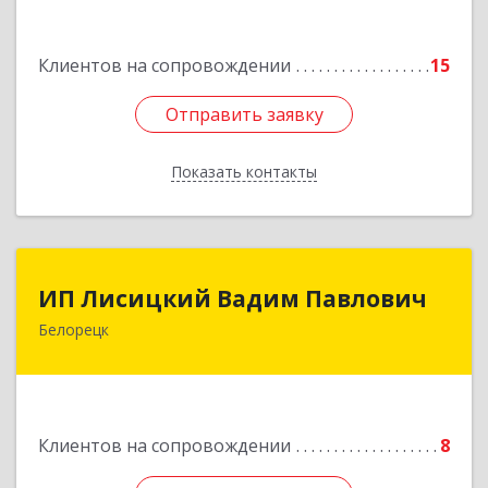
Подробнее
Клиентов на сопровождении
15
Отправить заявку
Отправить заявку
Показать контакты
Назад
ИП Лисицкий Вадим Павлович
ИП Лисицкий Вадим Павлович
Белорецк
453501, Башкортостан Респ, Белорецк г,
Кооперативная ул, дом № 4, корпус А, кв.32
Подробнее
Клиентов на сопровождении
8