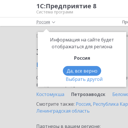
1С:Предприятие 8
Система программ
Россия
Пр
Главная
Сервисы ИТС
1С:Курьер
1С:Курьер 
Информация на сайте будет
отображаться для региона
Заказать 1С:Курьер
Россия
в Петрозаводске
Да, все верно
Ознакомьтесь с информационными карт
Выбрать другой
внедрение продукта.
Костомукша
Петрозаводск
Белом
Смотрите также:
Россия
,
Республика Ка
Ленинградская область
Партнеры в вашем регионе: