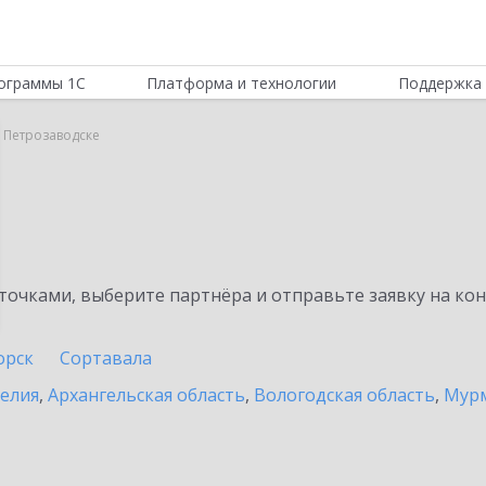
ограммы 1С
Платформа и технологии
Поддержка 
в Петрозаводске
очками, выберите партнёра и отправьте заявку на ко
орск
Сортавала
релия
,
Архангельская область
,
Вологодская область
,
Мурм