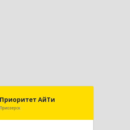
Приоритет АйТи
Приоритет АйТи
Приозерск
188760, Ленинградская обл,
Приозерский р-н, Приозерск г,
Калинина ул, дом № 39, этаж 2, ком. 31