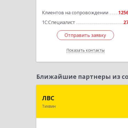
Подробне
Клиентов на сопровождении
125
1С:Специалист
2
Отправить заявку
Отправить заявку
Показать контакты
Назад
Ближайшие партнеры из со
ЛВ
ЛВС
Тихвин
187553, Ленинградская обл
Тихвинский р-н, Тихвин г, Ярослав
Иванова ул, дом № 1, пом.58