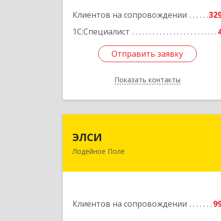
Подробне
Клиентов на сопровождении
32
1С:Специалист
Отправить заявку
Отправить заявку
Показать контакты
Назад
ЭЛС
ЭЛСИ
Лодейное Поле
187700, Ленинградская обл, Лодейно
Поле г, Коммунаров ул, дом № 
Подробне
Клиентов на сопровождении
9