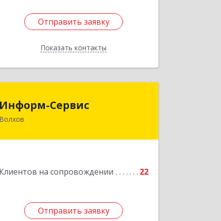
Отправить заявку
Отправить заявку
Показать контакты
Назад
Информ-Сервис
Информ-Сервис
Волхов
187400, Ленинградская обл, Волхов г,
Волховский пр-кт, дом № 7
Подробнее
Клиентов на сопровождении
22
Отправить заявку
Отправить заявку