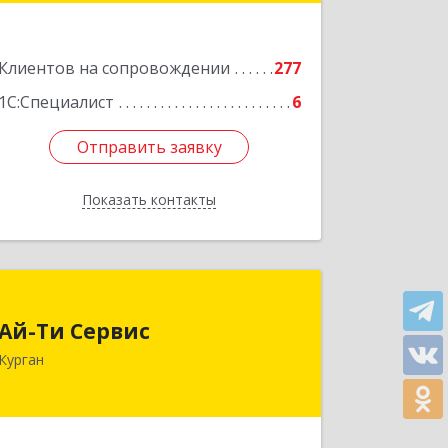
Подробнее
Клиентов на сопровождении
277
1С:Специалист
6
Отправить заявку
Отправить заявку
Показать контакты
Назад
Ай-Ти Сервис
Ай-Ти Сервис
640032, Курганская обл, г.о. Город
Курган
Курган, Курган г, Бажова ул, дом № 49,
оф.304
Подробнее