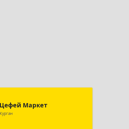
Цефей Маркет
Цефей Маркет
640002, Курганская обл, Курган г,
Курган
М.Горького ул, дом № 35/1