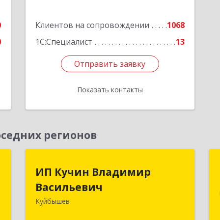
0
Клиентов на сопровождении
1068
0
1С:Специалист
13
Отправить заявку
Отправить заявку
Показать контакты
Назад
седних регионов
к
ИП Кучин Владимир
ИП Кучин Владимир
Васильевич
Васильевич
а
8
Куйбышев
632387, Новосибирская обл,
Куйбышев г, Тургенева ул, дом № 4