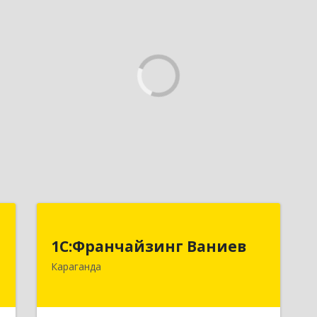
Т
1С:Франчайзинг Ваниев
1С:Франчайзинг Ваниев
,
100009 Республика Казахстан, г.
Караганда
1
Караганда, ул. Комиссарова 34-2
е
Подробнее