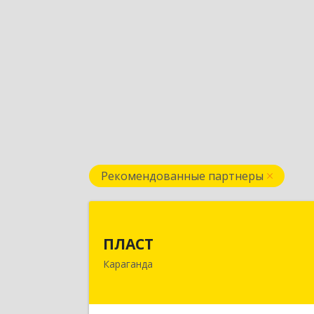
Рекомендованные партнеры
ПЛАС
ПЛАСТ
100009,Казахстан,г.Караганда
Караганда
ул.Кривогуза, д.33/
Подробне