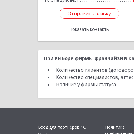
1С:Специалист
Отправить заявку
Отправить заявку
Показать контакты
Назад
При выборе фирмы-франчайзи в Ка
Количество клиентов (договоро
Количество специалистов, атте
Наличие у фирмы статуса
Вход для партнеров 1С
Политика
конфиденциа