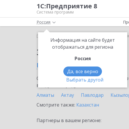
1С:Предприятие 8
Система программ
Россия
Пр
Главная
Сервисы ИТС
1С:Курьер
1С:Курьер 
Информация на сайте будет
отображаться для региона
Заказать 1С:Курьер
Россия
в Караганде
Да, все верно
Ознакомьтесь с информационными карт
Выбрать другой
внедрение продукта.
Алматы
Актау
Павлодар
Кызыло
Смотрите также:
Казахстан
Партнеры в вашем регионе: