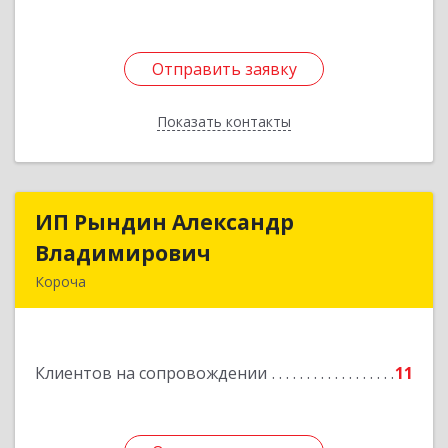
Отправить заявку
Отправить заявку
Показать контакты
Назад
ИП Рындин Александр
ИП Рындин Александр
Владимирович
Владимирович
Короча
309 201, Белгородская обл, Корочанский р-н,
Дальняя Игуменка с, Кураковка ул, дом № 76
Клиентов на сопровождении
11
Подробнее