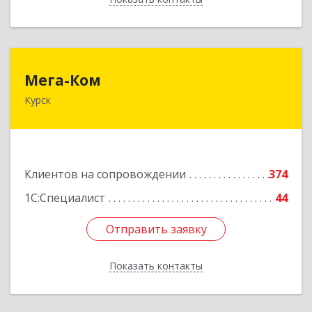
Мега-Ком
Мега-Ком
Курск
305001, Курская обл, Курск г, Красной Армии ул,
дом № 23 А
Подробнее
Клиентов на сопровождении
374
1С:Специалист
44
Отправить заявку
Отправить заявку
Показать контакты
Назад