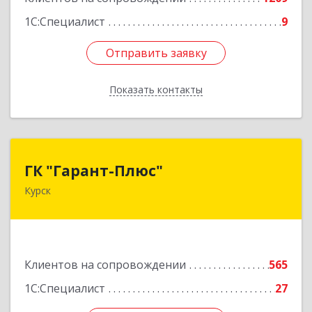
1С:Специалист
9
Отправить заявку
Отправить заявку
Показать контакты
Назад
ГК "Гарант-Плюс"
ГК "Гарант-Плюс"
Курск
305035, Курская обл, Курск г, Овечкина ул, дом
№ 14, пом.1
Подробнее
Клиентов на сопровождении
565
1С:Специалист
27