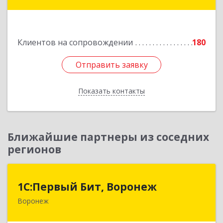
Губкин г, Мира ул, дом № 20, оф.506
Подробнее
Клиентов на сопровождении
180
Отправить заявку
Отправить заявку
Показать контакты
Назад
Ближайшие партнеры из соседних
регионов
1С:Первый Бит, Воронеж
1С:Первый Бит, Воронеж
Воронеж
394006, Воронежская обл, Воронеж г, 20-летия
Октября ул, дом № 119, оф.711