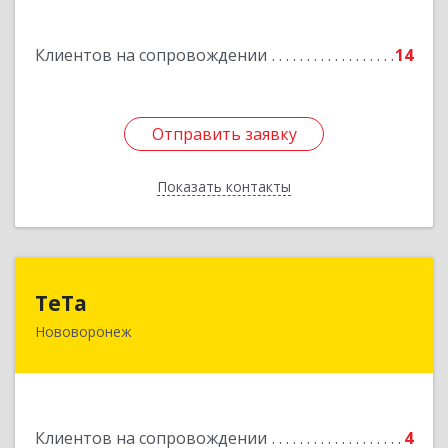
Подробнее
Клиентов на сопровождении
14
Отправить заявку
Отправить заявку
Показать контакты
Назад
ТеТа
ТеТа
Нововоронеж
396 073, Нововоронеж г, а/я, дом № 30
Подробнее
Клиентов на сопровождении
4