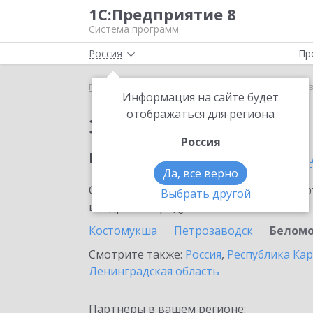
1С:Предприятие 8
Система программ
Россия
Пр
Главная
Сервисы ИТС
1С:Курьер
1С:Курьер 
Информация на сайте будет
отображаться для региона
Заказать 1С:Курьер
Россия
в населенном пунте
Бе
Да, все верно
Ознакомьтесь с информационными карт
Выбрать другой
внедрение продукта.
Костомукша
Петрозаводск
Беломо
Смотрите также:
Россия
,
Республика Ка
Ленинградская область
Партнеры в вашем регионе: