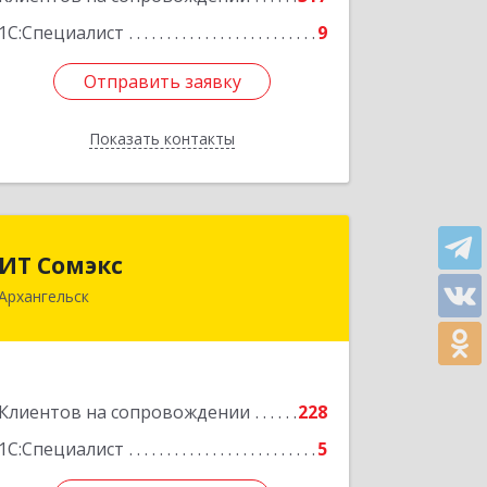
1С:Специалист
9
Отправить заявку
Отправить заявку
Показать контакты
Назад
ИТ Сомэкс
ИТ Сомэкс
Архангельск
163001, Архангельская обл,
Архангельск г, Советских
Космонавтов пр-кт, дом № 176, оф.13
Подробнее
Клиентов на сопровождении
228
1С:Специалист
5