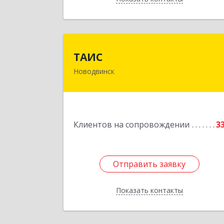
ТАИ
ТАИС
Новодвинск
164902, Архангельская обл
Новодвинск г, Димитрова ул, дом 
4
Подробне
Клиентов на сопровождении
3
Отправить заявку
Отправить заявку
Показать контакты
Назад