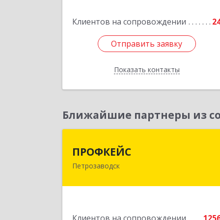
Клиентов на сопровождении
2
Отправить заявку
Отправить заявку
Показать контакты
Назад
Ближайшие партнеры из со
ПРОФКЕЙ
ПРОФКЕЙС
Петрозаводск
185035, Карелия Респ, Петрозаводск г
Красная ул, дом № 1
Подробне
Клиентов на сопровождении
125