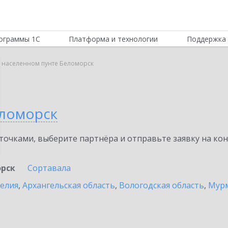
ограммы 1С
Платформа и технологии
Поддержка 
в населенном пунте Беломорск
ломорск
очками, выберите партнёра и отправьте заявку на ко
рск
Сортавала
релия
,
Архангельская область
,
Вологодская область
,
Мурм