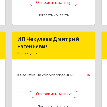
Отправить заявку
Отправить заявку
Показать контакты
Назад
-
ИП Чекулаев Дмитрий
ИП Чекулаев Дмитрий
"
Евгеньевич
Евгеньевич
Костомукша
,
Подробнее
,
1
3
Клиентов на сопровождении
36
е
3
Отправить заявку
Отправить заявку
Показать контакты
Назад