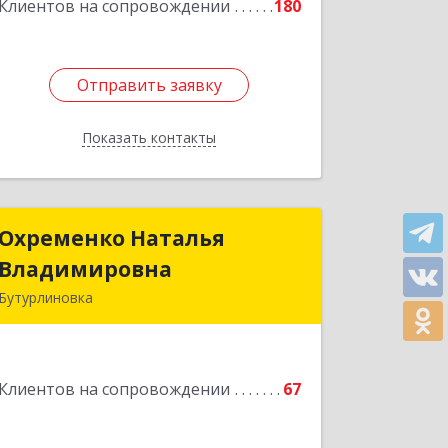
Подробнее
Клиентов на сопровождении
180
Отправить заявку
Отправить заявку
Показать контакты
Назад
Охременко Наталья
Охременко Наталья
Владимировна
Владимировна
Бутурлиновка
Подробнее
Клиентов на сопровождении
67