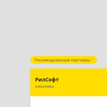
Рекомендованные партнеры
РилСоф
РилСофт
Алексеевка
309850, Белгородская обл
Алексеевский р-н, Алексеевка г, 1-
Мостовой пер, дом № 5