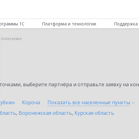
ограммы 1С
Платформа и технологии
Поддержка 
 Алексеевке
очками, выберите партнёра и отправьте заявку на ко
Губкин
Короча
Показать все населенные
пункты
бласть
,
Воронежская область
,
Курская область