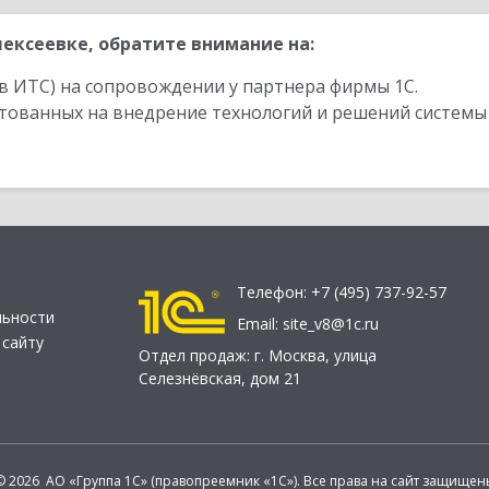
ексеевке, обратите внимание на:
в ИТС) на сопровождении у партнера фирмы 1С.
стованных на внедрение технологий и решений системы
Телефон:
+7 (495) 737-92-57
льности
Email:
site_v8@1c.ru
 сайту
Отдел продаж:
г. Москва
,
улица
Селезнёвская, дом 21
© 2026 АО «Группа 1С» (правопреемник «1С»). Все права на сайт защищен