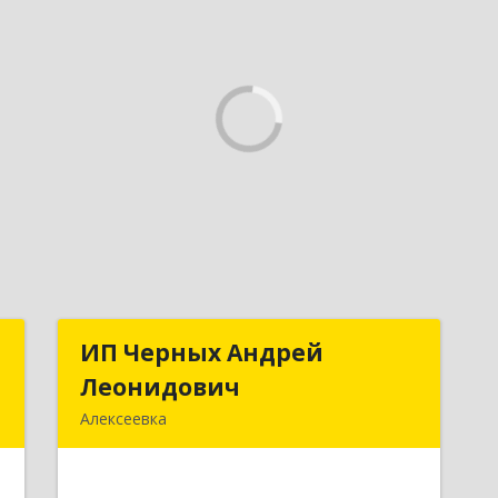
т
ИП Черных Андрей
ИП Черных Андрей
Леонидович
Леонидович
,
Алексеевка
й
309850, Белгородская обл,
А
Алексеевский р-н, Алексеевка г,
Совхозная ул, дом № 23, кв.2