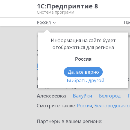
1С:Предприятие 8
Система программ
Россия
Пр
Главная
Сервисы ИТС
1С:Курьер
1С:Курьер в
Информация на сайте будет
отображаться для региона
Заказать 1С:Курьер
Россия
в Алексеевке
Да, все верно
Ознакомьтесь с информационными карт
Выбрать другой
внедрение продукта.
Алексеевка
Валуйки
Белгород
Смотрите также:
Россия
,
Белгородская о
Партнеры в вашем регионе: