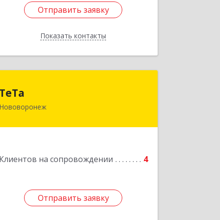
Отправить заявку
Отправить заявку
Показать контакты
Назад
ТеТа
ТеТа
Нововоронеж
396 073, Нововоронеж г, а/я, дом № 30
Подробнее
Клиентов на сопровождении
4
Отправить заявку
Отправить заявку