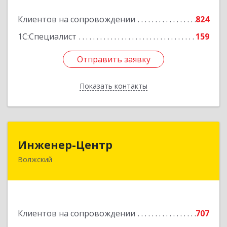
Подробнее
Клиентов на сопровождении
824
1С:Специалист
159
Отправить заявку
Отправить заявку
Показать контакты
Назад
Инженер-Центр
Инженер-Центр
Волжский
404120, Волгоградская обл, Волжский г, им
генерала Карбышева ул, дом № 76
Подробнее
Клиентов на сопровождении
707