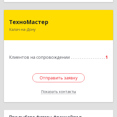
ТехноМастер
ТехноМастер
Калач-на-Дону
404503, Волгоградская обл, Калач-на-Дону г,
Пархоменко ул, дом № 4, кв. 56
Подробнее
Клиентов на сопровождении
1
Отправить заявку
Отправить заявку
Показать контакты
Назад