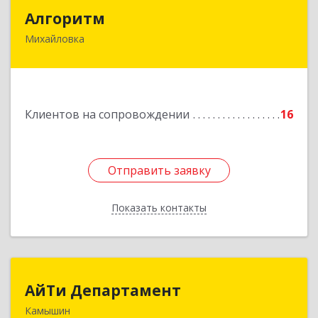
Алгоритм
Алгоритм
Михайловка
Подробнее
Клиентов на сопровождении
16
Отправить заявку
Отправить заявку
Показать контакты
Назад
АйТи Департамент
АйТи Департамент
Камышин
403882, Волгоградская обл, Камышин г,