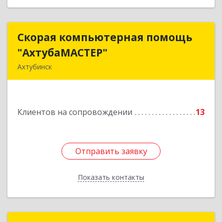
Скорая компьютерная помощь
Скорая компьютерная помощь
"АхтубаМАСТЕР"
"АхтубаМАСТЕР"
Ахтубинск
416506, Астраханская обл, Ахтубинский р-н,
Ахтубинск г, Буденного ул, дом № 7, кв.30
Клиентов на сопровождении
13
Подробнее
Отправить заявку
Отправить заявку
Показать контакты
Назад