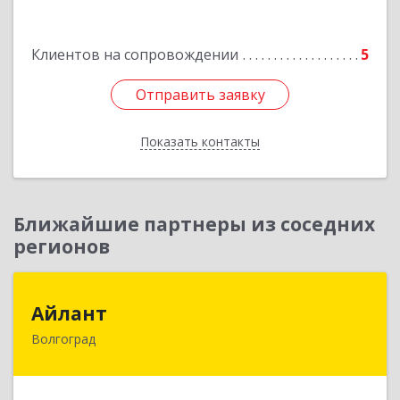
Клиентов на сопровождении
5
Отправить заявку
Отправить заявку
Показать контакты
Назад
Ближайшие партнеры из соседних
регионов
Айлант
Айлант
Волгоград
400001, Волгоградская обл, Волгоград г, им
Канунникова ул, дом № 11А