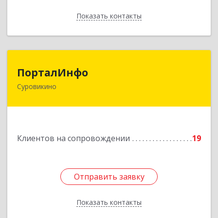
Показать контакты
Назад
ПорталИнфо
ПорталИнфо
Суровикино
404414, г.Суровкино Волгоградской обл. ул. 1-й
мкр д.21 кв 9
Подробнее
Клиентов на сопровождении
19
Отправить заявку
Отправить заявку
Показать контакты
Назад