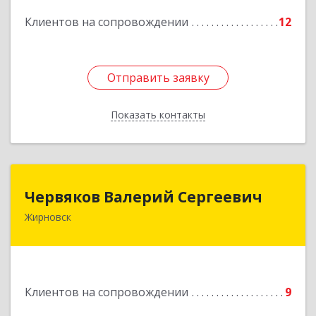
Клиентов на сопровождении
12
Подробнее
Отправить заявку
Отправить заявку
Показать контакты
Назад
Червяков Валерий Сергеевич
Червяков Валерий Сергеевич
Жирновск
403 791, 403791, Волгоградская обл,
Жирновский р-н, Жирновск г, Коммунальная ул,
дом № 4, кв.21
Подробнее
Клиентов на сопровождении
9