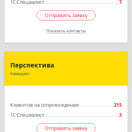
1С:Специалист
7
Отправить заявку
Отправить заявку
Показать контакты
Назад
Перспектива
Перспектива
Камышин
403850, Волгоградская обл, Камышин г,
Леонова ул, дом № 26
Подробнее
Клиентов на сопровождении
215
1С:Специалист
3
Отправить заявку
Отправить заявку