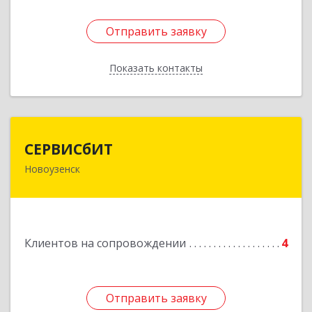
Отправить заявку
Отправить заявку
Показать контакты
Назад
СЕРВИСбИТ
СЕРВИСбИТ
Новоузенск
413 360, Саратовская обл, Новоузенский р-н,
г.Новоузенск, ул. Революции, д.29
Подробнее
Клиентов на сопровождении
4
Отправить заявку
Отправить заявку