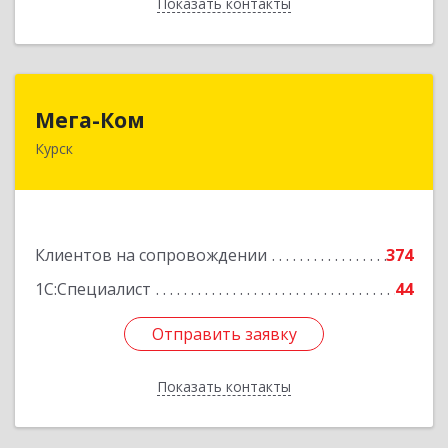
Показать контакты
Назад
Мега-Ком
Мега-Ком
Курск
305001, Курская обл, Курск г, Красной Армии ул,
дом № 23 А
Подробнее
Клиентов на сопровождении
374
1С:Специалист
44
Отправить заявку
Отправить заявку
Показать контакты
Назад