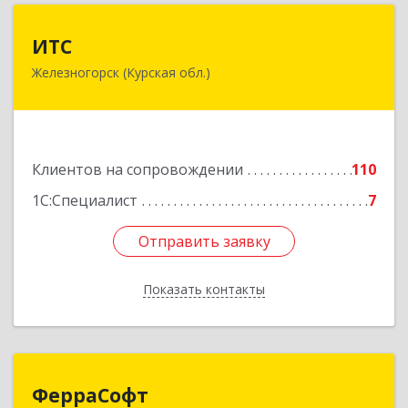
ИТС
ИТС
Железногорск (Курская обл.)
307178, Курская обл, Железногорск г,
Димитрова ул, дом № 3, корпус 5, оф.5
Подробнее
Клиентов на сопровождении
110
1С:Специалист
7
Отправить заявку
Отправить заявку
Показать контакты
Назад
ФерраСофт
ФерраСофт