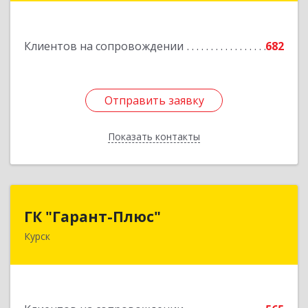
Подробнее
Клиентов на сопровождении
682
Отправить заявку
Отправить заявку
Показать контакты
Назад
ГК "Гарант-Плюс"
ГК "Гарант-Плюс"
Курск
305035, Курская обл, Курск г, Овечкина ул, дом
№ 14, пом.1
Подробнее