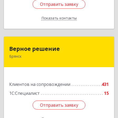
Отправить заявку
Отправить заявку
Показать контакты
Назад
Верное решение
Верное решение
Брянск
241035, Брянская обл, Брянск г, Ульянова ул,
дом № 4, оф.307
Подробнее
Клиентов на сопровождении
431
1С:Специалист
15
Отправить заявку
Отправить заявку