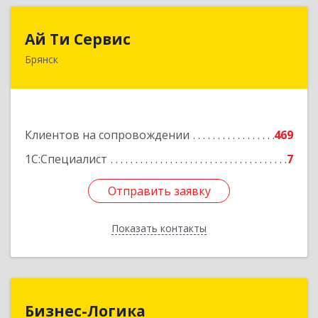
Ай Ти Сервис
Ай Ти Сервис
Брянск
241035, Брянская обл, Брянск г, Брянской
Пролетарской Дивизии ул, дом № 9
Подробнее
Клиентов на сопровождении
469
1С:Специалист
7
Отправить заявку
Отправить заявку
Показать контакты
Назад
Бизнес-Логика
Бизнес-Логика