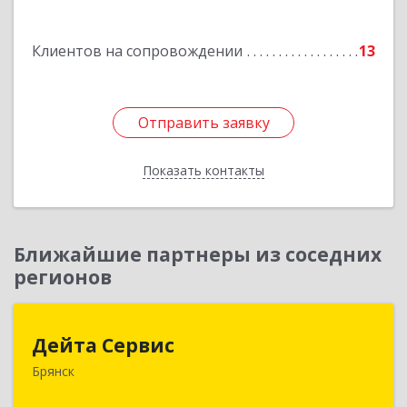
офис 7
Подробнее
Клиентов на сопровождении
13
Отправить заявку
Отправить заявку
Показать контакты
Назад
Ближайшие партнеры из соседних
регионов
Дейта Сервис
Дейта Сервис
Брянск
241035, Брянская обл, Брянск г, Ульянова ул,
дом № 4, оф.403