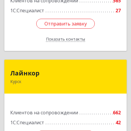
Клиентов на сопровождении
565
1С:Специалист
27
Отправить заявку
Отправить заявку
Показать контакты
Назад
Лайнкор
Лайнкор
Курск
305021, Курская обл, Курск г, Победы пр-кт, дом
№ 10, оф.№64
Подробнее
Клиентов на сопровождении
662
1С:Специалист
42