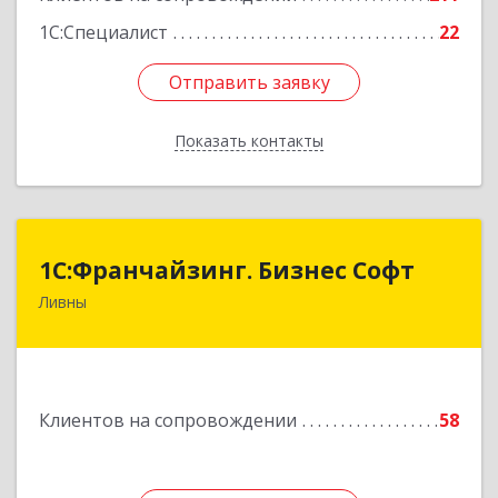
1С:Специалист
22
Отправить заявку
Отправить заявку
Показать контакты
Назад
1C:Франчайзинг. Бизнес Софт
1C:Франчайзинг. Бизнес Софт
Ливны
303851, Орловская обл, Ливны г, Гайдара ул,
дом № 2, кв.124
Подробнее
Клиентов на сопровождении
58