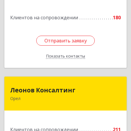
Подробнее
Клиентов на сопровождении
180
Отправить заявку
Отправить заявку
Показать контакты
Назад
Леонов Консалтинг
Леонов Консалтинг
Орел
302030, Орловская обл, Орловский р-н, Орел г,
Московская, дом № 17, пом.7
Подробнее
Клиентов на сопровождении
211