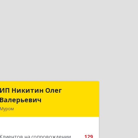
ИП Никитин Олег
ИП Никитин Олег
Валерьевич
Валерьевич
Муром
602267, Владимирская обл, Муром г,
Коммунистическая ул., дом № 36
Клиентов на сопровождении
129
Подробнее