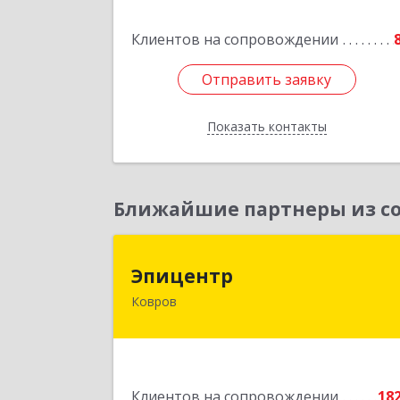
Клиентов на сопровождении
Отправить заявку
Отправить заявку
Показать контакты
Назад
Ближайшие партнеры из со
Эпицент
Эпицентр
Ковров
601900, Владимирская обл, Ковров г
Барсукова ул, дом № 1
Подробне
Клиентов на сопровождении
18