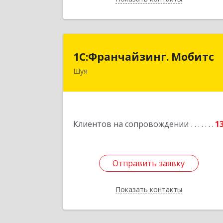
1С:Франчайзинг. Мобит
1С:Франчайзинг. Мобитс
Шуя
Подробне
Клиентов на сопровождении
1
Отправить заявку
Отправить заявку
Показать контакты
Назад