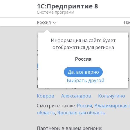
1С:Предприятие 8
Система программ
Россия
Пр
Главная
Сервисы ИТС
1С:Кредит
1С:Кредит в
Информация на сайте будет
отображаться для региона
Заказать 1С:Кредит
Россия
в Вязниках
Да, все верно
Ознакомьтесь с информационными карт
Выбрать другой
внедрение продукта.
Ковров
Александров
Кольчугино
Смотрите также:
Россия
,
Владимирская 
область
,
Ярославская область
Партнеры в вашем регионе: