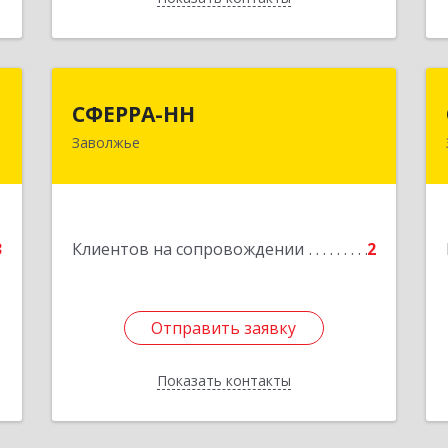
с
СФЕРРА-НН
СФЕРРА-НН
Заволжье
е
Подробнее
3
Клиентов на сопровождении
2
Отправить заявку
Отправить заявку
Показать контакты
Назад