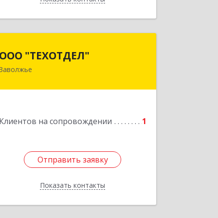
Назад
ООО "ТЕХОТДЕЛ"
ООО "ТЕХОТДЕЛ"
Заволжье
Подробнее
Клиентов на сопровождении
1
Отправить заявку
Отправить заявку
Показать контакты
Назад