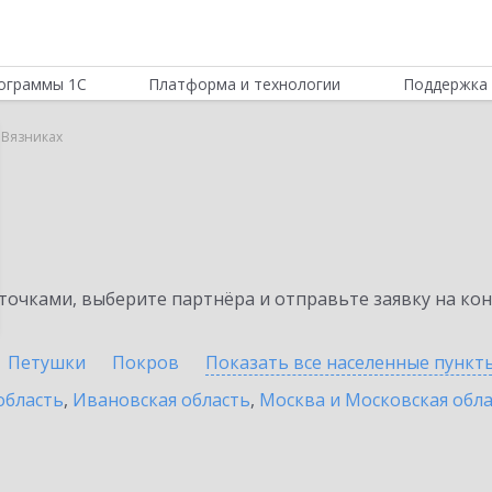
ограммы 1С
Платформа и технологии
Поддержка 
 Вязниках
очками, выберите партнёра и отправьте заявку на ко
Петушки
Покров
Показать все населенные
пункт
область
,
Ивановская область
,
Москва и Московская обл