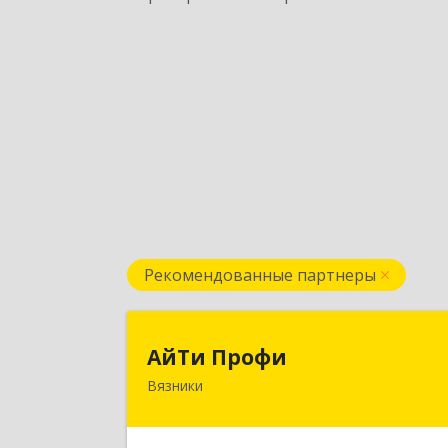
Рекомендованные партнеры
АйТи Проф
АйТи Профи
Вязники
Подробне