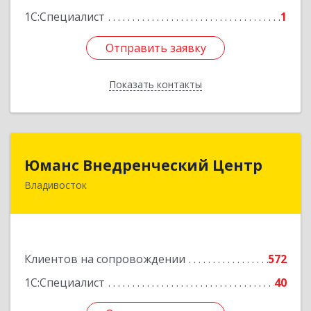
1С:Специалист
1
Отправить заявку
Отправить заявку
Показать контакты
Назад
Юманс Внедренческий Центр
Юманс Внедренческий Центр
Владивосток
690014, Приморский край, Владивосток г,
Некрасовская ул, дом № 48а
Подробнее
Клиентов на сопровождении
572
1С:Специалист
40