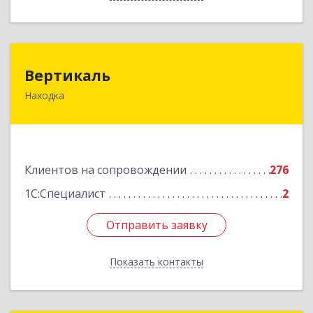
Вертикаль
Вертикаль
Находка
692928, Приморский край, Находка г,
Постышева ул, дом № 27
Подробнее
Клиентов на сопровождении
276
1С:Специалист
2
Отправить заявку
Отправить заявку
Показать контакты
Назад