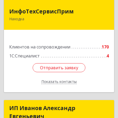
ИнфоТехСервисПрим
ИнфоТехСервисПрим
Находка
692916, Приморский край, Находка г,
Чернышевского ул, дом № 36, оф.305
Подробнее
Клиентов на сопровождении
170
1С:Специалист
4
Отправить заявку
Отправить заявку
Показать контакты
Назад
ИП Иванов Александр
ИП Иванов Александр
Евгеньевич
Евгеньевич