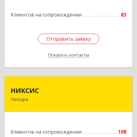
Горнореченский пгт, Октябрьская ул, дом № 5
Клиентов на сопровождении
83
Подробнее
Отправить заявку
Отправить заявку
Показать контакты
Назад
НИКСИС
НИКСИС
Находка
692903, Приморский край, Находка г,
Находкинский пр-кт, дом № 84, кв.73А
Подробнее
Клиентов на сопровождении
108