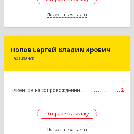
Показать контакты
Назад
Попов Сергей Владимирович
Попов Сергей Владимирович
Партизанск
692922, Приморский край, г. Находка, ул.
Пограничная, 30-18
Подробнее
Клиентов на сопровождении
2
Отправить заявку
Отправить заявку
Показать контакты
Назад