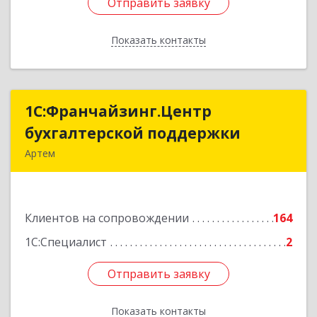
Отправить заявку
Отправить заявку
Показать контакты
Назад
1С:Франчайзинг.Центр
1С:Франчайзинг.Центр
бухгалтерской поддержки
бухгалтерской поддержки
Артем
692760, Приморский край, Артем г, Фрунзе ул,
дом № 54А, каб.21
Клиентов на сопровождении
164
Подробнее
1С:Специалист
2
Отправить заявку
Отправить заявку
Показать контакты
Назад