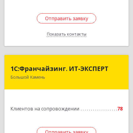
Отправить заявку
Отправить заявку
Показать контакты
Назад
1С:Франчайзинг. ИТ-ЭКСПЕРТ
1С:Франчайзинг. ИТ-ЭКСПЕРТ
Большой Камень
692806, Приморский край, Большой Камень г,
Карла Маркса ул, дом № 57, этаж 3
Подробнее
Клиентов на сопровождении
78
Отправить заявку
Отправить заявку