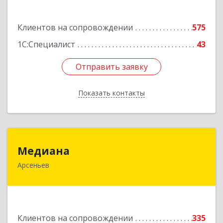
Подробнее
Клиентов на сопровождении
575
1С:Специалист
43
Отправить заявку
Отправить заявку
Показать контакты
Назад
Медиана
Медиана
Арсеньев
692330, Приморский край, Арсеньев г,
Ломоносова ул, дом № 24, кв.1
Подробнее
Клиентов на сопровождении
335