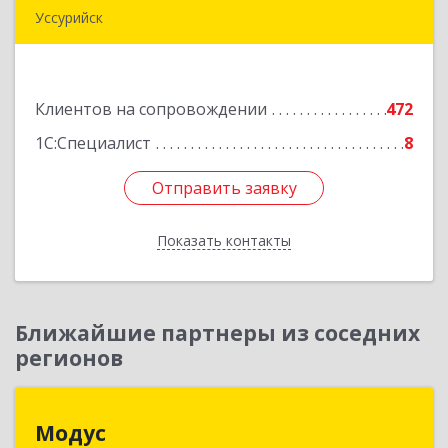
Уссурийск
692512, Приморский край, Уссурийск г,
Пушкина ул, дом № 1, пом.2
Клиентов на сопровождении
472
Подробнее
1С:Специалист
8
Отправить заявку
Отправить заявку
Показать контакты
Назад
Ближайшие партнеры из соседних
регионов
Модус
Модус