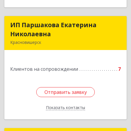
ИП Паршакова Екатерина
ИП Паршакова Екатерина
Николаевна
Николаевна
Красновишерск
618590, Пермский край, Красновишерск г,
Карла Маркса ул, дом № 27, кв.8
Клиентов на сопровождении
7
Подробнее
Отправить заявку
Отправить заявку
Показать контакты
Назад