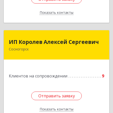
Показать контакты
Назад
ИП Королев Алексей Сергеевич
ИП Королев Алексей Сергеевич
Сосногорск
169500, Коми Респ, Сосногорск г, Советская ул,
дом № 30, кв.12
Подробнее
Клиентов на сопровождении
9
Отправить заявку
Отправить заявку
Показать контакты
Назад