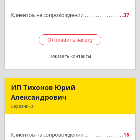
Подробнее
Клиентов на сопровождении
37
Отправить заявку
Отправить заявку
Показать контакты
Назад
ИП Тихонов Юрий
ИП Тихонов Юрий
Александрович
Александрович
Березники
618400, Пермский край, Березники г, Карла
Маркса ул, дом № 48, оф.431
Клиентов на сопровождении
16
Подробнее