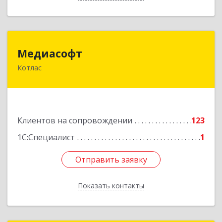
Медиасофт
Медиасофт
Котлас
165300, Архангельская обл, Котлас г,
Маяковского ул, дом № 5
Подробнее
Клиентов на сопровождении
123
1С:Специалист
1
Отправить заявку
Отправить заявку
Показать контакты
Назад