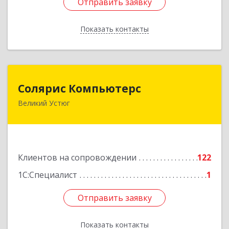
Отправить заявку
Отправить заявку
Показать контакты
Назад
Солярис Компьютерс
Солярис Компьютерс
Великий Устюг
162390, Вологодская обл, Великий Устюг г,
Виноградова ул, дом № 87
Подробнее
Клиентов на сопровождении
122
1С:Специалист
1
Отправить заявку
Отправить заявку
Показать контакты
Назад