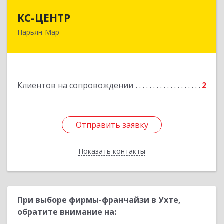
КС-ЦЕНТР
КС-ЦЕНТР
Нарьян-Мар
Подробнее
Клиентов на сопровождении
2
Отправить заявку
Отправить заявку
Показать контакты
Назад
При выборе фирмы-франчайзи в Ухте,
обратите внимание на: