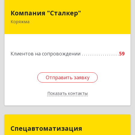
Компания "Сталкер"
Компания "Сталкер"
Коряжма
165651, Архангельская обл, Коряжма г,
Архангельская ул, дом № 14
Подробнее
Клиентов на сопровождении
59
Отправить заявку
Отправить заявку
Показать контакты
Назад
Спецавтоматизация
Спецавтоматизация