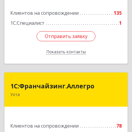
Подробнее
Клиентов на сопровождении
135
1С:Специалист
1
Отправить заявку
Отправить заявку
Показать контакты
Назад
1С:Франчайзинг.Аллегро
1С:Франчайзинг.Аллегро
Ухта
169304, Коми Респ, Ухта г, Чернова ул, дом №
33, кв.49
Подробнее
Клиентов на сопровождении
78