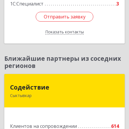
1С:Специалист
3
Отправить заявку
Отправить заявку
Показать контакты
Назад
Ближайшие партнеры из соседних
регионов
Содействие
Содействие
Сыктывкар
167004, Коми Респ, Сыктывкар г, Первомайская
ул, дом № 149
Подробнее
Клиентов на сопровождении
614