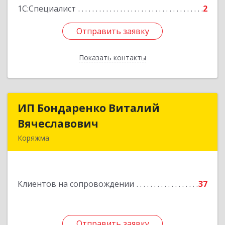
1С:Специалист
2
Отправить заявку
Отправить заявку
Показать контакты
Назад
ИП Бондаренко Виталий
ИП Бондаренко Виталий
Вячеславович
Вячеславович
Коряжма
165650, Архангельская обл, Коряжма г,
Набережная им Н.Островского ул, дом № 38
Клиентов на сопровождении
37
Подробнее
Отправить заявку
Отправить заявку