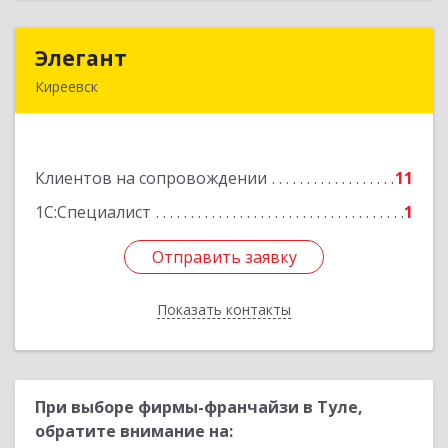
Элегант
Элегант
Киреевск
301262, Тульская обл, Киреевск г, Чехова ул,
дом № 1
Клиентов на сопровождении
11
Подробнее
1С:Специалист
1
Отправить заявку
Отправить заявку
Показать контакты
Назад
При выборе фирмы-франчайзи в Туле,
обратите внимание на: