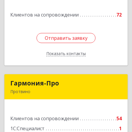
Богородицк г, Полевая ул, дом № 32, кв.92
Клиентов на сопровождении
72
Подробнее
Отправить заявку
Отправить заявку
Показать контакты
Назад
Гармония-Про
Гармония-Про
Протвино
142280, Московская обл, Протвино г, Ленина
ул, дом № 18, кв.198
Клиентов на сопровождении
54
Подробнее
1С:Специалист
1