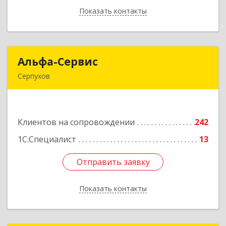
Показать контакты
Назад
Альфа-Сервис
Альфа-Сервис
Серпухов
142200, Московская обл, Серпухов г,
Красноармейская ул, дом № 35/60
Клиентов на сопровождении
242
Подробнее
1С:Специалист
13
Отправить заявку
Отправить заявку
Показать контакты
Назад