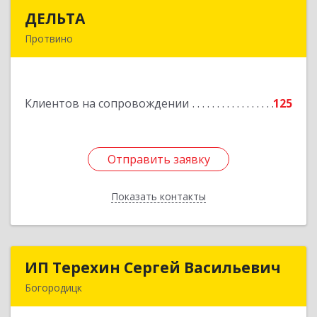
ДЕЛЬТА
ДЕЛЬТА
Протвино
142281, Московская обл, Протвино г,
Кременковское ш, дом № 9А
Клиентов на сопровождении
125
Подробнее
Отправить заявку
Отправить заявку
Показать контакты
Назад
ИП Терехин Сергей Васильевич
ИП Терехин Сергей Васильевич
Богородицк
301831, Тульская обл, Богородицкий р-н,