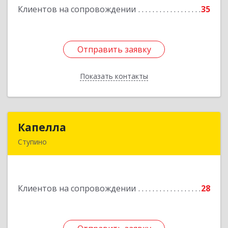
Клиентов на сопровождении
35
Подробнее
Отправить заявку
Отправить заявку
Показать контакты
Назад
Капелла
Капелла
Ступино
142800, Московская обл, Ступино г, Андропова
ул, дом № 93, кв.137
Клиентов на сопровождении
28
Подробнее