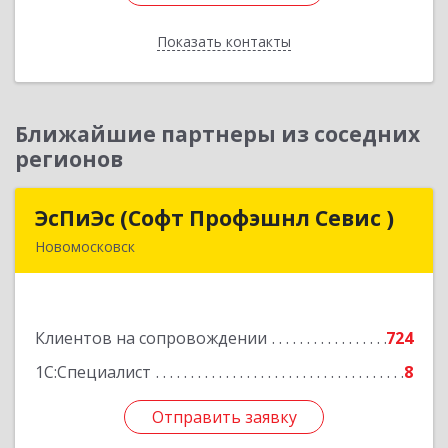
Показать контакты
Назад
Ближайшие партнеры из соседних
регионов
ЭсПиЭс (Софт Профэшнл Севис )
ЭсПиЭс (Софт Профэшнл Севис )
Новомосковск
301659, Тульская обл, Новомосковский р-н,
Новомосковск г, Шахтеров ул, дом № 33/33
Клиентов на сопровождении
724
Подробнее
1С:Специалист
8
Отправить заявку
Отправить заявку