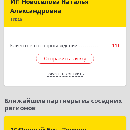
ИП Новоселова Наталья
ИП Новоселова Наталья
Александровна
Александровна
Тавда
623950, Свердловская обл, Тавда г, 9 Мая ул,
дом № 4
Клиентов на сопровождении
111
Подробнее
Отправить заявку
Отправить заявку
Показать контакты
Назад
Ближайшие партнеры из соседних
регионов
1С:Первый Бит, Тюмень
1С:Первый Бит, Тюмень