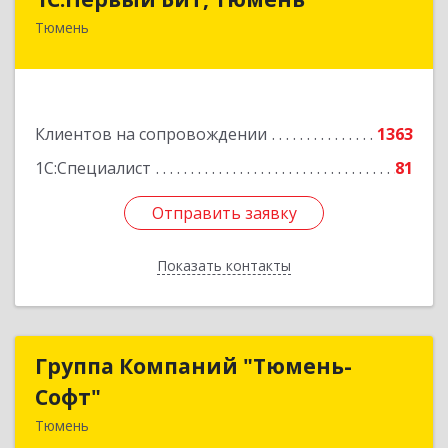
Тюмень
625000, Тюменская обл, Тюмень г, Республики
ул, дом № 61, оф.712
Подробнее
Клиентов на сопровождении
1363
1С:Специалист
81
Отправить заявку
Отправить заявку
Показать контакты
Назад
Группа Компаний "Тюмень-
Группа Компаний "Тюмень-
Софт"
Софт"
Тюмень
625048, Тюменская обл, Тюмень г, Салтыкова-