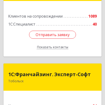
Щедрина ул, дом № 44/4
Клиентов на сопровождении
1089
Подробнее
1С:Специалист
40
Отправить заявку
Отправить заявку
Показать контакты
Назад
1С:Франчайзинг. Эксперт-Софт
1С:Франчайзинг. Эксперт-Софт
Тобольск
626150, Тюменская обл, Тобольск г, 7-й мкр,
дом № 39, пом.8
Подробнее