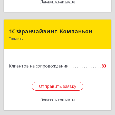
Показать контакты
Назад
1С:Франчайзинг. Компаньон
1С:Франчайзинг. Компаньон
Тюмень
625049, Тюменская обл, Тюмень г,
Магнитогорская ул, дом № 11, корпус 1, оф.19
Подробнее
Клиентов на сопровождении
83
Отправить заявку
Отправить заявку
Показать контакты
Назад