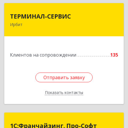
ТЕРМИНАЛ-СЕРВИС
ТЕРМИНАЛ-СЕРВИС
Ирбит
623850, Свердловская обл, Ирбит г,
Пролетарская ул, дом № 7
Подробнее
Клиентов на сопровождении
135
Отправить заявку
Отправить заявку
Показать контакты
Назад
1С:Франчайзинг. Про-Софт
1С:Франчайзинг. Про-Софт