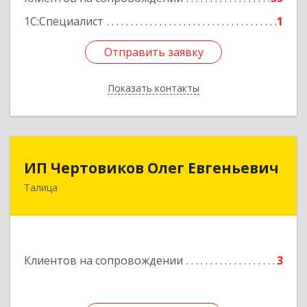
1С:Специалист
1
Отправить заявку
Отправить заявку
Показать контакты
Назад
ИП Чертовиков Олег Евгеньевич
ИП Чертовиков Олег Евгеньевич
Талица
623640, Свердловская обл, Талица г, Ленина ул,
дом № 73, кв.31
Подробнее
Клиентов на сопровождении
3