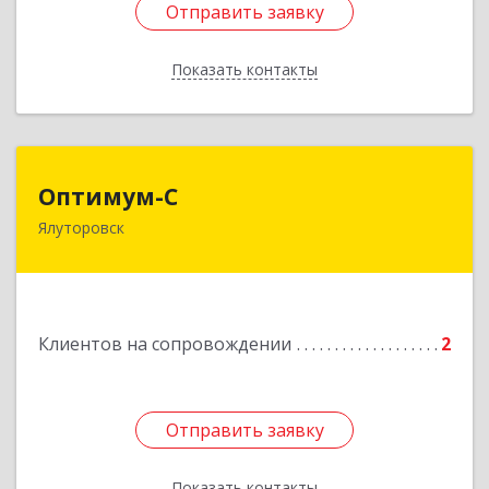
Отправить заявку
Отправить заявку
Показать контакты
Назад
Оптимум-С
Оптимум-С
Ялуторовск
Подробнее
Клиентов на сопровождении
2
Отправить заявку
Отправить заявку
Показать контакты
Назад