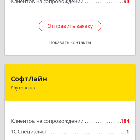
Клиентов на сопровождении
94
Отправить заявку
Отправить заявку
Показать контакты
Назад
СофтЛайн
СофтЛайн
Ялуторовск
627010, Тюменская обл, Ялуторовский р-н,
Ялуторовск г, Ленина ул, дом № 28
Подробнее
Клиентов на сопровождении
184
1С:Специалист
1