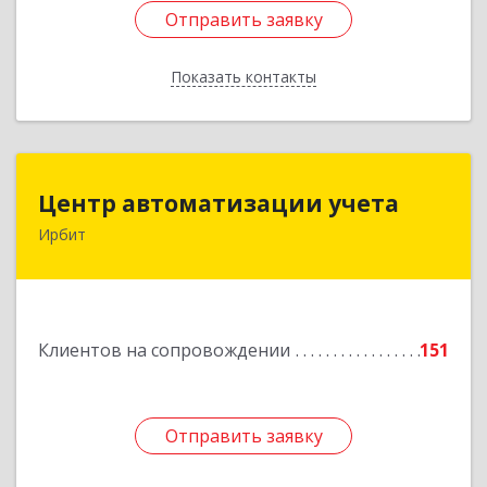
Отправить заявку
Отправить заявку
Показать контакты
Назад
Центр автоматизации учета
Центр автоматизации учета
Ирбит
623854, Свердловская обл, Ирбит г, Маршала
Жукова ул, дом № 3, кв.28
Подробнее
Клиентов на сопровождении
151
Отправить заявку
Отправить заявку