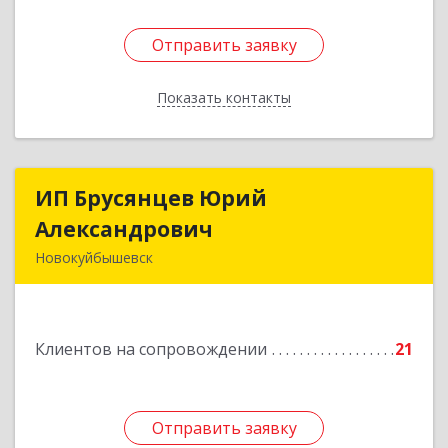
Отправить заявку
Отправить заявку
Показать контакты
Назад
ИП Брусянцев Юрий
ИП Брусянцев Юрий
Александрович
Александрович
Новокуйбышевск
446200, Самарская обл, Новокуйбышевск г,
Гагарина 11
Клиентов на сопровождении
21
Подробнее
Отправить заявку
Отправить заявку