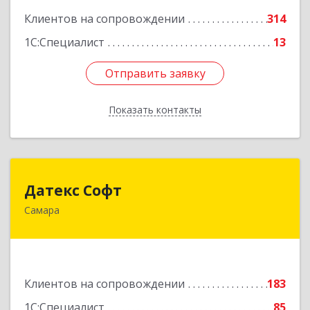
Клиентов на сопровождении
314
1С:Специалист
13
Отправить заявку
Отправить заявку
Показать контакты
Назад
Датекс Софт
Датекс Софт
Самара
443070, Самарская обл, Самара г, Партизанская
ул, дом № 86, оф.723
Подробнее
Клиентов на сопровождении
183
1С:Специалист
85