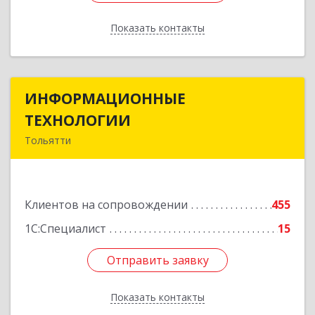
Показать контакты
Назад
ИНФОРМАЦИОННЫЕ
ИНФОРМАЦИОННЫЕ
ТЕХНОЛОГИИ
ТЕХНОЛОГИИ
Тольятти
445043, Самарская обл, Тольятти г, Южное ш,
дом № 161, корпус 2.1, оф.309А
Клиентов на сопровождении
455
Подробнее
1С:Специалист
15
Отправить заявку
Отправить заявку
Показать контакты
Назад