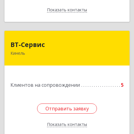
Показать контакты
Назад
ВТ-Сервис
ВТ-Сервис
Кинель
446436, Самарская обл, Кинель г, Маяковского
ул, дом № 61
Подробнее
Клиентов на сопровождении
5
Отправить заявку
Отправить заявку
Показать контакты
Назад