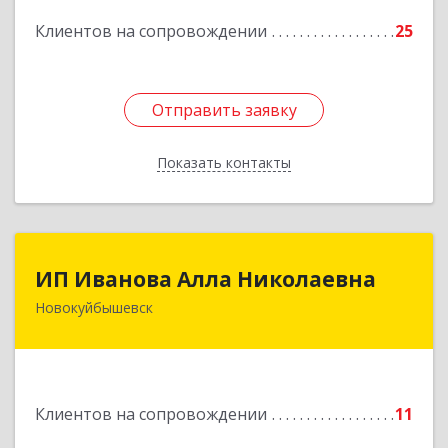
Клиентов на сопровождении
25
Подробнее
Отправить заявку
Отправить заявку
Показать контакты
Назад
ИП Иванова Алла Николаевна
ИП Иванова Алла Николаевна
Новокуйбышевск
446 201, Самарская обл.,
г.Новокуйбышевск,ул.Ворошилова,д.30,кв.70
Подробнее
Клиентов на сопровождении
11