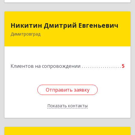
Никитин Дмитрий Евгеньевич
Никитин Дмитрий Евгеньевич
Димитровград
433513, Ульяновская
область,г.Димитровград,ул.Победы, д.9, кв.52
Подробнее
Клиентов на сопровождении
5
Отправить заявку
Отправить заявку
Показать контакты
Назад