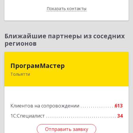
Показать контакты
Назад
Ближайшие партнеры из соседних
регионов
ПрограмМастер
ПрограмМастер
Тольятти
445004, Самарская обл, Тольятти г,
Автозаводское ш, дом № 51
Подробнее
Клиентов на сопровождении
613
1С:Специалист
34
Отправить заявку
Отправить заявку