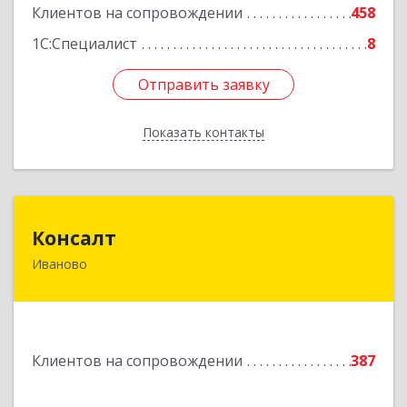
Подробнее
Клиентов на сопровождении
458
1С:Специалист
8
Отправить заявку
Отправить заявку
Показать контакты
Назад
Консалт
Консалт
Иваново
153000, Ивановская обл, Иваново г, Жарова ул,
дом № 3, оф.7001
Подробнее
Клиентов на сопровождении
387