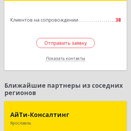
Подробнее
Клиентов на сопровождении
38
Отправить заявку
Отправить заявку
Показать контакты
Назад
Ближайшие партнеры из соседних
регионов
АйТи-Консалтинг
АйТи-Консалтинг
Ярославль
150007, Ярославская обл, Ярославль г, Урочская