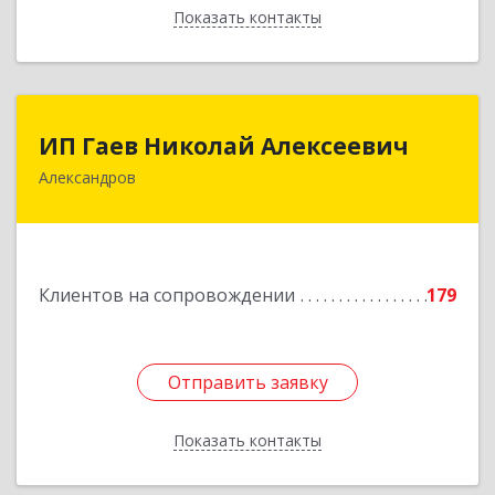
Показать контакты
Назад
ИП Гаев Николай Алексеевич
ИП Гаев Николай Алексеевич
Александров
601650, Владимирская обл, Александровский р-
н, Александров г, Свердлова ул, дом № 41, кв.57
Подробнее
Клиентов на сопровождении
179
Отправить заявку
Отправить заявку
Показать контакты
Назад