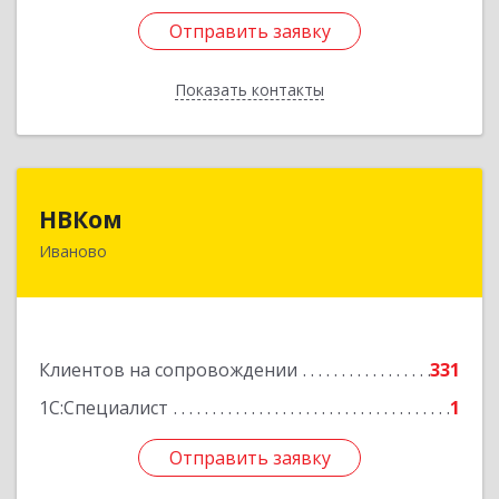
Отправить заявку
Отправить заявку
Показать контакты
Назад
НВКом
НВКом
Иваново
153000, Ивановская обл, Иваново г, Аптечный
пер, дом № 11, оф.8
Подробнее
Клиентов на сопровождении
331
1С:Специалист
1
Отправить заявку
Отправить заявку