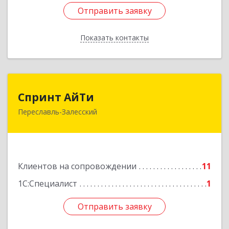
Отправить заявку
Отправить заявку
Показать контакты
Назад
Спринт АйТи
Спринт АйТи
Переславль-Залесский
152025, Ярославская обл, Переславль-
Залесский г, Менделеева ул, дом № 18, кв.7
Подробнее
Клиентов на сопровождении
11
1С:Специалист
1
Отправить заявку
Отправить заявку