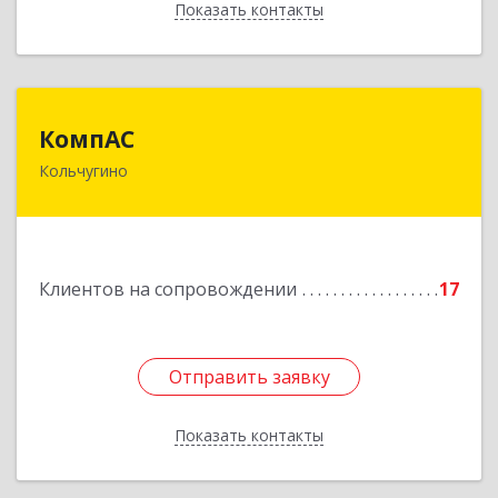
Показать контакты
Назад
КомпАС
КомпАС
Кольчугино
601782, Владимирская область, г.Кольчугино,
ул.Больничная, д.20
Подробнее
Клиентов на сопровождении
17
Отправить заявку
Отправить заявку
Показать контакты
Назад