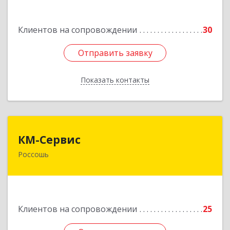
Россошь г,ул Октябрьская 76 Г
Клиентов на сопровождении
30
Подробнее
Отправить заявку
Отправить заявку
Показать контакты
Назад
КМ-Сервис
КМ-Сервис
Россошь
396650, Воронежская обл, Россошанский р-н,
Россошь г, Мира ул, дом № 42,2
Подробнее
Клиентов на сопровождении
25