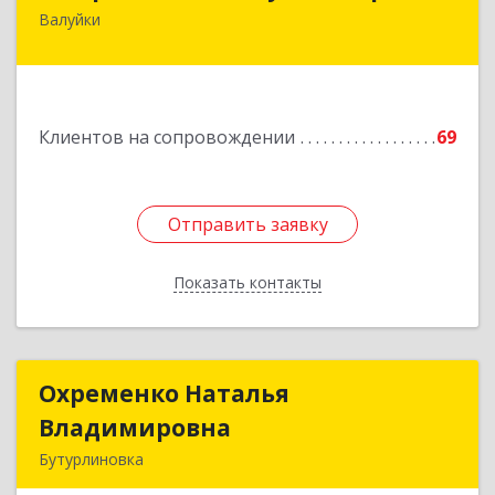
Валуйки
309996, Белгородская обл, Валуйки г, Горького,
дом № 21, кв.21
Подробнее
Клиентов на сопровождении
69
Отправить заявку
Отправить заявку
Показать контакты
Назад
Охременко Наталья
Охременко Наталья
Владимировна
Владимировна
Бутурлиновка