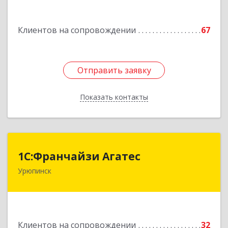
Подробнее
Клиентов на сопровождении
67
Отправить заявку
Отправить заявку
Показать контакты
Назад
1С:Франчайзи Агатес
1С:Франчайзи Агатес
Урюпинск
403113, Волгоградская обл, Урюпинск г, Ленина
пр-кт, дом № 90а
Подробнее
Клиентов на сопровождении
32