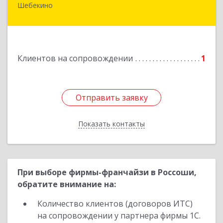
Шебекино
309290, Белгородская обл, Шебекино,
ул.Ленина , д.12
Подробнее
Клиентов на сопровождении
1
Отправить заявку
Отправить заявку
Показать контакты
Назад
При выборе фирмы-франчайзи в Россоши,
обратите внимание на:
Количество клиентов (договоров ИТС)
на сопровождении у партнера фирмы 1С.