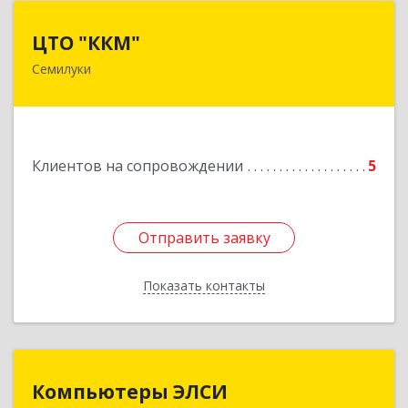
ЦТО "ККМ"
ЦТО "ККМ"
Семилуки
Подробнее
Клиентов на сопровождении
5
Отправить заявку
Отправить заявку
Показать контакты
Назад
Компьютеры ЭЛСИ
Компьютеры ЭЛСИ