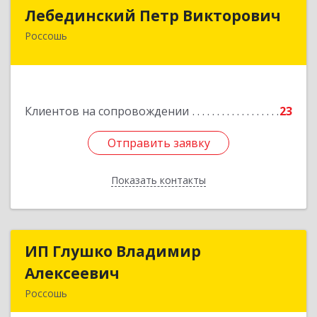
Лебединский Петр Викторович
Лебединский Петр Викторович
Россошь
396650, Воронежская обл., г. Россошь, пер.
Крамского 11
Подробнее
Клиентов на сопровождении
23
Отправить заявку
Отправить заявку
Показать контакты
Назад
ИП Глушко Владимир
ИП Глушко Владимир
Алексеевич
Алексеевич
Россошь
396650, Воронежская обл, Россошанский р-н,