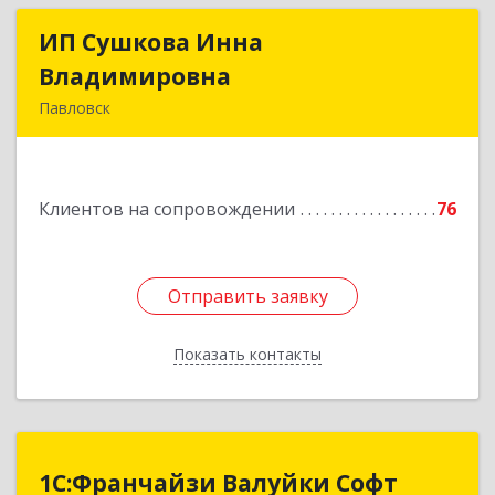
ИП Сушкова Инна
ИП Сушкова Инна
Владимировна
Владимировна
Павловск
396420, Воронежская обл, Павловский р-н,
Павловск г, Цветочная ул, дом № 4/2
Клиентов на сопровождении
76
Подробнее
Отправить заявку
Отправить заявку
Показать контакты
Назад
1С:Франчайзи Валуйки Софт
1С:Франчайзи Валуйки Софт