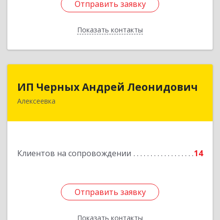
Отправить заявку
Отправить заявку
Показать контакты
Назад
ИП Черных Андрей Леонидович
ИП Черных Андрей Леонидович
Алексеевка
309850, Белгородская обл, Алексеевский р-н,
Алексеевка г, Совхозная ул, дом № 23, кв.2
Подробнее
Клиентов на сопровождении
14
Отправить заявку
Отправить заявку
Показать контакты
Назад