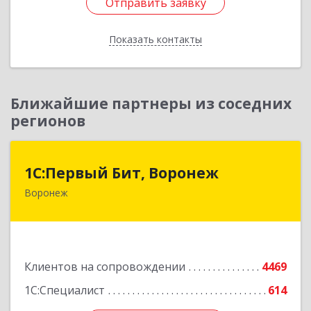
Отправить заявку
Отправить заявку
Показать контакты
Назад
Ближайшие партнеры из соседних
регионов
1С:Первый Бит, Воронеж
1С:Первый Бит, Воронеж
Воронеж
394006, Воронежская обл, Воронеж г, 20-летия
Октября ул, дом № 119, оф.711
Подробнее
Клиентов на сопровождении
4469
1С:Специалист
614