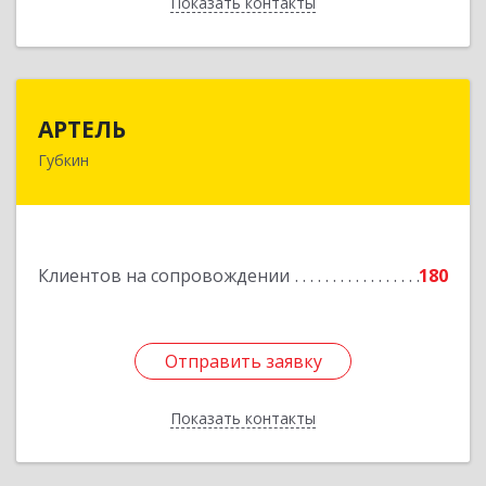
Показать контакты
Назад
АРТЕЛЬ
АРТЕЛЬ
Губкин
309181, Белгородская обл, Губкинский р-н,
Губкин г, Мира ул, дом № 20, оф.506
Подробнее
Клиентов на сопровождении
180
Отправить заявку
Отправить заявку
Показать контакты
Назад