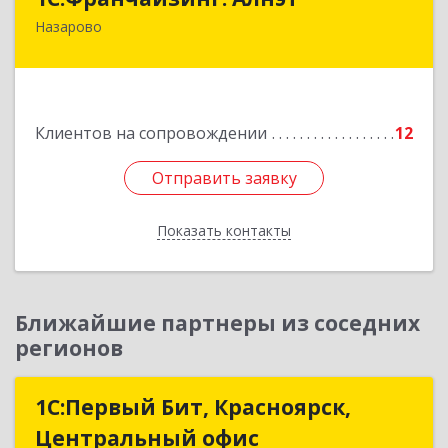
Назарово
662200, Красноярский край, Назарово г,
Борисенко ул, дом № 11
Подробнее
Клиентов на сопровождении
12
Отправить заявку
Отправить заявку
Показать контакты
Назад
Ближайшие партнеры из соседних
регионов
1С:Первый Бит, Красноярск,
1С:Первый Бит, Красноярск,
Центральный офис
Центральный офис