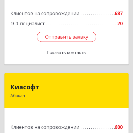
Подробнее
Клиентов на сопровождении
687
1С:Специалист
20
Отправить заявку
Отправить заявку
Показать контакты
Назад
Киасофт
Киасофт
Абакан
655017, Хакасия Респ, Абакан г, Ивана Ярыгина
ул, дом № 34, оф.5
Подробнее
Клиентов на сопровождении
600