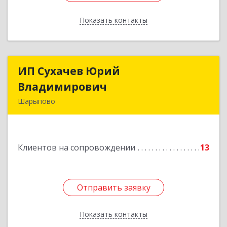
Показать контакты
Назад
ИП Сухачев Юрий
ИП Сухачев Юрий
Владимирович
Владимирович
Шарыпово
662313, Красноярский край, Шарыпово г,
Пионерный мкр, 27/2, кв.203
Клиентов на сопровождении
13
Подробнее
Отправить заявку
Отправить заявку
Показать контакты
Назад