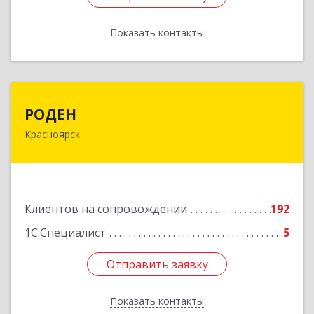
Показать контакты
Назад
РОДЕН
РОДЕН
Красноярск
660064, Красноярский край, Красноярск г, им
Академика Вавилова ул, дом № 1, оф.2-23
Подробнее
Клиентов на сопровождении
192
1С:Специалист
5
Отправить заявку
Отправить заявку
Показать контакты
Назад