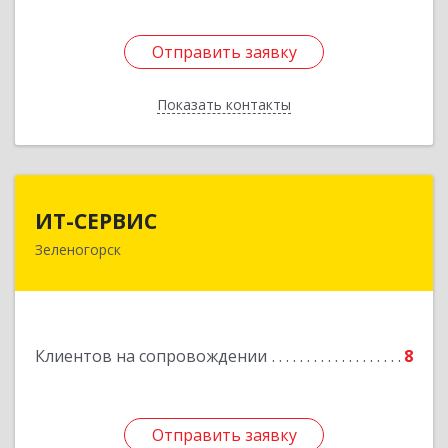
Отправить заявку
Отправить заявку
Показать контакты
Назад
ИТ-СЕРВИС
ИТ-СЕРВИС
Зеленогорск
663690, Красноярский край, Зеленогорск г,
Гагарина ул, дом № 34
Подробнее
Клиентов на сопровождении
8
Отправить заявку
Отправить заявку