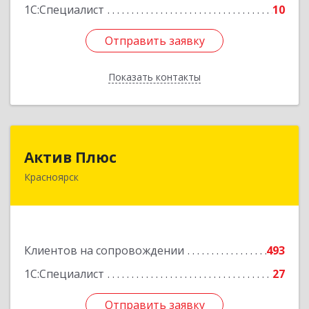
1С:Специалист
10
Отправить заявку
Отправить заявку
Показать контакты
Назад
Актив Плюс
Актив Плюс
Красноярск
660017, Красноярский край, Красноярск г,
Обороны ул, дом № 3, оф.220
Подробнее
Клиентов на сопровождении
493
1С:Специалист
27
Отправить заявку
Отправить заявку