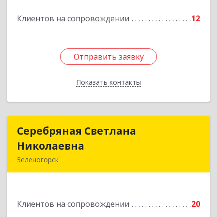
Подробнее
Клиентов на сопровождении
12
Отправить заявку
Отправить заявку
Показать контакты
Назад
Серебряная Светлана
Серебряная Светлана
Николаевна
Николаевна
Зеленогорск
663690, Краноярский край, Зленогорск г,
Энергетиков, дом № 14, кв.37
Клиентов на сопровождении
20
Подробнее