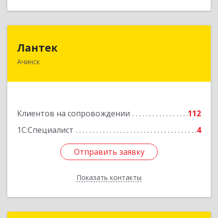
Лантек
Лантек
Ачинск
662153, Красноярский край, Ачинск г,
Декабристов ул, дом № 58
Подробнее
Клиентов на сопровождении
112
1С:Специалист
4
Отправить заявку
Отправить заявку
Показать контакты
Назад