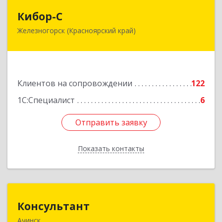
Кибор-С
Кибор-С
Железногорск (Красноярский край)
662973, Красноярский край, Железногорск г,
Белорусская ул, дом № 30 Б, пом.16
Подробнее
Клиентов на сопровождении
122
1С:Специалист
6
Отправить заявку
Отправить заявку
Показать контакты
Назад
Консультант
Консультант
Ачинск