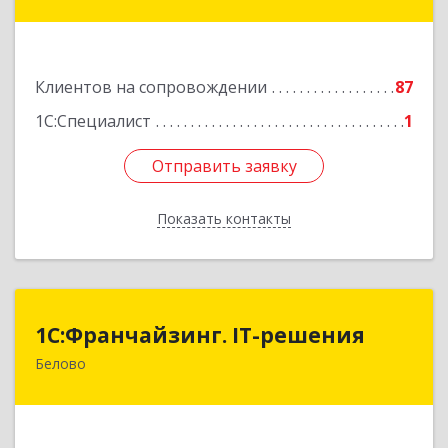
31-2
Подробнее
Клиентов на сопровождении
87
1С:Специалист
1
Отправить заявку
Отправить заявку
Показать контакты
Назад
1С:Франчайзинг. IT-решения
1С:Франчайзинг. IT-решения
Белово
652600, Кемеровская обл, Белово г,
Железнодорожный пер, дом № 27
Подробнее