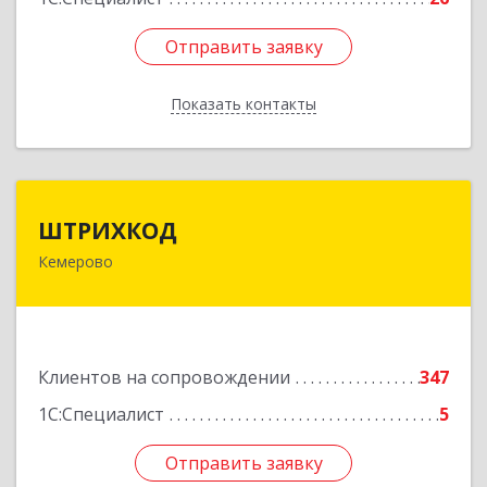
Отправить заявку
Отправить заявку
Показать контакты
Назад
ШТРИХКОД
ШТРИХКОД
Кемерово
650043, Кемеровская область - Кузбасс обл,
Кемерово г, Красноармейская ул, дом № 121
Подробнее
Клиентов на сопровождении
347
1С:Специалист
5
Отправить заявку
Отправить заявку