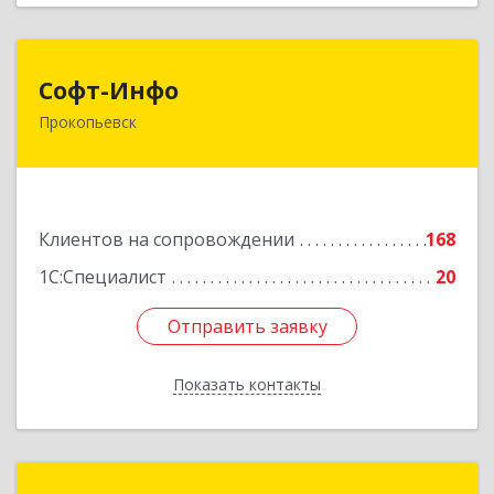
Софт-Инфо
Софт-Инфо
Прокопьевск
653039, Кемеровская область - Кузбасс,
Прокопьевск г, Институтская ул, дом № 9а,
оф.15
Подробнее
Клиентов на сопровождении
168
1С:Специалист
20
Отправить заявку
Отправить заявку
Показать контакты
Назад