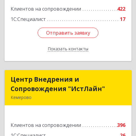
Клиентов на сопровождении
422
Подробнее
1С:Специалист
17
Отправить заявку
Отправить заявку
Показать контакты
Назад
Центр Внедрения и
Центр Внедрения и
Сопровождения "ИстЛайн"
Сопровождения "ИстЛайн"
Кемерово
650000, Кемеровская область - Кузбасс обл, г.о.
Кемеровский, Кемерово г, Мичурина ул, дом №
13А, этаж 3, пом.2, оф.301
Клиентов на сопровождении
396
Подробнее
1С:Специалист
26