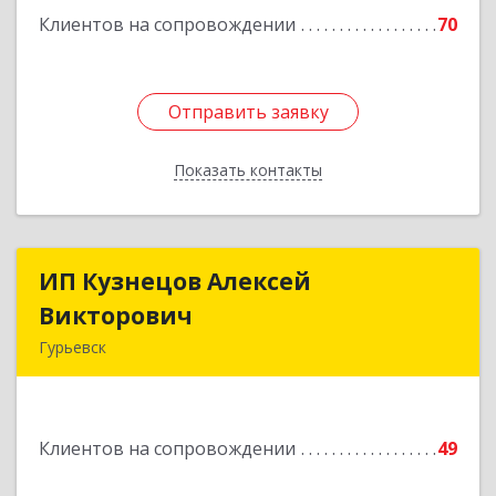
Клиентов на сопровождении
70
Отправить заявку
Отправить заявку
Показать контакты
Назад
ИП Кузнецов Алексей
ИП Кузнецов Алексей
Викторович
Викторович
Гурьевск
652780, Кемеровская обл, Гурьевский р-н,
Гурьевск г, Суворова ул, дом № 32
Клиентов на сопровождении
49
Подробнее