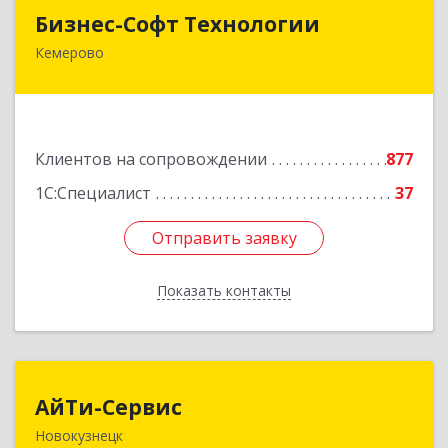
Бизнес-Софт Технологии
Бизнес-Софт Технологии
Кемерово
650992, Кемеровская область - Кузбасс обл,
Кемерово г, Советский пр-кт, дом № 2/8, оф.401
Подробнее
Клиентов на сопровождении
877
1С:Специалист
37
Отправить заявку
Отправить заявку
Показать контакты
Назад
АйТи-Сервис
АйТи-Сервис
Новокузнецк
654005, Кемеровская область - Кузбасс обл,