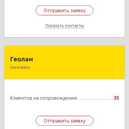
Отправить заявку
Отправить заявку
Показать контакты
Назад
Геолан
Геолан
Киселевск
652700, Кемеровская обл, Киселевск г,
Транспортная ул, дом № 54
Подробнее
Клиентов на сопровождении
35
Отправить заявку
Отправить заявку