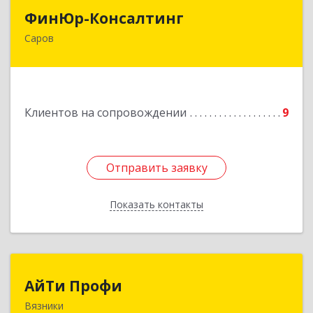
ФинЮр-Консалтинг
ФинЮр-Консалтинг
Саров
607190, Нижегородская обл, Саров г,
Куйбышева ул, дом № 11
Подробнее
Клиентов на сопровождении
9
Отправить заявку
Отправить заявку
Показать контакты
Назад
АйТи Профи
АйТи Профи
Вязники