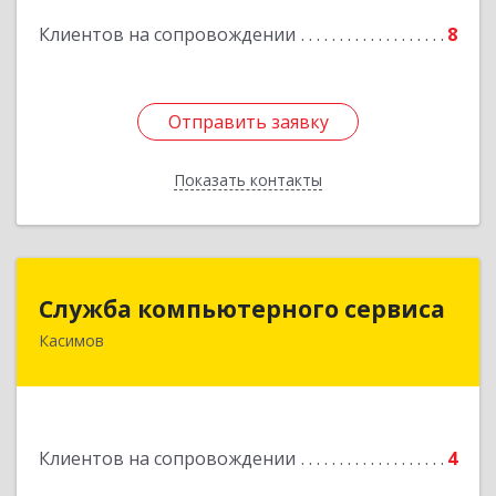
Клиентов на сопровождении
8
Подробнее
Отправить заявку
Отправить заявку
Показать контакты
Назад
Служба компьютерного сервиса
Служба компьютерного сервиса
Касимов
391300, Рязанская обл., г.Касимов, ул.Советская
136
Подробнее
Клиентов на сопровождении
4