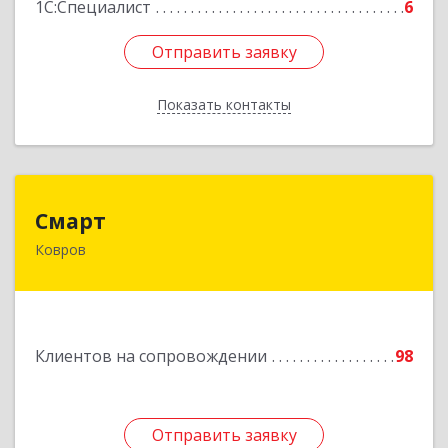
1С:Специалист
6
Отправить заявку
Отправить заявку
Показать контакты
Назад
Смарт
Смарт
Ковров
601900, Владимирская обл, Ковров г, Труда ул,
дом № 4, строение 99, оф.42
Подробнее
Клиентов на сопровождении
98
Отправить заявку
Отправить заявку