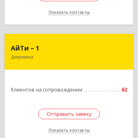
Показать контакты
Назад
АйТи – 1
АйТи – 1
Дзержинск
606015, Нижегородская обл, Дзержинск г,
Ленина пр-кт, дом № 8, кв.20
Подробнее
Клиентов на сопровождении
62
Отправить заявку
Отправить заявку
Показать контакты
Назад