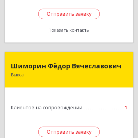
Отправить заявку
Отправить заявку
Показать контакты
Назад
Шиморин Фёдор Вячеславович
Шиморин Фёдор Вячеславович
Выкса
Подробнее
Клиентов на сопровождении
1
Отправить заявку
Отправить заявку