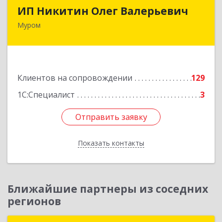
ИП Никитин Олег Валерьевич
ИП Никитин Олег Валерьевич
Муром
602267, Владимирская обл, Муром г,
Коммунистическая ул., дом № 36
Подробнее
Клиентов на сопровождении
129
1С:Специалист
3
Отправить заявку
Отправить заявку
Показать контакты
Назад
Ближайшие партнеры из соседних
регионов