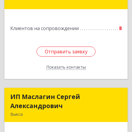
Подробнее
Клиентов на сопровождении
8
Отправить заявку
Отправить заявку
Показать контакты
Назад
ИП Маслагин Сергей
ИП Маслагин Сергей
Александрович
Александрович
Выкса
607060, Нижегородская обл, , Выкса г, Красная
пл., 16/61