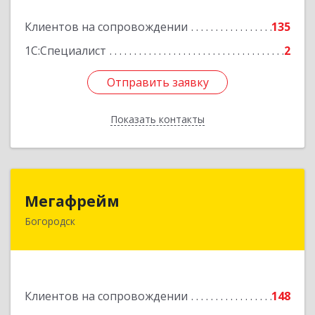
Подробнее
Клиентов на сопровождении
135
1С:Специалист
2
Отправить заявку
Отправить заявку
Показать контакты
Назад
Мегафрейм
Мегафрейм
Богородск
607600, Нижегородская обл, Богородск г,
Ленина ул, дом № 123, этаж 4, пом. 5
Подробнее
Клиентов на сопровождении
148