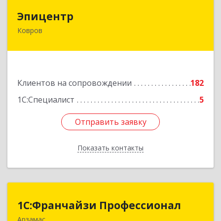
Эпицентр
Эпицентр
Ковров
601900, Владимирская обл, Ковров г, Барсукова
ул, дом № 17
Подробнее
Клиентов на сопровождении
182
1С:Специалист
5
Отправить заявку
Отправить заявку
Показать контакты
Назад
1С:Франчайзи Профессионал
1С:Франчайзи Профессионал
Арзамас