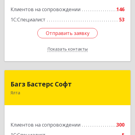
Подробнее
Клиентов на сопровождении
146
1С:Специалист
53
Отправить заявку
Отправить заявку
Показать контакты
Назад
Багз Бастерс Софт
Багз Бастерс Софт
Ялта
298603, Крым Респ, Ялта г, Свердлова ул, дом №
34
Подробнее
Клиентов на сопровождении
300