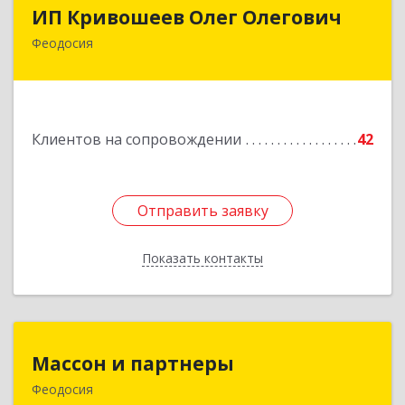
ИП Кривошеев Олег Олегович
ИП Кривошеев Олег Олегович
Феодосия
Подробнее
Клиентов на сопровождении
42
Отправить заявку
Отправить заявку
Показать контакты
Назад
Массон и партнеры
Массон и партнеры
Феодосия
298112, Крым Респ, Феодосия г, Крымская ул,