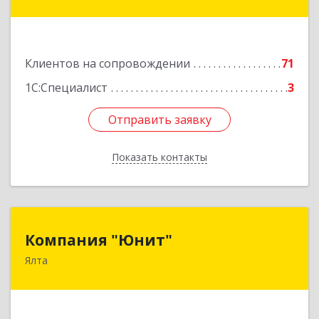
дом № 31
Подробнее
Клиентов на сопровождении
71
1С:Специалист
3
Отправить заявку
Отправить заявку
Показать контакты
Назад
Компания "Юнит"
Компания "Юнит"
Ялта
298600, Крым Респ, Ялта г, Васильева ул, дом №
16, оф.400
Подробнее