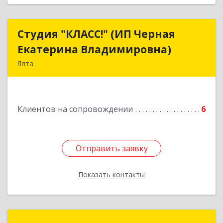
Студия "КЛАСС!" (ИП Черная
Студия "КЛАСС!" (ИП Черная
Екатерина Владимировна)
Екатерина Владимировна)
Ялта
98600, г. Ялта, ул. Свердлова, 24
Подробнее
Клиентов на сопровождении
6
Отправить заявку
Отправить заявку
Показать контакты
Назад