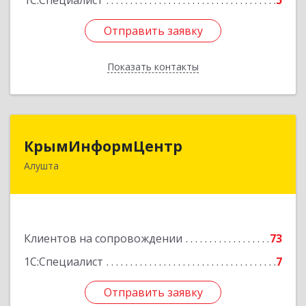
1С:Специалист
5
Отправить заявку
Отправить заявку
Показать контакты
Назад
КрымИнформЦентр
КрымИнформЦентр
Алушта
298500, Крым Респ, Алушта г, Горького ул, дом
№ 34А, оф.7
Подробнее
Клиентов на сопровождении
73
1С:Специалист
7
Отправить заявку
Отправить заявку