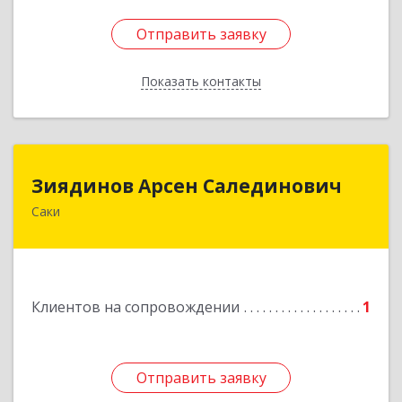
Отправить заявку
Отправить заявку
Показать контакты
Назад
Зиядинов Арсен Салединович
Зиядинов Арсен Салединович
Саки
г.Саки, Интернациональная, 5/2, кв.1
Подробнее
Клиентов на сопровождении
1
Отправить заявку
Отправить заявку