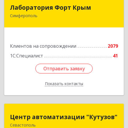
Лаборатория Форт Крым
Лаборатория Форт Крым
Симферополь
295034, Крым Респ, Симферополь г, Киевская
ул, дом № 79, оф.902
Подробнее
Клиентов на сопровождении
2079
1С:Специалист
41
Отправить заявку
Отправить заявку
Показать контакты
Назад
Центр автоматизации "Кутузов"
Центр автоматизации "Кутузов"
Севастополь
299011, Севастополь г, Генерала Петрова ул,