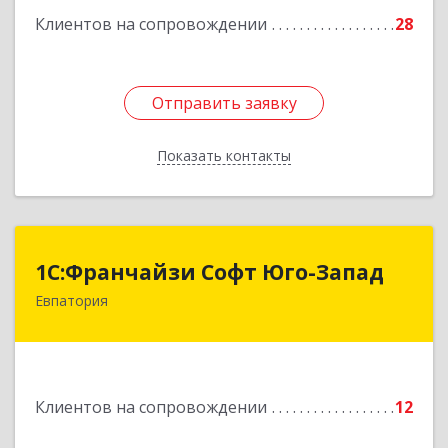
Клиентов на сопровождении
28
Отправить заявку
Отправить заявку
Показать контакты
Назад
1С:Франчайзи Софт Юго-Запад
1С:Франчайзи Софт Юго-Запад
Евпатория
297407, Крым Респ, Евпатория г, Победы пр-кт,
дом № 13, кв.45
Подробнее
Клиентов на сопровождении
12