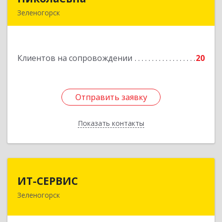
Зеленогорск
663690, Краноярский край, Зленогорск г,
Энергетиков, дом № 14, кв.37
Клиентов на сопровождении
20
Подробнее
Отправить заявку
Отправить заявку
Показать контакты
Назад
ИТ-СЕРВИС
ИТ-СЕРВИС
Зеленогорск
663690, Красноярский край, Зеленогорск г,
Гагарина ул, дом № 34