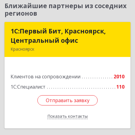
Ближайшие партнеры из соседних
регионов
1С:Первый Бит, Красноярск,
1С:Первый Бит, Красноярск,
Центральный офис
Центральный офис
Красноярск
660017, Красноярский край, Красноярск г,
Диктатуры пролетариата ул, дом № 32
Клиентов на сопровождении
2010
Подробнее
1С:Специалист
110
Отправить заявку
Отправить заявку
Показать контакты
Назад