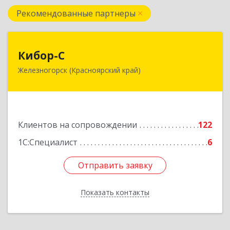
Рекомендованные партнеры
Кибор-С
Кибор-С
Железногорск (Красноярский край)
662973, Красноярский край, Железногорск г,
Белорусская ул, дом № 30 Б, пом.16
Подробнее
Клиентов на сопровождении
122
1С:Специалист
6
Отправить заявку
Отправить заявку
Показать контакты
Назад