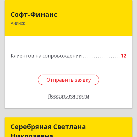
Софт-Финанс
Софт-Финанс
Ачинск
662150, Красноярский край, Ачинск г, 1-й мкр,
дом № 55А, корпус 2
Подробнее
Клиентов на сопровождении
12
Отправить заявку
Отправить заявку
Показать контакты
Назад
Серебряная Светлана
Серебряная Светлана
Николаевна
Николаевна