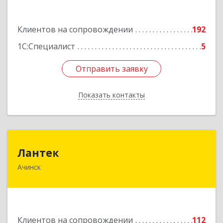
Подробнее
Клиентов на сопровождении
192
1С:Специалист
5
Отправить заявку
Отправить заявку
Показать контакты
Назад
Лантек
Лантек
Ачинск
662153, Красноярский край, Ачинск г,
Декабристов ул, дом № 58
Подробнее
Клиентов на сопровождении
112