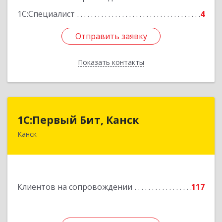
1С:Специалист
4
Отправить заявку
Отправить заявку
Показать контакты
Назад
1С:Первый Бит, Канск
1С:Первый Бит, Канск
Канск
663600, Красноярский край, Канск г, 30 лет
ВЛКСМ ул, дом № 20, пом.25
Подробнее
Клиентов на сопровождении
117