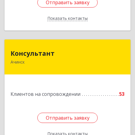
Отправить заявку
Отправить заявку
Показать контакты
Назад
Консультант
Консультант
Ачинск
662159, Красноярский край, Ачинск г, Юго-
Восточный район, дом № 21А
Подробнее
Клиентов на сопровождении
53
Отправить заявку
Отправить заявку
Показать контакты
Назад