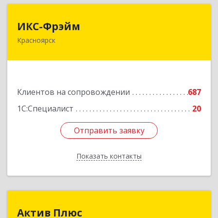
ИКС-Фрэйм
ИКС-Фрэйм
Красноярск
660077, Красноярский край, Красноярск г,
Батурина ул, дом № 32, пом.4
Подробнее
Клиентов на сопровождении
687
1С:Специалист
20
Отправить заявку
Отправить заявку
Показать контакты
Назад
Актив Плюс
Актив Плюс