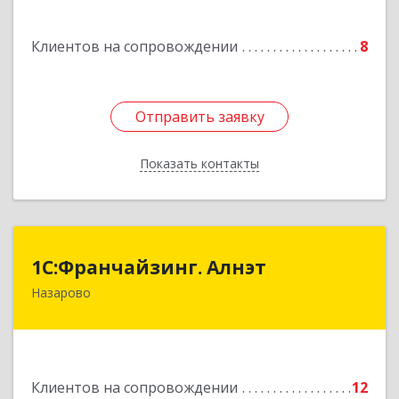
Подробнее
Клиентов на сопровождении
8
Отправить заявку
Отправить заявку
Показать контакты
Назад
1С:Франчайзинг. Алнэт
1С:Франчайзинг. Алнэт
Назарово
662200, Красноярский край, Назарово г,
Борисенко ул, дом № 11
Подробнее
Клиентов на сопровождении
12