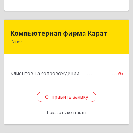
Компьютерная фирма Карат
Компьютерная фирма Карат
Канск
663600, Красноярский край, Канск г,
Пролетарская ул, дом № 34
Подробнее
Клиентов на сопровождении
26
Отправить заявку
Отправить заявку
Показать контакты
Назад