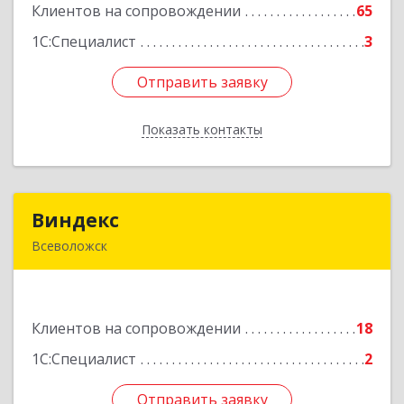
Клиентов на сопровождении
65
Подробнее
1С:Специалист
3
Отправить заявку
Отправить заявку
Показать контакты
Назад
Виндекс
Виндекс
Всеволожск
188643, Ленинградская обл, Всеволожский р-н,
Всеволожск г, Шинников ул, дом № 2, корпус 5,
оф.47
Клиентов на сопровождении
18
Подробнее
1С:Специалист
2
Отправить заявку
Отправить заявку