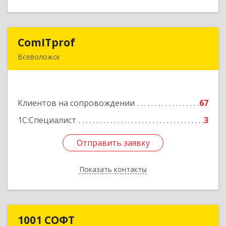
ComITprof
ComITprof
Всеволожск
188643, Ленинградская обл, Всеволожский р-н,
Всеволожск г, Невская ул, дом № 6, кв.18
Клиентов на сопровождении
67
Подробнее
1С:Специалист
3
Отправить заявку
Отправить заявку
Показать контакты
Назад
1001 СОФТ
1001 СОФТ