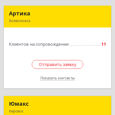
Артика
Артика
Всеволожск
188645, Ленинградская обл, Всеволожск г,
Доктора Сотникова ул, дом № 2, кв.86
Клиентов на сопровождении
11
Подробнее
Отправить заявку
Отправить заявку
Показать контакты
Назад
Юмакс
Юмакс
Кировск