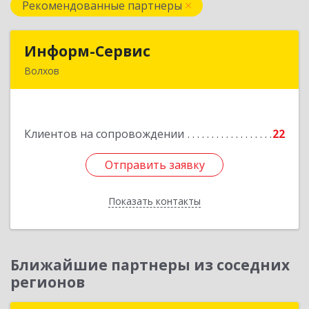
Рекомендованные партнеры
Информ-Сервис
Информ-Сервис
Волхов
187400, Ленинградская обл, Волхов г,
Волховский пр-кт, дом № 7
Клиентов на сопровождении
22
Подробнее
Отправить заявку
Отправить заявку
Показать контакты
Назад
Ближайшие партнеры из соседних
регионов