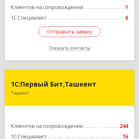
Клиентов на сопровождении
1
1С:Специалист
6
Отправить заявку
Отправить заявку
Показать контакты
Назад
1C:Первый Бит,Ташкент
1C:Первый Бит,Ташкент
Ташкент
г. Ташкент, Мирабадский район, ул. Афросиаб,
4Б, ком 205А
Подробнее
Клиентов на сопровождении
244
1С:Специалист
16