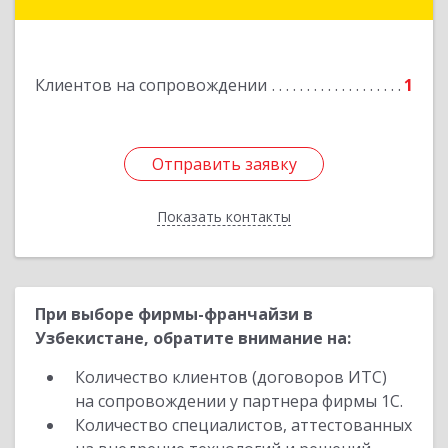
Кувандык г, Ленина ул, дом № 20
Подробнее
Клиентов на сопровождении
1
Отправить заявку
Отправить заявку
Показать контакты
Назад
При выборе фирмы-франчайзи в
Узбекистане, обратите внимание на:
Количество клиентов (договоров ИТС)
на сопровождении у партнера фирмы 1С.
Количество специалистов, аттестованных