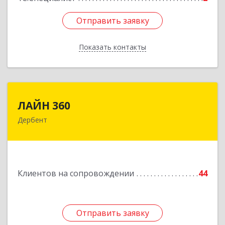
Отправить заявку
Отправить заявку
Показать контакты
Назад
ЛАЙН 360
ЛАЙН 360
Дербент
368600, Дагестан Респ, Дербент г, Ю.Гагарина
ул, домовладение № 14, пом.1
Подробнее
Клиентов на сопровождении
44
Отправить заявку
Отправить заявку