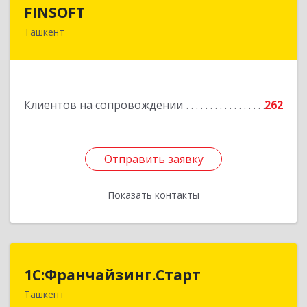
FINSOFT
FINSOFT
Ташкент
Узбекистан г.Ташкент ул. Оромбаш, дом № 69
Подробнее
Клиентов на сопровождении
262
Отправить заявку
Отправить заявку
Показать контакты
Назад
1С:Франчайзинг.Старт
1С:Франчайзинг.Старт
Ташкент
Узбекистан, г.Ташкент, Шахантахурский район,