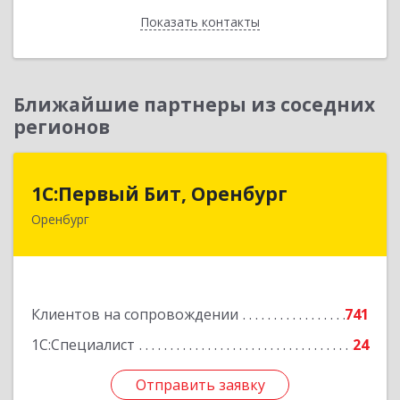
Показать контакты
Назад
Ближайшие партнеры из соседних
регионов
1С:Первый Бит, Оренбург
1С:Первый Бит, Оренбург
Оренбург
460044, Оренбургская обл, Оренбург, Березка
ул, дом № 2/5, пом.4
Подробнее
Клиентов на сопровождении
741
1С:Специалист
24
Отправить заявку
Отправить заявку