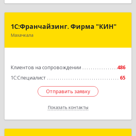
1С:Франчайзинг. Фирма "КИН"
1С:Франчайзинг. Фирма "КИН"
Махачкала
367030, Дагестан Респ, Махачкала г, И.Казака
ул, дом № 31
Подробнее
Клиентов на сопровождении
486
1С:Специалист
65
Отправить заявку
Отправить заявку
Показать контакты
Назад