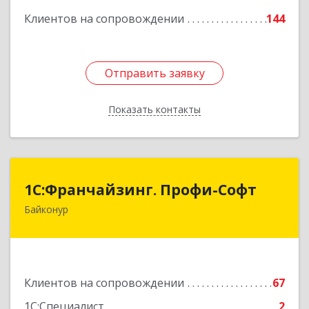
Клиентов на сопровождении
144
Отправить заявку
Отправить заявку
Показать контакты
Назад
1С:Франчайзинг. Профи-Софт
1С:Франчайзинг. Профи-Софт
Байконур
468320, Байконур г, Ленина ул, дом № 10,
кв.1+2+3
Подробнее
Клиентов на сопровождении
67
1С:Специалист
2