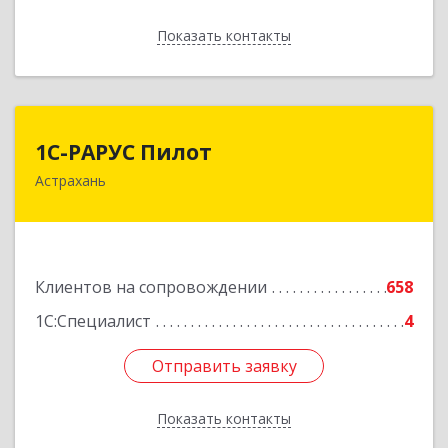
Показать контакты
Назад
1С-РАРУС Пилот
1С-РАРУС Пилот
Астрахань
414024, Астраханская обл, Астрахань г,
Бакинская ул, корпус 78, пом.28, КОМ. 31
Подробнее
Клиентов на сопровождении
658
1С:Специалист
4
Отправить заявку
Отправить заявку
Показать контакты
Назад