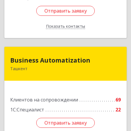
Отправить заявку
Отправить заявку
Показать контакты
Назад
Business Automatization
Business Automatization
Ташкент
Узбекистан, г. Ташкент, Мирабадский район,
ул. Афросиеб, дом 4Б
Подробнее
Клиентов на сопровождении
69
1С:Специалист
22
Отправить заявку
Отправить заявку