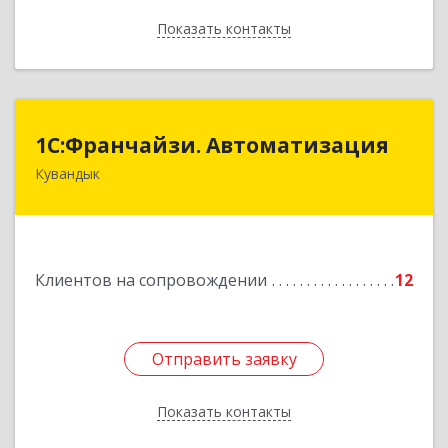
Показать контакты
Назад
1С:Франчайзи. Автоматизация
1С:Франчайзи. Автоматизация
Кувандык
462220, Оренбургская обл, Кувандыкский р-н,
Кувандык г, Советская ул, дом № 10
Подробнее
Клиентов на сопровождении
12
Отправить заявку
Отправить заявку
Показать контакты
Назад