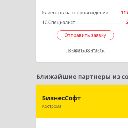
Подробне
Клиентов на сопровождении
11
1С:Специалист
Отправить заявку
Отправить заявку
Показать контакты
Назад
Ближайшие партнеры из со
БизнесСоф
БизнесСофт
Кострома
156016, Костромская обл, Кострома г
Профсоюзная ул, дом № 14а, пом.1
каб. 