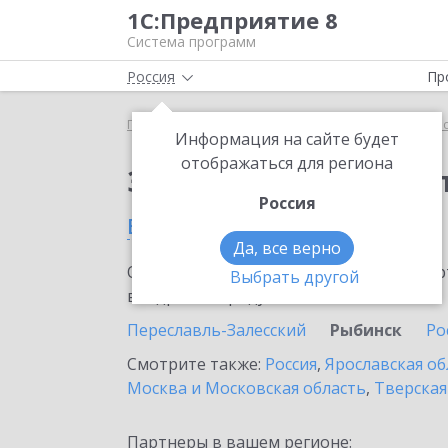
1С:Предприятие 8
Система программ
Россия
Пр
Главная
Сервисы ИТС
1С:Касса облачное при
Информация на сайте будет
отображаться для региона
Заказать 1С:Касса о
Россия
в Рыбинске
Да, все верно
Ознакомьтесь с информационными карт
Выбрать другой
внедрение продукта.
Переславль-Залесский
Рыбинск
Ро
Смотрите также:
Россия
,
Ярославская об
Москва и Московская область
,
Тверская
Партнеры в вашем регионе: