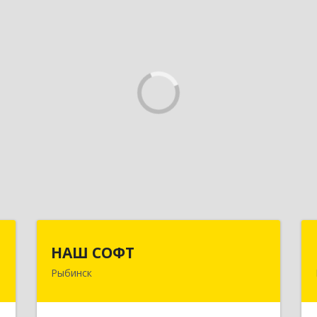
и
НАШ СОФТ
НАШ СОФТ
Рыбинск
й
152903, Ярославская обл, Рыбинский
9
р-н, Рыбинск г, Свободы ул, дом № 6-4