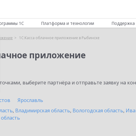
ограммы 1С
Платформа и технологии
Поддержка 
ложение
1С:Касса облачное приложение в Рыбинске
блачное приложение
очками, выберите партнёра и отправьте заявку на ко
стов
Ярославль
ласть
,
Владимирская область
,
Вологодская область
,
Ива
 область