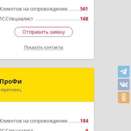
Подробнее
Клиентов на сопровождении
561
1С:Специалист
168
Отправить заявку
Отправить заявку
Показать контакты
Назад
ПроФи
ПроФи
Череповец
162602, Вологодская обл, Череповец
г, Советский пр-кт, дом № 99а, этаж 5,
оф. 501
Подробнее
Клиентов на сопровождении
184
1С:Специалист
9