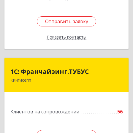
Отправить заявку
Отправить заявку
Показать контакты
Назад
1С: Франчайзинг.ТУБУС
1С: Франчайзинг.ТУБУС
Кингисепп
Подробнее
Клиентов на сопровождении
56