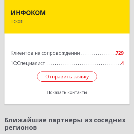
ИНФОКОМ
ИНФОКОМ
Псков
180000, Псковская обл, Псков г, Советская ул,
дом № 42г
Подробнее
Клиентов на сопровождении
729
1С:Специалист
4
Отправить заявку
Отправить заявку
Показать контакты
Назад
Ближайшие партнеры из соседних
регионов