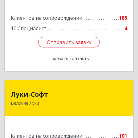
Подробнее
Клиентов на сопровождении
185
1С:Специалист
4
Отправить заявку
Отправить заявку
Показать контакты
Назад
Луки-Софт
Луки-Софт
Великие Луки
182113, Псковская обл, Великие Луки г,
Октябрьский пр-кт, дом № 56А, оф.2
Подробнее
Клиентов на сопровождении
101