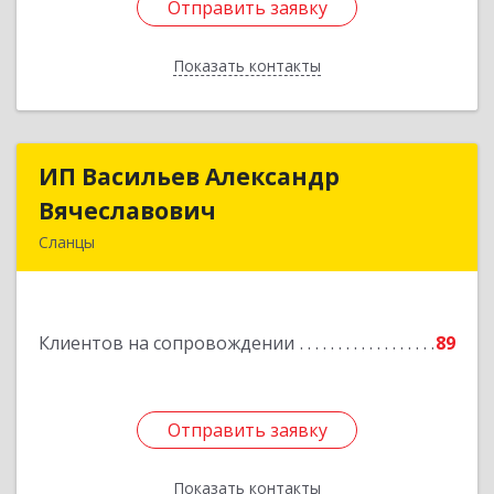
Отправить заявку
Отправить заявку
Показать контакты
Назад
ИП Васильев Александр
ИП Васильев Александр
Вячеславович
Вячеславович
Сланцы
Ленинградская обл, Сланцы г, Спортивная ул,
дом № 2
Клиентов на сопровождении
89
Подробнее
Отправить заявку
Отправить заявку
Показать контакты
Назад