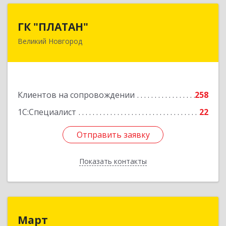
ГК "ПЛАТАН"
ГК "ПЛАТАН"
Великий Новгород
173003, Новгородская обл, Великий Новгород
г, Большая Санкт-Петербургская ул, дом № 80,
оф.17
Подробнее
Клиентов на сопровождении
258
1С:Специалист
22
Отправить заявку
Отправить заявку
Показать контакты
Назад
Март
Март