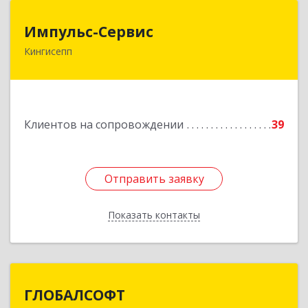
Импульс-Сервис
Импульс-Сервис
Кингисепп
188480, Ленинградская обл, Кингисеппский р-н,
Кингисепп г, Воровского ул, дом № 40/15
Подробнее
Клиентов на сопровождении
39
Отправить заявку
Отправить заявку
Показать контакты
Назад
ГЛОБАЛСОФТ
ГЛОБАЛСОФТ