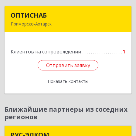
ОПТИСНАБ
ОПТИСНАБ
Приморско-Ахтарск
353864, Краснодарский край, Приморско-
Ахтарский р-он, Приморско-Ахтарск г, Юности
ул, дом № 19
Клиентов на сопровождении
1
Подробнее
Отправить заявку
Отправить заявку
Показать контакты
Назад
Ближайшие партнеры из соседних
регионов
РУС-ЭЛКОМ
РУС-ЭЛКОМ