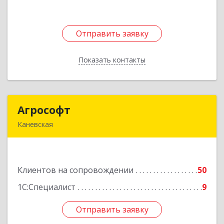
Отправить заявку
Отправить заявку
Показать контакты
Назад
Агрософт
Агрософт
Каневская
353730, Краснодарский край, Каневская ст-ца,
Гагарина ул, дом № 13
Клиентов на сопровождении
50
Подробнее
1С:Специалист
9
Отправить заявку
Отправить заявку