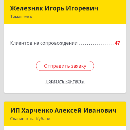
Железняк Игорь Игоревич
Железняк Игорь Игоревич
Тимашевск
352700, Краснодарский край, Тимашевский р-н,
Тимашевск г, Смоленская ул, 42
Клиентов на сопровождении
47
Подробнее
Отправить заявку
Отправить заявку
Показать контакты
Назад
ИП Харченко Алексей Иванович
ИП Харченко Алексей Иванович
Славянск-на-Кубани
353 579, Краснодарский край, ст.Петровская,