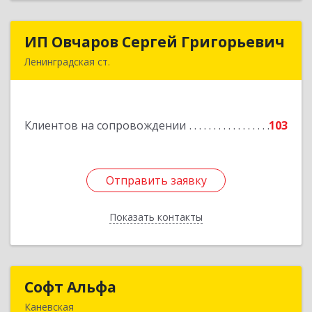
ИП Овчаров Сергей Григорьевич
ИП Овчаров Сергей Григорьевич
Ленинградская ст.
353740, Краснодарский край, Ленинградский р-
н, Ленинградская ст-ца, Космонавтов ул, дом
№ 73
Клиентов на сопровождении
103
Подробнее
Отправить заявку
Отправить заявку
Показать контакты
Назад
Софт Альфа
Софт Альфа
Каневская