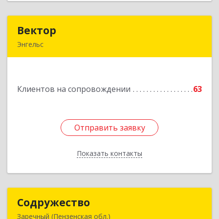
Вектор
Вектор
Энгельс
413107, Саратовская обл, Энгельс г, Трудовая
ул, дом № 12/1, квартира №216
Клиентов на сопровождении
63
Подробнее
Отправить заявку
Отправить заявку
Показать контакты
Назад
Содружество
Содружество
Заречный (Пензенская обл.)