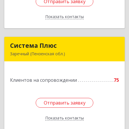
Отправить заявку
Отправить заявку
Показать контакты
Назад
Система Плюс
Система Плюс
Заречный (Пензенская обл.)
442960, Пензенская обл, Заречный г,
Комсомольская ул, дом № 1-205
Клиентов на сопровождении
75
Подробнее
Отправить заявку
Отправить заявку
Показать контакты
Назад