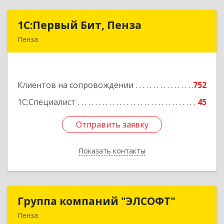
1С:Первый Бит, Пенза
1С:Первый Бит, Пенза
Пенза
440000, Пензенская обл, Пенза г, Московская
ул, дом № 15, пом.1
Клиентов на сопровождении
752
Подробнее
1С:Специалист
45
Отправить заявку
Отправить заявку
Показать контакты
Назад
Группа компаний "ЭЛСОФТ"
Группа компаний "ЭЛСОФТ"
Пенза