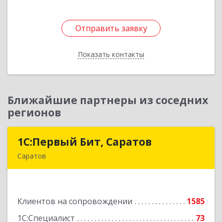
Отправить заявку
Отправить заявку
Показать контакты
Назад
Ближайшие партнеры из соседних
регионов
1С:Первый Бит, Саратов
1С:Первый Бит, Саратов
Саратов
410005, Саратовская обл, Саратов г,
Астраханская ул, дом № 87, корпус 50
Клиентов на сопровождении
1585
Подробнее
1С:Специалист
73