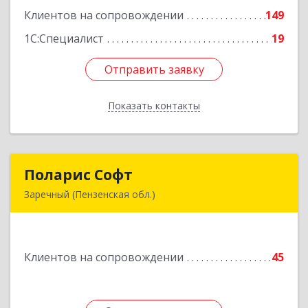
Клиентов на сопровождении
149
Подробнее
1С:Специалист
19
Отправить заявку
Отправить заявку
Показать контакты
Назад
Поларис Софт
Поларис Софт
Заречный (Пензенская обл.)
442960, Пензенская обл, Заречный г,
В.В.Демакова проезд, дом № 5, кв.303
Клиентов на сопровождении
45
Подробнее