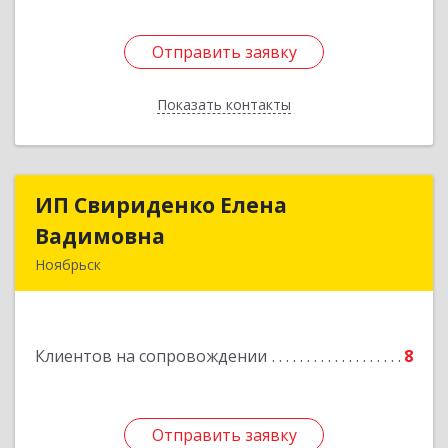
Отправить заявку
Отправить заявку
Показать контакты
Назад
ИП Свириденко Елена
ИП Свириденко Елена
Вадимовна
Вадимовна
Ноябрьск
629805, ЯНАО, Тюменская обл., г Ноябрьск,
ул.Магистральная д.65 ,кв.23
Клиентов на сопровождении
8
Подробнее
Отправить заявку
Отправить заявку