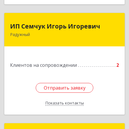
ИП Семчук Игорь Игоревич
ИП Семчук Игорь Игоревич
Радужный
628464, ХМАО-Югра, г. Радужный, 1 мкн.,
строение 43
Подробнее
Клиентов на сопровождении
2
Отправить заявку
Отправить заявку
Показать контакты
Назад