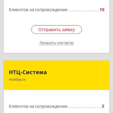
Подробнее
Клиентов на сопровождении
10
Отправить заявку
Отправить заявку
Показать контакты
Назад
НТЦ-Система
НТЦ-Система
Ноябрьск
629804, Ямало-Ненецкий АО, Ноябрьск г, 60 лет
СССР ул, дом № 39
Подробнее
Клиентов на сопровождении
5