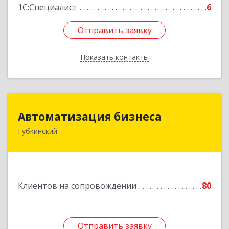
1С:Специалист
6
Отправить заявку
Отправить заявку
Показать контакты
Назад
Автоматизация бизнеса
Автоматизация бизнеса
Губкинский
629830, Ямало-Ненецкий АО, Губкинский г,
мкр.6, дом № 5
Подробнее
Клиентов на сопровождении
80
Отправить заявку
Отправить заявку