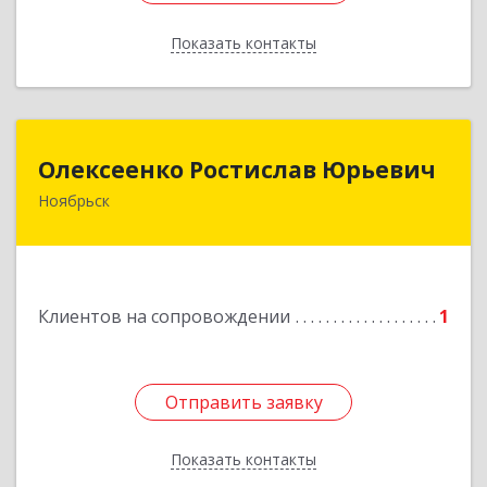
Показать контакты
Назад
Олексеенко Ростислав Юрьевич
Олексеенко Ростислав Юрьевич
Ноябрьск
629804, Ямало-Ненецкий АО, Ноябрьск г,
УТАДС п, дом № 84, кв.2
Подробнее
Клиентов на сопровождении
1
Отправить заявку
Отправить заявку
Показать контакты
Назад