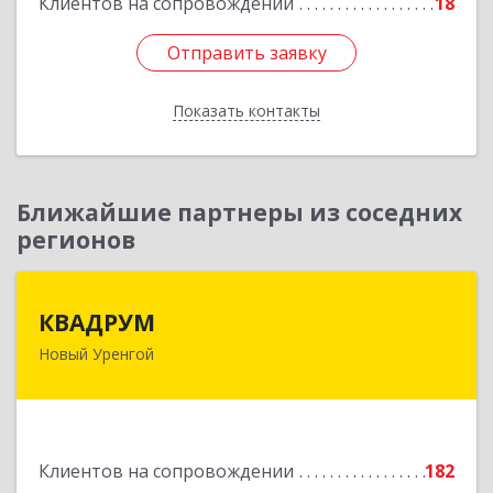
Клиентов на сопровождении
18
Отправить заявку
Отправить заявку
Показать контакты
Назад
Ближайшие партнеры из соседних
регионов
КВАДРУМ
КВАДРУМ
Новый Уренгой
629309, Ямало-Ненецкий АО, Новый Уренгой г,
Северное Кольцо ул, дом № 14
Подробнее
Клиентов на сопровождении
182