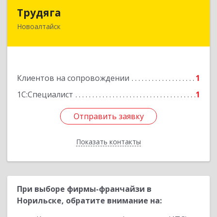
Трудяга
Трудяга
Новоалтайск
658080, Алтайский край, Новоалтайск г,
Прудская ул, дом № 10-21
Подробнее
Клиентов на сопровождении
1
1С:Специалист
1
Отправить заявку
Отправить заявку
Показать контакты
Назад
При выборе фирмы-франчайзи в
Норильске, обратите внимание на: