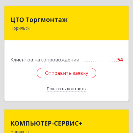
ЦТО Торгмонтаж
ЦТО Торгмонтаж
Норильск
663305, Красноярский край, Норильск г,
Ломоносова ул, дом № 3, оф.2
Подробнее
Клиентов на сопровождении
54
Отправить заявку
Отправить заявку
Показать контакты
Назад
КОМПЬЮТЕР-СЕРВИС+
КОМПЬЮТЕР-СЕРВИС+
Норильск
663319, Красноярский край, Норильск г,