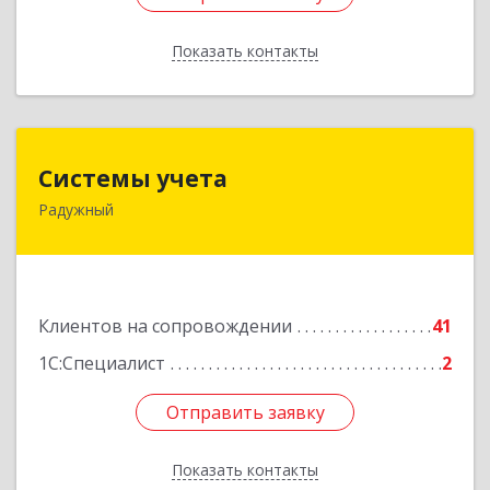
Показать контакты
Назад
Системы учета
Системы учета
Радужный
628462, Ханты-Мансийский Автономный округ
- Югра АО, Радужный г, 3-й мкр, дом № 1
Подробнее
Клиентов на сопровождении
41
1С:Специалист
2
Отправить заявку
Отправить заявку
Показать контакты
Назад