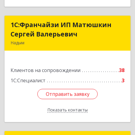
1С:Франчайзи ИП Матюшкин
1С:Франчайзи ИП Матюшкин
Сергей Валерьевич
Сергей Валерьевич
Надым
629730, Ямало-Ненецкий АО, Надым г, ул.
Зверева, дом № 47, кв.28
Клиентов на сопровождении
38
Подробнее
1С:Специалист
3
Отправить заявку
Отправить заявку
Показать контакты
Назад