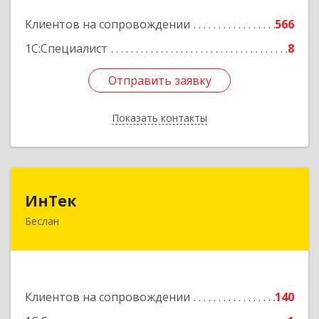
Подробнее
Клиентов на сопровождении
566
1С:Специалист
8
Отправить заявку
Отправить заявку
Показать контакты
Назад
ИнТек
ИнТек
Беслан
363000, Северная Осетия - Алания Респ,
Правобережный, Беслан г, Комсомольская ул,
дом № 69
Подробнее
Клиентов на сопровождении
140