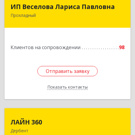
ИП Веселова Лариса Павловна
ИП Веселова Лариса Павловна
Прохладный
361045, Кабардино-Балкарская Респ,
Прохладный г, Добровольская ул, дом № 31
Подробнее
Клиентов на сопровождении
98
Отправить заявку
Отправить заявку
Показать контакты
Назад
ЛАЙН 360
ЛАЙН 360
Дербент
368600, Дагестан Респ, Дербент г, Ю.Гагарина