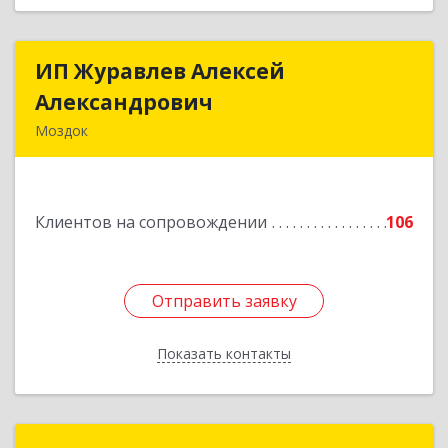
ИП Журавлев Алексей
ИП Журавлев Алексей
Александрович
Александрович
Моздок
363750, Северная Осетия - Алания Респ, Моздок
г, Кирова ул, дом № 41
Клиентов на сопровождении
106
Подробнее
Отправить заявку
Отправить заявку
Показать контакты
Назад