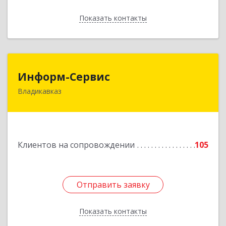
Показать контакты
Назад
Информ-Сервис
Информ-Сервис
Владикавказ
362020, Северная Осетия - Алания Респ,
Владикавказ г, Островского ул, дом № 12, пом.3
Подробнее
Клиентов на сопровождении
105
Отправить заявку
Отправить заявку
Показать контакты
Назад