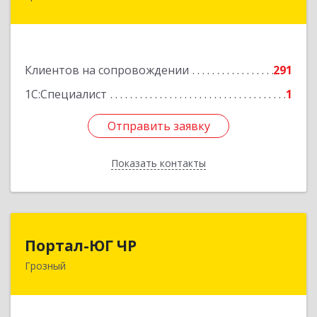
Гайрбекова Муслима Гайрбековича ул, дом №
72
Подробнее
Клиентов на сопровождении
291
1С:Специалист
1
Отправить заявку
Отправить заявку
Показать контакты
Назад
Портал-ЮГ ЧР
Портал-ЮГ ЧР
Грозный
364906, Чеченская Респ, Грозный г, Путина пр-
кт, дом № 30