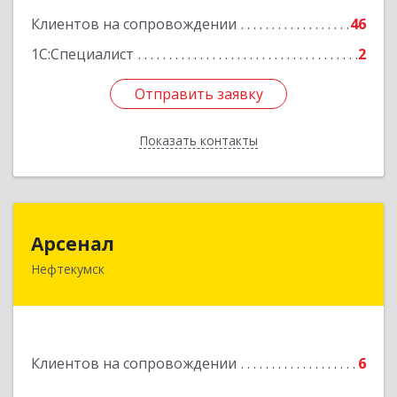
Подробнее
Клиентов на сопровождении
46
1С:Специалист
2
Отправить заявку
Отправить заявку
Показать контакты
Назад
Арсенал
Арсенал
Нефтекумск
Ставропольский край, Нефтекумск г,
Дзержинского ул, дом № 11А
Подробнее
Клиентов на сопровождении
6