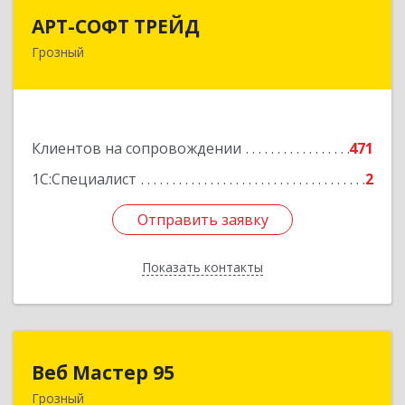
АРТ-СОФТ ТРЕЙД
АРТ-СОФТ ТРЕЙД
Грозный
364013, Чеченская Респ, Грозный г, Полярников
ул, дом № 36А
Подробнее
Клиентов на сопровождении
471
1С:Специалист
2
Отправить заявку
Отправить заявку
Показать контакты
Назад
Веб Мастер 95
Веб Мастер 95
Грозный
364050, Чеченская Респ, Грозный г, Им