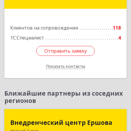
ул, дом № 36, этаж 3, оф.7
Подробнее
Клиентов на сопровождении
118
1С:Специалист
4
Отправить заявку
Отправить заявку
Показать контакты
Назад
Ближайшие партнеры из соседних
регионов
Внедренческий центр Ершова
Внедренческий центр Ершова
Нижний Тагил