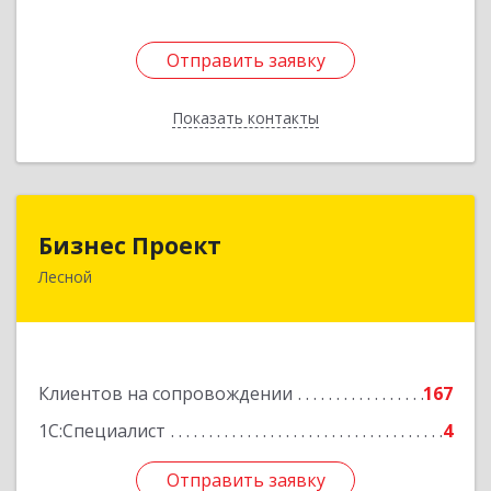
Отправить заявку
Отправить заявку
Показать контакты
Назад
Бизнес Проект
Бизнес Проект
Лесной
624200, Свердловская обл, Лесной г, Сиротина
ул, дом № 11
Подробнее
Клиентов на сопровождении
167
1С:Специалист
4
Отправить заявку
Отправить заявку