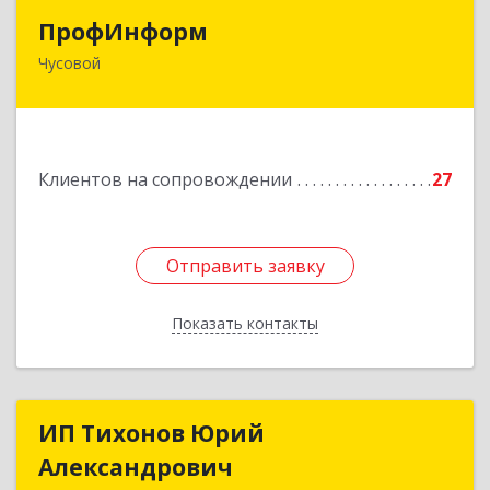
ПрофИнформ
ПрофИнформ
Чусовой
618204, Пермский край, г.о. Чусовской, Чусовой
г, Коммунистическая ул, дом № 8, оф.24
Подробнее
Клиентов на сопровождении
27
Отправить заявку
Отправить заявку
Показать контакты
Назад
ИП Тихонов Юрий
ИП Тихонов Юрий
Александрович
Александрович