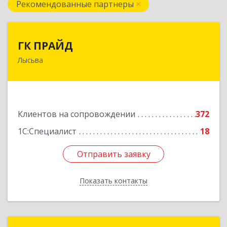
Рекомендованные партнеры
ГК ПРАЙД
ГК ПРАЙД
Лысьва
618909, Пермский край, Лысьва г, Репина ул,
дом № 41
Подробнее
Клиентов на сопровождении
372
1С:Специалист
18
Отправить заявку
Отправить заявку
Показать контакты
Назад