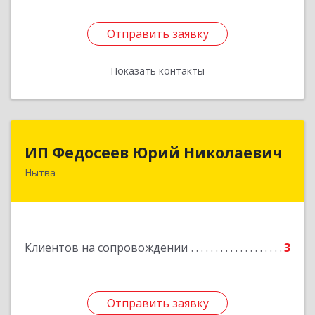
Отправить заявку
Отправить заявку
Показать контакты
Назад
ИП Федосеев Юрий Николаевич
ИП Федосеев Юрий Николаевич
Нытва
617000, Пермский край, Нытвенский р-н,
Нытва г, Ленина пр-кт, дом № 36 8
Подробнее
Клиентов на сопровождении
3
Отправить заявку
Отправить заявку