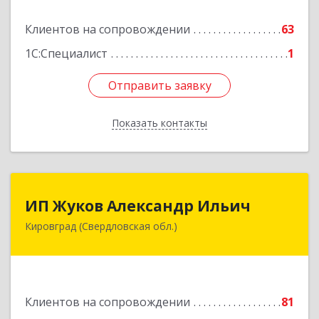
Подробнее
Клиентов на сопровождении
63
1С:Специалист
1
Отправить заявку
Отправить заявку
Показать контакты
Назад
ИП Жуков Александр Ильич
ИП Жуков Александр Ильич
Кировград (Свердловская обл.)
624140, Свердловская обл, Кировград г,
Свердлова ул, дом № 68Б, оф.61
Подробнее
Клиентов на сопровождении
81