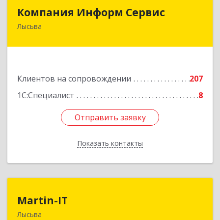
Компания Информ Сервис
Компания Информ Сервис
Лысьва
618909, Пермский край, Лысьва г, Металлистов
ул, дом № 3, оф.535
Подробнее
Клиентов на сопровождении
207
1С:Специалист
8
Отправить заявку
Отправить заявку
Показать контакты
Назад
Martin-IT
Martin-IT
Лысьва
618900, Пермский край, Лысьва г, Смышляева