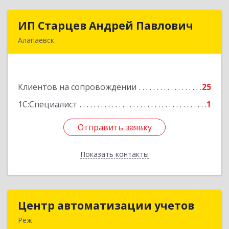
ИП Старцев Андрей Павлович
ИП Старцев Андрей Павлович
Алапаевск
624601, Свердловская обл, Алапаевск г,
Братьев Смольниковых ул, дом № 38, кв.16
Клиентов на сопровождении
25
Подробнее
1С:Специалист
1
Отправить заявку
Отправить заявку
Показать контакты
Назад
Центр автоматизации учетов
Центр автоматизации учетов
Реж