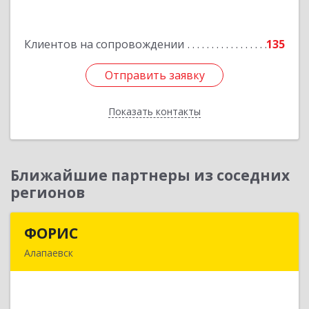
Пролетарская ул, дом № 7
Клиентов на сопровождении
135
Подробнее
Отправить заявку
Отправить заявку
Показать контакты
Назад
Ближайшие партнеры из соседних
регионов
ФОРИС
ФОРИС
Алапаевск
624601, Свердловская обл, Алапаевск г, Ленина
ул, дом № 9