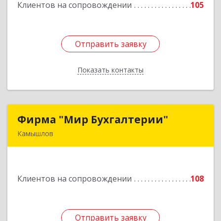
Клиентов на сопровождении
105
Подробнее
Отправить заявку
Отправить заявку
Показать контакты
Назад
Фирма "Мир Бухгалтерии"
Фирма "Мир Бухгалтерии"
Камышлов
624860, Свердловская обл, Камышлов г,
Советская ул, дом № 7
Клиентов на сопровождении
108
Подробнее
Отправить заявку
Отправить заявку