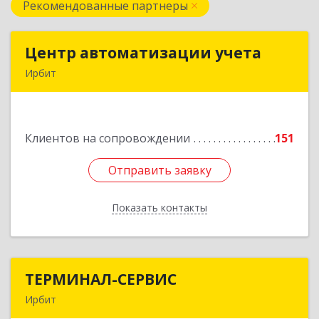
Рекомендованные партнеры
Центр автоматизации учета
Центр автоматизации учета
Ирбит
623854, Свердловская обл, Ирбит г, Маршала
Жукова ул, дом № 3, кв.28
Клиентов на сопровождении
151
Подробнее
Отправить заявку
Отправить заявку
Показать контакты
Назад
ТЕРМИНАЛ-СЕРВИС
ТЕРМИНАЛ-СЕРВИС
Ирбит
623850, Свердловская обл, Ирбит г,