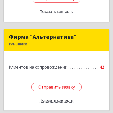
Показать контакты
Назад
Фирма "Альтернатива"
Фирма "Альтернатива"
Камышлов
624860, Свердловская обл, Камышлов г, Ленина
ул, дом № 30
Клиентов на сопровождении
42
Подробнее
Отправить заявку
Отправить заявку
Показать контакты
Назад