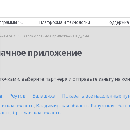
ограммы 1С
Платформа и технологии
Поддержка 
ложение
1С:Касса облачное приложение в Дубне
блачное приложение
очками, выберите партнёра и отправьте заявку на ко
д
Реутов
Балашиха
Показать все населенные
пу
овская область
,
Владимирская область
,
Калужская облас
ласть
,
Ярославская область