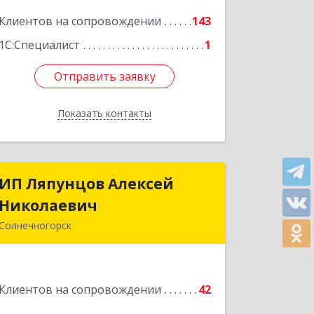
Подробнее
Клиентов на сопровождении
143
1С:Специалист
1
Отправить заявку
Отправить заявку
Показать контакты
Назад
ИП Ляпунцов Алексей
ИП Ляпунцов Алексей
Николаевич
Николаевич
Солнечногорск
Подробнее
Клиентов на сопровождении
42