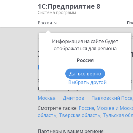
1С:Предприятие 8
Система программ
Россия
Пр
Главная
Сервисы ИТС
1С:Касса облачное при
Информация на сайте будет
отображаться для региона
Заказать 1С:Касса о
Россия
в Дубне
Да, все верно
Ознакомьтесь с информационными карт
Выбрать другой
внедрение продукта.
Москва
Дмитров
Павловский Поса
Смотрите также:
Россия
,
Москва и Моск
область
,
Тверская область
,
Тульская об
Партнеры в вашем регионе: