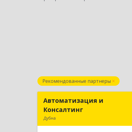
Рекомендованные партнеры
Автоматизация и
Автоматизация 
Консалтинг
Консалтин
Дубна
141983, Московская обл, г.о.Дубна
Дубна г, Программистов ул, дом № 4