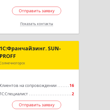
Отправить заявку
Отправить заявку
Показать контакты
Назад
1С:Франчайзинг. SUN-
1С:Франчайзинг. SUN-
PROFF
PROFF
Солнечногорск
141503, Московская обл,
Солнечногорский р-н, Солнечногорск
г, Тамойкина ул, дом № 2, оф.26
Клиентов на сопровождении
16
Подробнее
1С:Специалист
2
Отправить заявку
Отправить заявку