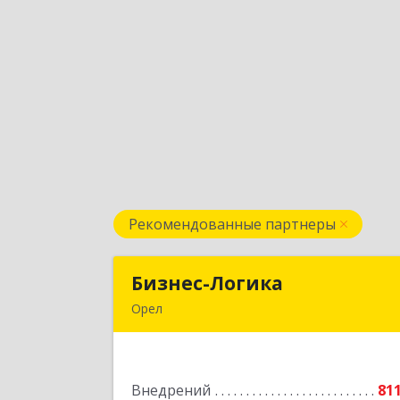
Рекомендованные партнеры
Бизнес-Логика
Бизнес-Логик
Орел
302028, Орловская обл, Орловский р
н, Орел г, Ленина ул, дом № 39а
пом.8, ком.1
Внедрений
81