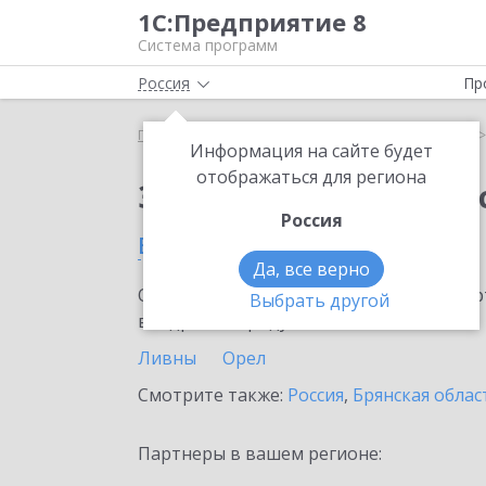
1С:Предприятие 8
Система программ
Россия
Пр
Главная
Сервисы ИТС
1С:Кабинет сотрудника
Информация на сайте будет
отображаться для региона
Заказать 1С:Кабинет
Россия
в Орловской области
Да, все верно
Ознакомьтесь с информационными карт
Выбрать другой
внедрение продукта.
Ливны
Орел
Смотрите также:
Россия
,
Брянская облас
Партнеры в вашем регионе: