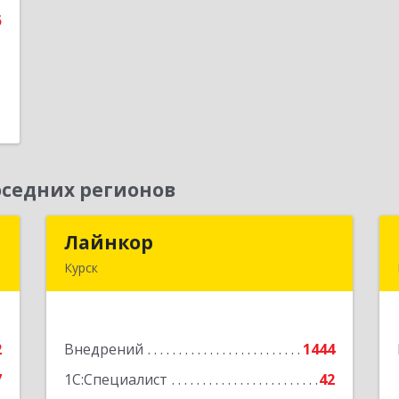
е
5
седних регионов
"
Лайнкор
Лайнкор
Курск
,
305021, Курская обл, Курск г, Победы
1
пр-кт, дом № 10, оф.№64
2
Внедрений
1444
е
Подробнее
7
1С:Специалист
42