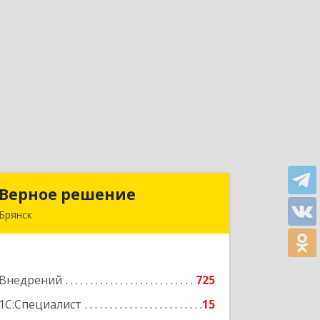
Верное решение
Верное решение
Брянск
241035, Брянская обл, Брянск г,
Ульянова ул, дом № 4, оф.307
Внедрений
725
Подробнее
1С:Специалист
15