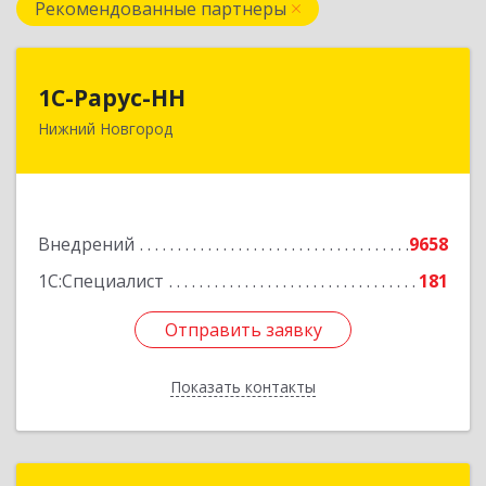
Рекомендованные партнеры
1С-Рарус-НН
1С-Рарус-НН
Нижний Новгород
603093, Нижегородская обл, г.о. город Нижний
Новгород, Нижний Новгород г, Родионова ул,
дом № 192, корпус 2, этаж 7, пом.1
Подробнее
Внедрений
9658
1С:Специалист
181
Отправить заявку
Отправить заявку
Показать контакты
Назад