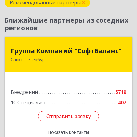
Рекомендованные партнеры
Ближайшие партнеры из соседних
регионов
Группа Компаний "СофтБаланс"
Группа Компаний "СофтБаланс"
Санкт-Петербург
195112, Санкт-Петербург г, Заневский пр-кт,
дом № 30, корпус 2, литера А
Подробнее
Внедрений
5719
1С:Специалист
407
Отправить заявку
Отправить заявку
Показать контакты
Назад