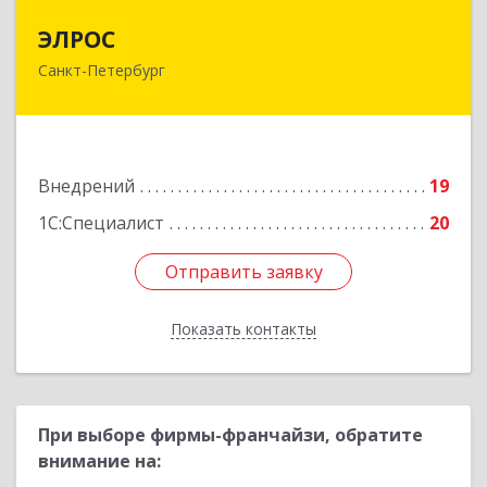
ЭЛРОС
ЭЛРОС
Санкт-Петербург
191024, Санкт-Петербург г, Тележная ул, дом №
22, кв.6
Подробнее
Внедрений
19
1С:Специалист
20
Отправить заявку
Отправить заявку
Показать контакты
Назад
При выборе фирмы-франчайзи, обратите
внимание на: