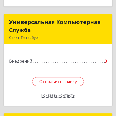
Универсальная Компьютерная
Универсальная Компьютерная
Служба
Служба
Санкт-Петербург
192007, Санкт-Петербург г, Тамбовская ул, дом
№ 12, корпус В, кв.31
Внедрений
3
Подробнее
Отправить заявку
Отправить заявку
Показать контакты
Назад