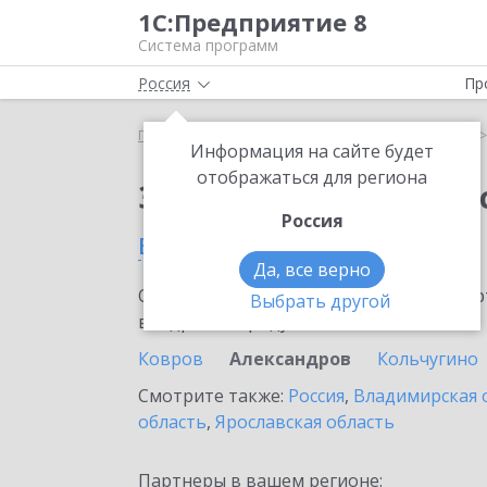
1С:Предприятие 8
Система программ
Россия
Пр
Главная
Сервисы ИТС
1С:Кабинет сотрудника
Информация на сайте будет
отображаться для региона
Заказать 1С:Кабинет
Россия
в Александрове
Да, все верно
Ознакомьтесь с информационными карт
Выбрать другой
внедрение продукта.
Ковров
Александров
Кольчугино
Смотрите также:
Россия
,
Владимирская 
область
,
Ярославская область
Партнеры в вашем регионе: