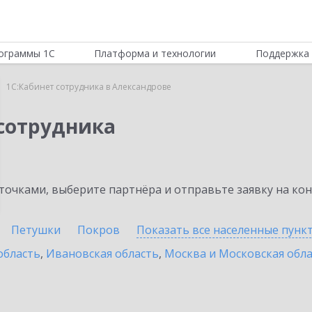
ограммы 1С
Платформа и технологии
Поддержка 
1С:Кабинет сотрудника в Александрове
 сотрудника
очками, выберите партнёра и отправьте заявку на ко
Петушки
Покров
Показать все населенные
пунк
область
,
Ивановская область
,
Москва и Московская обл