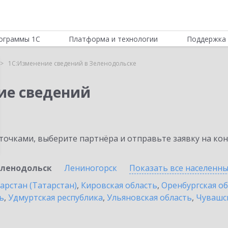
ограммы 1С
Платформа и технологии
Поддержка 
1С:Изменение сведений в Зеленодольске
ие сведений
очками, выберите партнёра и отправьте заявку на ко
ленодольск
Лениногорск
Показать все населенн
арстан (Татарстан)
,
Кировская область
,
Оренбургская о
ь
,
Удмуртская республика
,
Ульяновская область
,
Чувашск