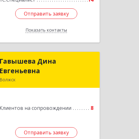
Отправить заявку
Отправить заявку
Показать контакты
Назад
Гавышева Дина
Гавышева Дина
Евгеньевна
Евгеньевна
Волжск
Подробнее
Клиентов на сопровождении
8
Отправить заявку
Отправить заявку