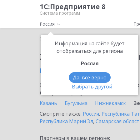
1С:Предприятие 8
Система программ
Россия
Пр
Главная
Сервисы ИТС
1С:Изменение сведений
Информация на сайте будет
отображаться для региона
Заказать 1С:Изменен
Россия
в Зеленодольске
Да, все верно
Ознакомьтесь с информационными карт
Выбрать другой
внедрение продукта.
Казань
Бугульма
Нижнекамск
Зе
Смотрите также:
Россия
,
Республика Тат
Республика Марий Эл
,
Самарская област
Партнеры в вашем регионе: