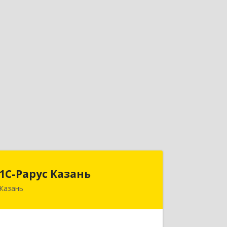
1С-Рарус Казань
1С-Рарус Казань
Казань
420088, Татарстан Респ, Казань г,
Победы пр-кт, дом № 159