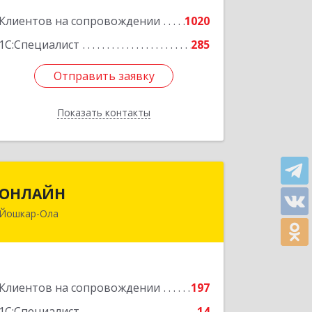
Подробнее
Клиентов на сопровождении
1020
1С:Специалист
285
Отправить заявку
Отправить заявку
Показать контакты
Назад
ОНЛАЙН
ОНЛАЙН
Йошкар-Ола
424000, Марий Эл Респ, Йошкар-Ола г,
Комсомольская ул, дом № 132, пом.III
Подробнее
Клиентов на сопровождении
197
1С:Специалист
14