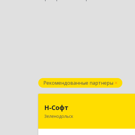
Рекомендованные партнеры
Н-Соф
Н-Софт
Зеленодольск
422521, Татарстан Респ (Татарстан)
Зеленодольский р-н, Зеленодольск г
Универсиады ул, дом № 