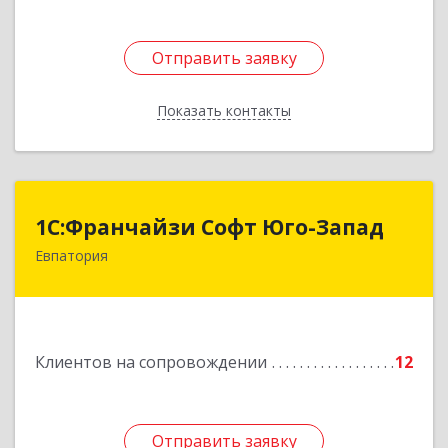
Отправить заявку
Отправить заявку
Показать контакты
Назад
1С:Франчайзи Софт Юго-Запад
1С:Франчайзи Софт Юго-Запад
Евпатория
297407, Крым Респ, Евпатория г, Победы пр-кт,
дом № 13, кв.45
Подробнее
Клиентов на сопровождении
12
Отправить заявку
Отправить заявку