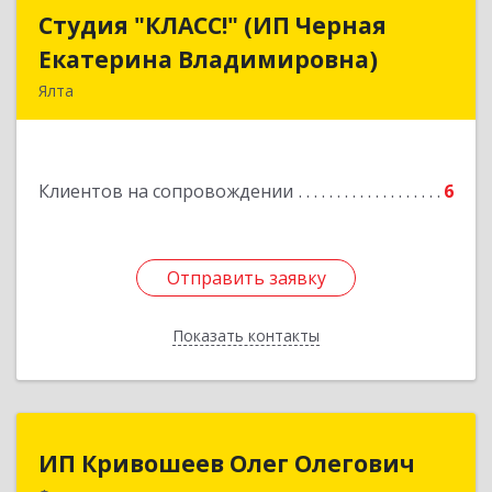
Студия "КЛАСС!" (ИП Черная
Студия "КЛАСС!" (ИП Черная
Екатерина Владимировна)
Екатерина Владимировна)
Ялта
98600, г. Ялта, ул. Свердлова, 24
Подробнее
Клиентов на сопровождении
6
Отправить заявку
Отправить заявку
Показать контакты
Назад
ИП Кривошеев Олег Олегович
ИП Кривошеев Олег Олегович