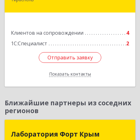
МОЛДОВА, РЕСПУБЛИКА , 3300,
Приднестровье, г.Тирасполь, ул. 25 Октября
д.97а (3-й этаж)
Подробнее
Клиентов на сопровождении
4
1С:Специалист
2
Отправить заявку
Отправить заявку
Показать контакты
Назад
Ближайшие партнеры из соседних
регионов
Лаборатория Форт Крым
Лаборатория Форт Крым