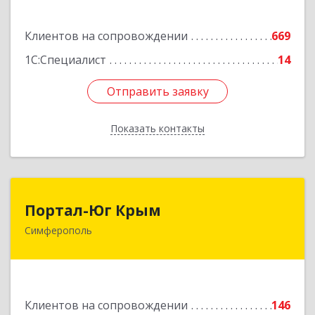
Подробнее
Клиентов на сопровождении
669
1С:Специалист
14
Отправить заявку
Отправить заявку
Показать контакты
Назад
Портал-Юг Крым
Портал-Юг Крым
Симферополь
295015, Крым Респ, Симферополь г, Козлова ул,
дом № 27
Подробнее
Клиентов на сопровождении
146