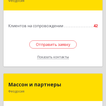
Феодосия
Подробнее
Клиентов на сопровождении
42
Отправить заявку
Отправить заявку
Показать контакты
Назад
Массон и партнеры
Массон и партнеры
Феодосия
298112, Крым Респ, Феодосия г, Крымская ул,
дом № 31