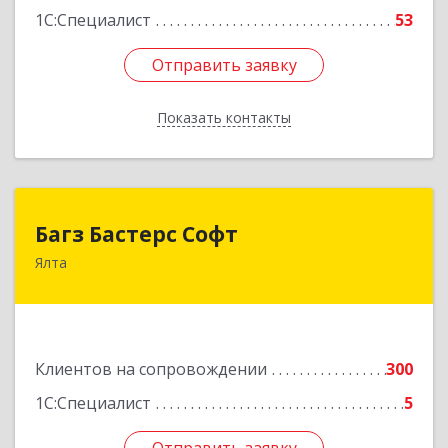
1С:Специалист
53
Отправить заявку
Отправить заявку
Показать контакты
Назад
Багз Бастерс Софт
Багз Бастерс Софт
Ялта
298603, Крым Респ, Ялта г, Свердлова ул, дом №
34
Подробнее
Клиентов на сопровождении
300
1С:Специалист
5