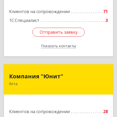
Подробнее
Клиентов на сопровождении
71
1С:Специалист
3
Отправить заявку
Отправить заявку
Показать контакты
Назад
Компания "Юнит"
Компания "Юнит"
Ялта
298600, Крым Респ, Ялта г, Васильева ул, дом №
16, оф.400
Подробнее
Клиентов на сопровождении
28