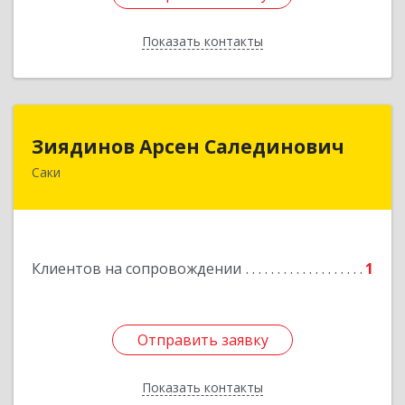
Показать контакты
Назад
Зиядинов Арсен Салединович
Зиядинов Арсен Салединович
Саки
г.Саки, Интернациональная, 5/2, кв.1
Подробнее
Клиентов на сопровождении
1
Отправить заявку
Отправить заявку
Показать контакты
Назад