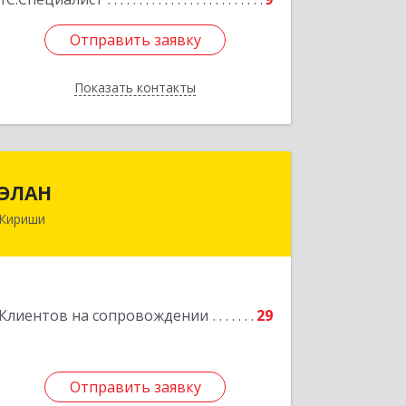
Отправить заявку
Отправить заявку
Показать контакты
Назад
ЭЛАН
ЭЛАН
Кириши
187110, Ленинградская обл, Кириши г,
Ленина пр-кт, дом № 45, оф.4-9
Подробнее
Клиентов на сопровождении
29
Отправить заявку
Отправить заявку