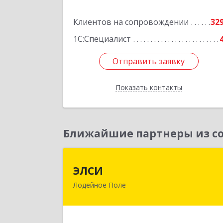
Подробне
Клиентов на сопровождении
32
1С:Специалист
Отправить заявку
Отправить заявку
Показать контакты
Назад
Ближайшие партнеры из со
ЭЛС
ЭЛСИ
Лодейное Поле
187700, Ленинградская обл, Лодейно
Поле г, Коммунаров ул, дом № 