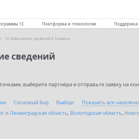
ограммы 1С
Платформа и технологии
Поддержка 
1С:Изменение сведений в Тихвине
ие сведений
очками, выберите партнёра и отправьте заявку на ко
ин
Сосновый Бор
Выборг
Показать все населен
г и Ленинградская область
,
Вологодская область
,
Новго