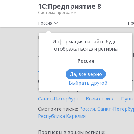
1С:Предприятие 8
Система программ
Россия
Пр
Главная
Сервисы ИТС
1С:Изменение сведений
Информация на сайте будет
отображаться для региона
Заказать 1С:Изменен
Россия
в Тихвине
Да, все верно
Ознакомьтесь с информационными карт
Выбрать другой
внедрение продукта.
Санкт-Петербург
Всеволожск
Пушк
Смотрите также:
Россия
,
Санкт-Петербур
Республика Карелия
Партнеры в вашем регионе: