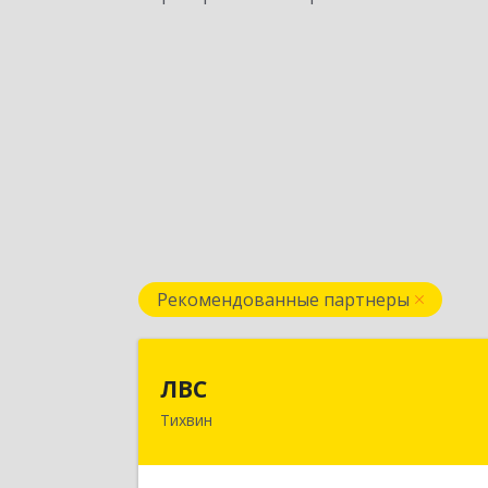
Рекомендованные партнеры
ЛВ
ЛВС
Тихвин
187553, Ленинградская обл
Тихвинский р-н, Тихвин г, Ярослав
Иванова ул, дом № 1, пом.58