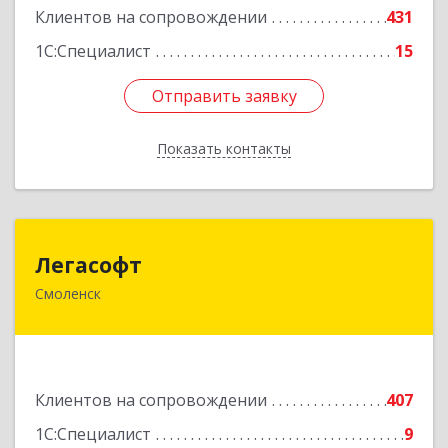
Клиентов на сопровождении
431
1С:Специалист
15
Отправить заявку
Отправить заявку
Показать контакты
Назад
Легасофт
Легасофт
Смоленск
214018, Смоленская обл, Смоленск г, Ново-
Рославльская ул, дом № 13
Подробнее
Клиентов на сопровождении
407
1С:Специалист
9