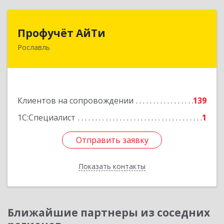
Профучёт АйТи
Профучёт АйТи
Рославль
216500, Смоленская обл, Рославльский р-н,
Рославль г, Урицкого ул, дом № 13, кв.4
Подробнее
Клиентов на сопровождении
139
1С:Специалист
1
Отправить заявку
Отправить заявку
Показать контакты
Назад
Ближайшие партнеры из соседних