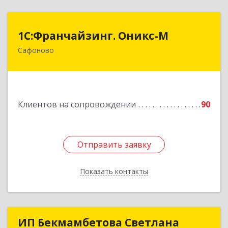
1С:Франчайзинг. Оникс-М
1С:Франчайзинг. Оникс-М
Сафоново
215500, Смоленская обл, Сафоновский р-н,
Сафоново г, Революционная ул, дом № 9а
Подробнее
Клиентов на сопровождении
90
Отправить заявку
Отправить заявку
Показать контакты
Назад
ИП Бекмамбетова Светлана
ИП Бекмамбетова Светлана