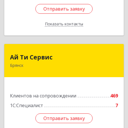
Отправить заявку
Отправить заявку
Показать контакты
Назад
Ай Ти Сервис
Ай Ти Сервис
Брянск
241035, Брянская обл, Брянск г, Брянской
Пролетарской Дивизии ул, дом № 9
Подробнее
Клиентов на сопровождении
469
1С:Специалист
7
Отправить заявку
Отправить заявку