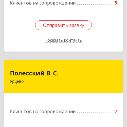
Клиентов на сопровождении
5
Отправить заявку
Отправить заявку
Показать контакты
Назад
Полесский В. С.
Полесский В. С.
Ярцево
215800,Смоленская обл. г. Ярцево,
ул.Краснофлотская д.30
Подробнее
Клиентов на сопровождении
7