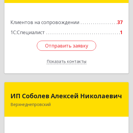
215111, Смоленская обл, Вязьма г,
Красноармейское ш, дом № 3а, кв.42
Клиентов на сопровождении
37
Подробнее
1С:Специалист
1
Отправить заявку
Отправить заявку
Показать контакты
Назад
ИП Соболев Алексей Николаевич
ИП Соболев Алексей Николаевич
Верхнеднепровский
Подробнее