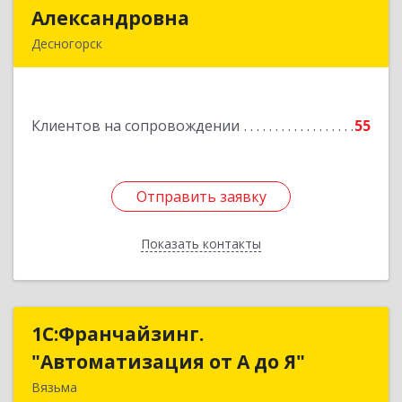
Александровна
Александровна
Десногорск
216400, Смоленская обл, Десногорск г, 4-й мкр,
дом № 7, кв.11
Клиентов на сопровождении
55
Подробнее
Отправить заявку
Отправить заявку
Показать контакты
Назад
1С:Франчайзинг.
1С:Франчайзинг.
"Автоматизация от А до Я"
"Автоматизация от А до Я"
Вязьма