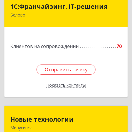
1С:Франчайзинг. IT-решения
1С:Франчайзинг. IT-решения
Белово
652600, Кемеровская обл, Белово г,
Железнодорожный пер, дом № 27
Подробнее
Клиентов на сопровождении
70
Отправить заявку
Отправить заявку
Показать контакты
Назад
Новые технологии
Новые технологии
Минусинск
662606, Красноярский край, Минусинск г,