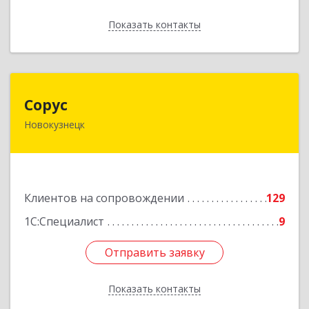
Показать контакты
Назад
Сорус
Сорус
Новокузнецк
654005, Кемеровская область - Кузбасс,
Новокузнецк г, Строителей пр-кт, дом № 38,
кв.11
Подробнее
Клиентов на сопровождении
129
1С:Специалист
9
Отправить заявку
Отправить заявку
Показать контакты
Назад