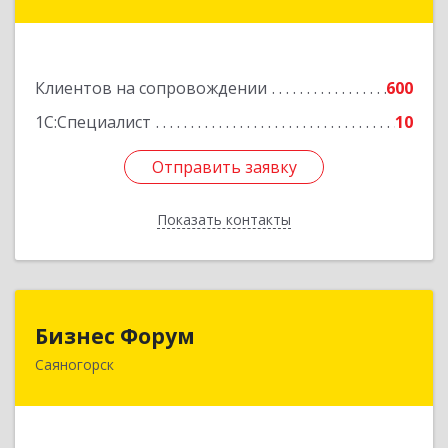
ул, дом № 34, оф.5
Подробнее
Клиентов на сопровождении
600
1С:Специалист
10
Отправить заявку
Отправить заявку
Показать контакты
Назад
Бизнес Форум
Бизнес Форум
Саяногорск
655603, Хакасия Респ, Саяногорск г, Советский
мкр, дом № 2, кв.262
Подробнее