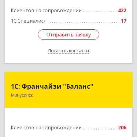
2
Клиентов на сопровождении
422
Подробнее
1С:Специалист
17
Отправить заявку
Отправить заявку
Показать контакты
Назад
1С: Франчайзи "Баланс"
1С: Франчайзи "Баланс"
Минусинск
662610, Красноярский край, Минусинск г,
Абаканская ул, дом № 43а, пом.14
Подробнее
Клиентов на сопровождении
206