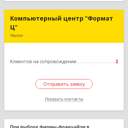
Компьютерный центр "Формат
Компьютерный центр "Формат
Ц"
Ц"
Мыски
652840, Кемеровская обл, Мыски г, Вахрушева
ул, д. 7, кв. 48
Клиентов на сопровождении
2
Подробнее
Отправить заявку
Отправить заявку
Показать контакты
Назад
При выборе фирмы-франчайзи в