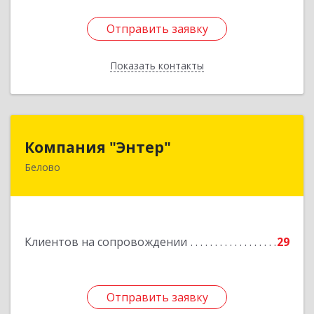
Отправить заявку
Отправить заявку
Показать контакты
Назад
Компания "Энтер"
Компания "Энтер"
Белово
652600, Кемеровская обл, Белово г, Почтовый
пер, дом № 2, пом.2
Подробнее
Клиентов на сопровождении
29
Отправить заявку
Отправить заявку