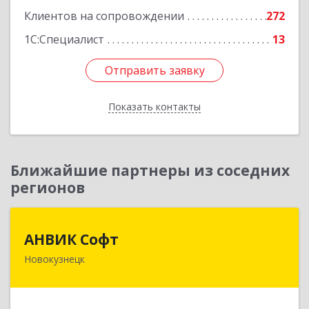
Клиентов на сопровождении
272
1С:Специалист
13
Отправить заявку
Отправить заявку
Показать контакты
Назад
Ближайшие партнеры из соседних
регионов
АНВИК Софт
АНВИК Софт
Новокузнецк
654079, Кемеровская область - Кузбасс,
Новокузнецкий г.о, Новокузнецк г,
Куйбышевский р-н, Невского ул, дом № 1, этаж