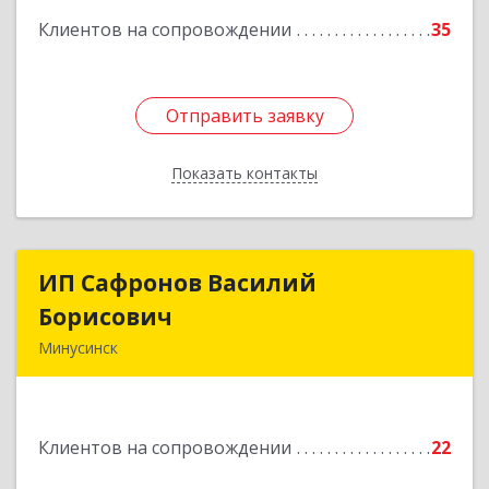
Клиентов на сопровождении
35
Отправить заявку
Отправить заявку
Показать контакты
Назад
ИП Сафронов Василий
ИП Сафронов Василий
Борисович
Борисович
Минусинск
662608, Красноярский край, Минусинск г,
Пушкина ул, дом № 8, кв.2
Клиентов на сопровождении
22
Подробнее