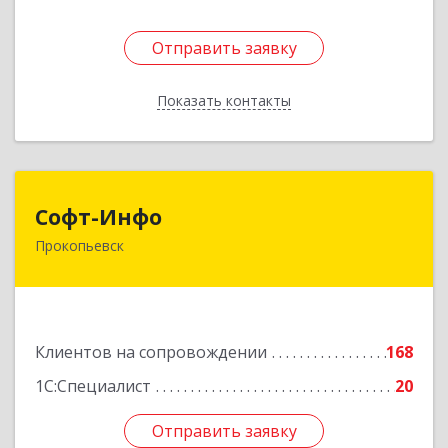
Отправить заявку
Отправить заявку
Показать контакты
Назад
Софт-Инфо
Софт-Инфо
Прокопьевск
653039, Кемеровская область - Кузбасс,
Прокопьевск г, Институтская ул, дом № 9а,
оф.15
Подробнее
Клиентов на сопровождении
168
1С:Специалист
20
Отправить заявку
Отправить заявку