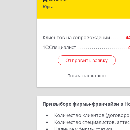
Юрга
652050, Кемеровская область 
Кузбасс обл, Юрга г, Ленинградска
ул, дом № 52, оф.3
Подробне
Клиентов на сопровождении
4
1С:Специалист
Отправить заявку
Отправить заявку
Показать контакты
Назад
При выборе фирмы-франчайзи в Но
Количество клиентов (договоро
Количество специалистов, атте
Наличие у фирмы статуса