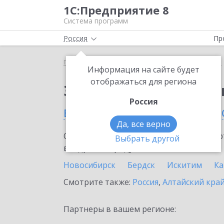
1С:Предприятие 8
Система программ
Россия
Пр
Главная
Сервисы ИТС
1С:Изменение сведений
Информация на сайте будет
отображаться для региона
Заказать 1С:Изменен
Россия
в Новосибирской обла
Да, все верно
Ознакомьтесь с информационными карт
Выбрать другой
внедрение продукта.
Новосибирск
Бердск
Искитим
Ка
Смотрите также:
Россия
,
Алтайский кра
Партнеры в вашем регионе: