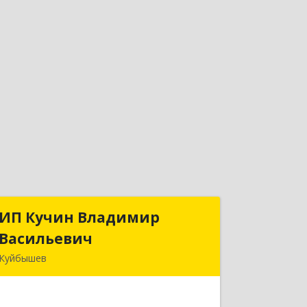
ИП Кучин Владимир
ИП Кучин Владимир
Васильевич
Васильевич
Куйбышев
632387, Новосибирская обл,
Куйбышев г, Тургенева ул, дом № 4