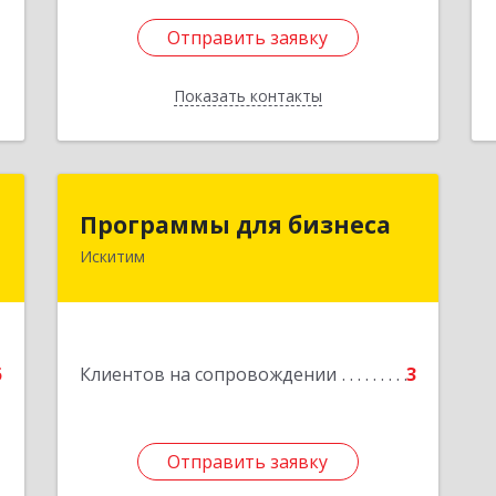
Отправить заявку
Отправить заявку
Показать контакты
Назад
"
Программы для бизнеса
Программы для бизнеса
Искитим
,
Подробнее
а
3
е
5
Клиентов на сопровождении
3
Отправить заявку
Отправить заявку