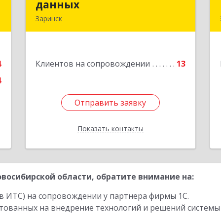
данных
данных
-
Заринск
я
659100, Алтайский край, Заринск г,
2
Таратынова ул, дом № 11, кв.9
е
4
Клиентов на сопровождении
13
Подробнее
4
Отправить заявку
Отправить заявку
Показать контакты
Назад
восибирской области, обратите внимание на:
в ИТС) на сопровождении у партнера фирмы 1С.
стованных на внедрение технологий и решений системы