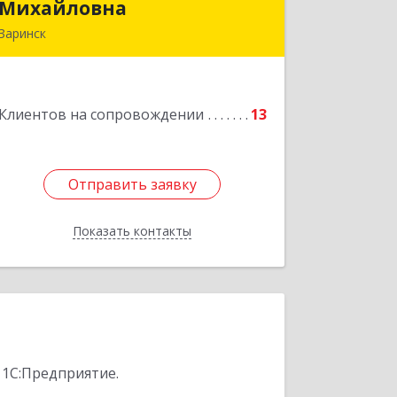
Михайловна
Михайловна
Заринск
Подробнее
Клиентов на сопровождении
13
Отправить заявку
Отправить заявку
Показать контакты
Назад
 1С:Предприятие.