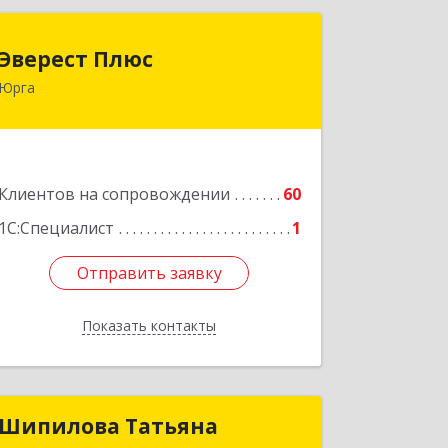
Эверест Плюс
Эверест Плюс
Юрга
652055, Кемеровская обл, Юрга г,
Московская ул, дом № 9, оф.1
Подробнее
Клиентов на сопровождении
60
1С:Специалист
1
Отправить заявку
Отправить заявку
Показать контакты
Назад
Шипилова Татьяна
Шипилова Татьяна