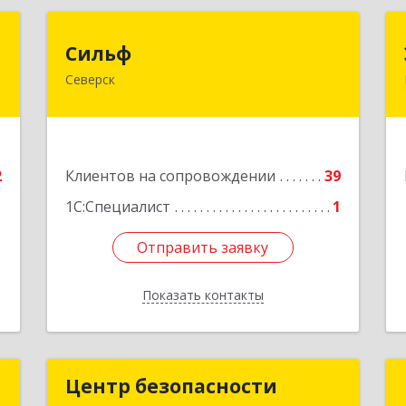
я
Сильф
Сильф
а
Северск
636000, Томская обл, Северск г,
Спортивная ул, дом № 2, оф.1
к
2
Подробнее
2
Клиентов на сопровождении
39
е
1С:Специалист
1
Отправить заявку
Отправить заявку
Показать контакты
Назад
а
Центр безопасности
Центр безопасности