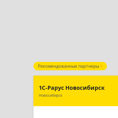
Рекомендованные партнеры
1С-Рарус Новосибирс
1С-Рарус Новосибирск
Новосибирск
630015, Новосибирская обл
Новосибирск г, Планетная ул, дом 
30,производственный корпус 2Б
пом.5