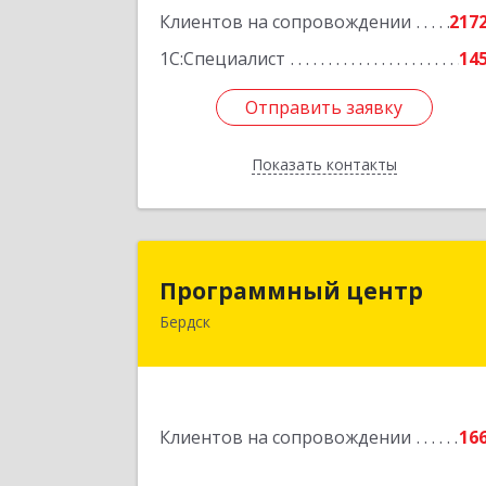
Клиентов на сопровождении
217
Подробне
1С:Специалист
14
Отправить заявку
Отправить заявку
Показать контакты
Назад
Программный цент
Программный центр
Бердск
633004, Новосибирская обл, Бердск г
Химзаводская ул, дом № 9/
Подробне
Клиентов на сопровождении
16