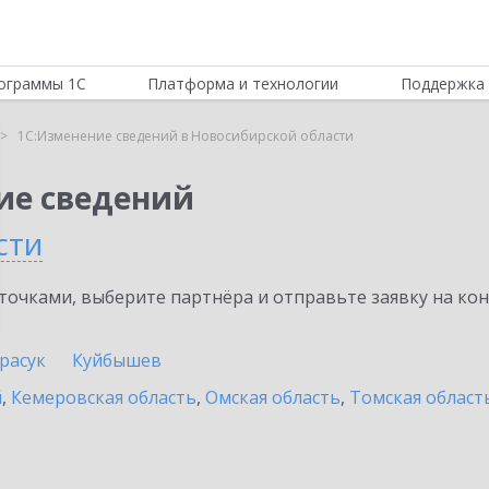
ограммы 1С
Платформа и технологии
Поддержка 
1С:Изменение сведений в Новосибирской области
ие сведений
сти
очками, выберите партнёра и отправьте заявку на ко
расук
Куйбышев
й
,
Кемеровская область
,
Омская область
,
Томская област