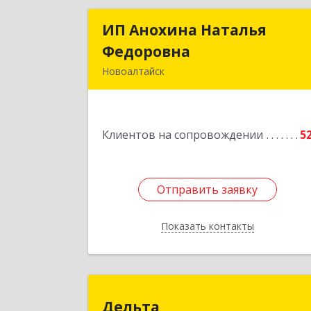
ИП Анохина Наталья
ИП Анохина Наталь
Федоровна
Федоровн
Новоалтайск
658041, Алтайский край, Новоалтайс
г, Белоярская ул, дом № 13
Клиентов на сопровождении
5
Подробне
Отправить заявку
Отправить заявку
Показать контакты
Назад
Дельт
Дельта