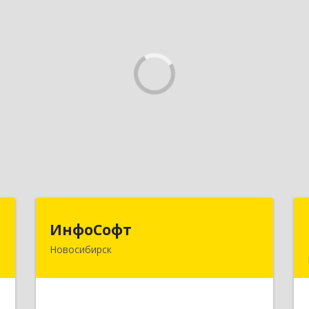
к
ИнфоСофт
ИнфоСофт
Новосибирск
,
630091, Новосибирская обл,
№
Новосибирск г, Крылова ул, дом № 31
,
а
Подробнее