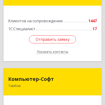
дом № 66Б, пом.8
Подробнее
Клиентов на сопровождении
1447
1С:Специалист
17
Отправить заявку
Отправить заявку
Показать контакты
Назад
Компьютер-Софт
Компьютер-Софт
Тамбов
392000, Тамбовская обл, Тамбов г, Советская
ул, дом № 191
Подробнее