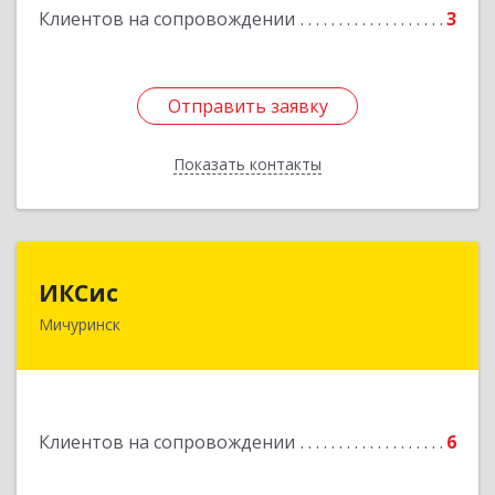
Клиентов на сопровождении
3
Отправить заявку
Отправить заявку
Показать контакты
Назад
ИКСис
ИКСис
Мичуринск
393761, Тамбовская обл, Мичуринск г,
Набережная ул, дом № 275
Подробнее
Клиентов на сопровождении
6