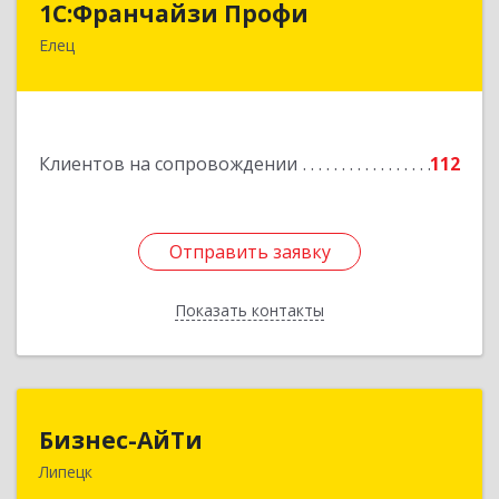
1С:Франчайзи Профи
Елец
399784, Липецкая обл, Елец г, Гагарина ул,
Здание № 3а
Подробнее
Клиентов на сопровождении
112
Отправить заявку
Отправить заявку
Показать контакты
Назад
Бизнес-АйТи
Бизнес-АйТи
Липецк
398008, Липецкая обл, Липецк г, 50 лет НЛМК