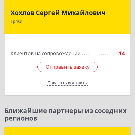
Хохлов Сергей Михайлович
Хохлов Сергей Михайлович
Грязи
399059, Россия, Липецкая обл., г.Грязи,
ул.Рублева, д.31
Подробнее
Клиентов на сопровождении
14
Отправить заявку
Отправить заявку
Показать контакты
Назад
Ближайшие партнеры из соседних
регионов