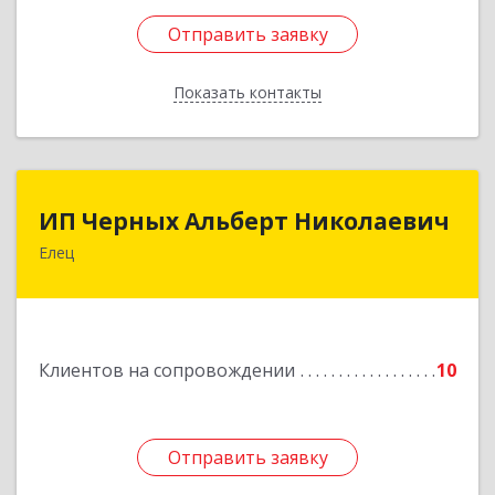
Отправить заявку
Отправить заявку
Показать контакты
Назад
ИП Черных Альберт Николаевич
ИП Черных Альберт Николаевич
Елец
399771, Липецкая обл, Елец г, Н.Гусевой ул, 56А
Подробнее
Клиентов на сопровождении
10
Отправить заявку
Отправить заявку