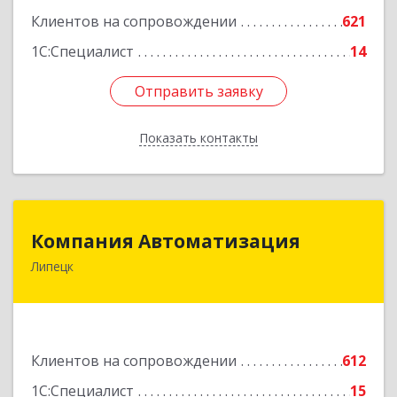
Клиентов на сопровождении
621
1С:Специалист
14
Отправить заявку
Отправить заявку
Показать контакты
Назад
Компания Автоматизация
Компания Автоматизация
Липецк
398001, Липецкая обл, Липецк г, Победы пл,
дом № 8
Подробнее
Клиентов на сопровождении
612
1С:Специалист
15