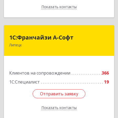
Показать контакты
Назад
1С:Франчайзи А-Софт
1С:Франчайзи А-Софт
Липецк
398059, Липецкая обл, Липецк г, Фрунзе ул,
дом № 27
Подробнее
Клиентов на сопровождении
366
1С:Специалист
19
Отправить заявку
Отправить заявку
Показать контакты
Назад