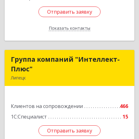
Отправить заявку
Отправить заявку
Показать контакты
Назад
Группа компаний "Интеллект-
Группа компаний "Интеллект-
Плюс"
Плюс"
Липецк
398024, Липецкая обл, Липецк г, Победы пл,
дом № 8, 306
Клиентов на сопровождении
466
Подробнее
1С:Специалист
15
Отправить заявку
Отправить заявку