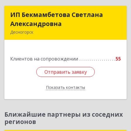
ИП Бекмамбетова Светлана
ИП Бекмамбетова Светлана
Александровна
Александровна
Десногорск
216400, Смоленская обл, Десногорск г, 4-й мкр,
дом № 7, кв.11
Клиентов на сопровождении
55
Подробнее
Отправить заявку
Отправить заявку
Показать контакты
Назад
Ближайшие партнеры из соседних
регионов