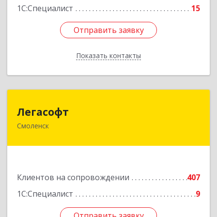
1С:Специалист
15
Отправить заявку
Отправить заявку
Показать контакты
Назад
Легасофт
Легасофт
Смоленск
214018, Смоленская обл, Смоленск г, Ново-
Рославльская ул, дом № 13
Подробнее
Клиентов на сопровождении
407
1С:Специалист
9
Отправить заявку
Отправить заявку