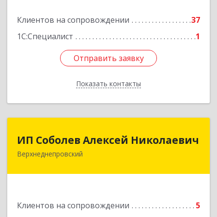
Клиентов на сопровождении
37
Подробнее
1С:Специалист
1
Отправить заявку
Отправить заявку
Показать контакты
Назад
ИП Соболев Алексей Николаевич
ИП Соболев Алексей Николаевич
Верхнеднепровский
Подробнее
Клиентов на сопровождении
5