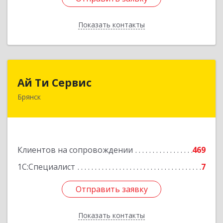
Показать контакты
Назад
Ай Ти Сервис
Ай Ти Сервис
Брянск
241035, Брянская обл, Брянск г, Брянской
Пролетарской Дивизии ул, дом № 9
Подробнее
Клиентов на сопровождении
469
1С:Специалист
7
Отправить заявку
Отправить заявку
Показать контакты
Назад