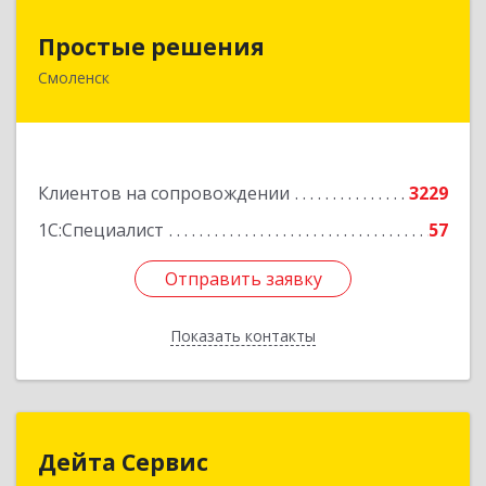
Простые решения
Простые решения
Смоленск
214015, Смоленская обл, Смоленск г, Большая
Краснофлотская ул, дом № 17
Подробнее
Клиентов на сопровождении
3229
1С:Специалист
57
Отправить заявку
Отправить заявку
Показать контакты
Назад
Дейта Сервис
Дейта Сервис