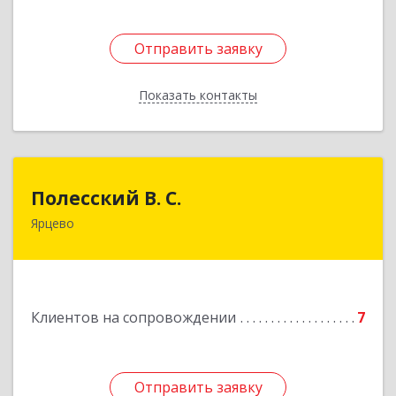
Отправить заявку
Отправить заявку
Показать контакты
Назад
Полесский В. С.
Полесский В. С.
Ярцево
215800,Смоленская обл. г. Ярцево,
ул.Краснофлотская д.30
Подробнее
Клиентов на сопровождении
7
Отправить заявку
Отправить заявку