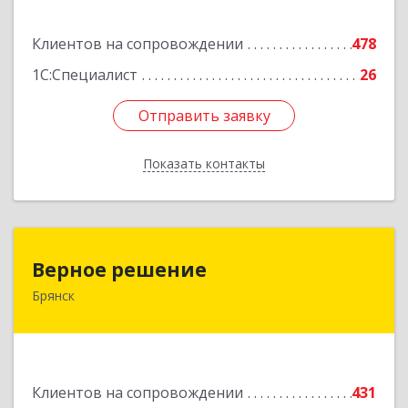
Подробнее
Клиентов на сопровождении
478
1С:Специалист
26
Отправить заявку
Отправить заявку
Показать контакты
Назад
Верное решение
Верное решение
Брянск
241035, Брянская обл, Брянск г, Ульянова ул,
дом № 4, оф.307
Подробнее
Клиентов на сопровождении
431