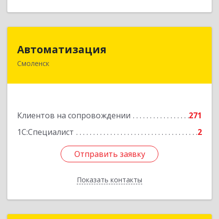
Автоматизация
Автоматизация
Смоленск
214019, Смоленская обл, Смоленск г, Марии
Октябрьской ул, дом № 16, оф.107
Подробнее
Клиентов на сопровождении
271
1С:Специалист
2
Отправить заявку
Отправить заявку
Показать контакты
Назад