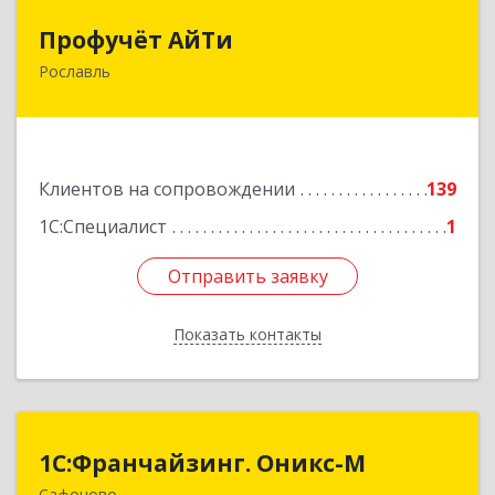
Профучёт АйТи
Профучёт АйТи
Рославль
216500, Смоленская обл, Рославльский р-н,
Рославль г, Урицкого ул, дом № 13, кв.4
Подробнее
Клиентов на сопровождении
139
1С:Специалист
1
Отправить заявку
Отправить заявку
Показать контакты
Назад
1С:Франчайзинг. Оникс-М
1С:Франчайзинг. Оникс-М
Сафоново