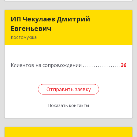
ИП Чекулаев Дмитрий
ИП Чекулаев Дмитрий
Евгеньевич
Евгеньевич
Костомукша
Подробнее
Клиентов на сопровождении
36
Отправить заявку
Отправить заявку
Показать контакты
Назад
Компания «Мастер»