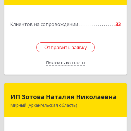
Димитрова ул, дом № 4а
Подробнее
Клиентов на сопровождении
33
Отправить заявку
Отправить заявку
Показать контакты
Назад
ИП Зотова Наталия Николаевна
ИП Зотова Наталия Николаевна
Мирный (Архангельская область)
164170, г.Мирный, Архангельской обл.,
ул.Советская, д.8, кв.80
Подробнее