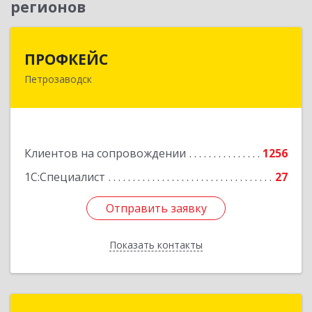
регионов
ПРОФКЕЙС
ПРОФКЕЙС
Петрозаводск
185035, Карелия Респ, Петрозаводск г, Красная
ул, дом № 10
Подробнее
Клиентов на сопровождении
1256
1С:Специалист
27
Отправить заявку
Отправить заявку
Показать контакты
Назад