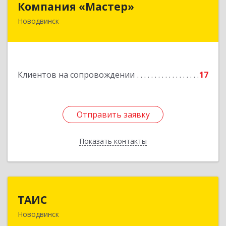
Компания «Мастер»
Новодвинск
164902, Архангельская обл, Новодвинск г,
Космонавтов ул, дом № 6, пом.1
Подробнее
Клиентов на сопровождении
17
Отправить заявку
Отправить заявку
Показать контакты
Назад
ТАИС
ТАИС
Новодвинск
164902, Архангельская обл, Новодвинск г,