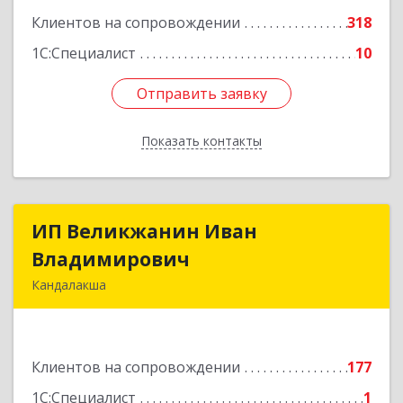
Клиентов на сопровождении
318
1С:Специалист
10
Отправить заявку
Отправить заявку
Показать контакты
Назад
ИП Великжанин Иван
ИП Великжанин Иван
Владимирович
Владимирович
Кандалакша
184046, Мурманская обл, Кандалакша г,
Наймушина ул, дом № 16, кв.37
Клиентов на сопровождении
177
Подробнее
1С:Специалист
1