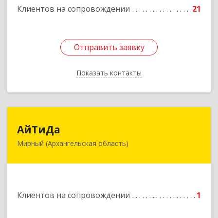
Клиентов на сопровождении
21
Отправить заявку
Отправить заявку
Показать контакты
Назад
АйТиДа
АйТиДа
Мирный (Архангельская область)
164170, Архангельская обл, Мирный г,
Космонавтов ул, дом № 12, оф.55
Подробнее
Клиентов на сопровождении
1